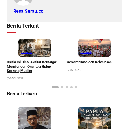
Resa Surau.co
Berita Terkait
Khazanah
Khazanah
Dunia Ini Hina, Akhirat Berharga:
Kemerdekaan dan Keikhlasan
K
Membangun Orientasi Hidup
R
06/08/2026
Seorang Muslim
07/08/2026
Berita Terbaru