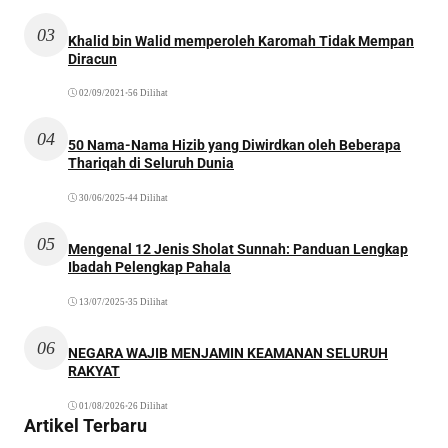
03
Khalid bin Walid memperoleh Karomah Tidak Mempan
Diracun
02/09/2021
•
56 Dilihat
04
50 Nama-Nama Hizib yang Diwirdkan oleh Beberapa
Thariqah di Seluruh Dunia
30/06/2025
•
44 Dilihat
05
Mengenal 12 Jenis Sholat Sunnah: Panduan Lengkap
Ibadah Pelengkap Pahala
13/07/2025
•
35 Dilihat
06
NEGARA WAJIB MENJAMIN KEAMANAN SELURUH
RAKYAT
01/08/2026
•
26 Dilihat
Artikel Terbaru