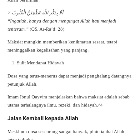
> أَلَا بِذِكْرِ اللَّهِ تَطْمَئِنُّ الْقُلُوبُ
“Ingatlah, hanya dengan mengingat Allah hati menjadi
tenteram.”
(QS. Ar-Ra’d: 28)
Maksiat mungkin memberikan kenikmatan sesaat, tetapi
meninggalkan kegelisahan yang panjang.
Sulit Mendapat Hidayah
Dosa yang terus-menerus dapat menjadi penghalang datangnya
petunjuk Allah.
Imam Ibnul Qayyim menjelaskan bahwa maksiat adalah sebab
utama terhalangnya ilmu, rezeki, dan hidayah.^4
Jalan Kembali kepada Allah
Meskipun dosa seseorang sangat banyak, pintu taubat Allah
tetap terbuka.