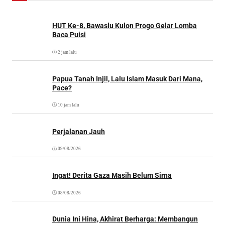
HUT Ke-8, Bawaslu Kulon Progo Gelar Lomba
Baca Puisi
2 jam lalu
Papua Tanah Injil, Lalu Islam Masuk Dari Mana,
Pace?
10 jam lalu
Perjalanan Jauh
09/08/2026
Ingat! Derita Gaza Masih Belum Sirna
08/08/2026
Dunia Ini Hina, Akhirat Berharga: Membangun