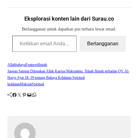
Eksplorasi konten lain dari Surau.co
Berlangganan untuk dapatkan pos terbaru lewat email.
Ketikkan email Anda...
Berlangganan
Allah
bahaya
Featured
ilmiah
Jangan Sampai Dilupakan Allah Karena Maksiatmu: Telaah Ilmiah terhadap QS. Al-
Hasyr Ayat 18–19 tentang Bahaya Kelalaian Spiritual
kelalaian
Maksiat
Spiritual
Facebook
Twitter
Pinterest
Mail
WhatsApp