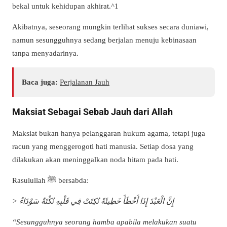
bekal untuk kehidupan akhirat.^1
Akibatnya, seseorang mungkin terlihat sukses secara duniawi,
namun sesungguhnya sedang berjalan menuju kebinasaan
tanpa menyadarinya.
Baca juga:
Perjalanan Jauh
Maksiat Sebagai Sebab Jauh dari Allah
Maksiat bukan hanya pelanggaran hukum agama, tetapi juga
racun yang menggerogoti hati manusia. Setiap dosa yang
dilakukan akan meninggalkan noda hitam pada hati.
Rasulullah ﷺ bersabda:
> إِنَّ الْعَبْدَ إِذَا أَخْطَأَ خَطِيئَةً نُكِتَتْ فِي قَلْبِهِ نُكْتَةٌ سَوْدَاءُ
“Sesungguhnya seorang hamba apabila melakukan suatu