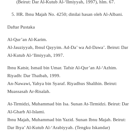
(Beirut: Dar Al-Kutub Al-‘Ilmiyyah, 1997), hlm. 67.
HR. Ibnu Majah No. 4250; dinilai hasan oleh Al-Albani.
Daftar Pustaka
Al-Qur’an Al-Karim.
Al-Jauziyyah, Ibnul Qayyim. Ad-Da’ wa Ad-Dawa’. Beirut: Dar
Al-Kutub Al-‘Ilmiyyah, 1997.
Ibnu Katsir, Ismail bin Umar. Tafsir Al-Qur’an Al-‘Azhim.
Riyadh: Dar Thaibah, 1999.
An-Nawawi, Yahya bin Syaraf. Riyadhus Shalihin. Beirut:
Muassasah Ar-Risalah.
At-Tirmidzi, Muhammad bin Isa. Sunan At-Tirmidzi. Beirut: Dar
Al-Gharb Al-Islami.
Ibnu Majah, Muhammad bin Yazid. Sunan Ibnu Majah. Beirut:
Dar Ihya’ Al-Kutub Al-‘Arabiyyah. (Tengku Iskandar)