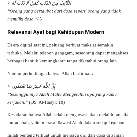
> التَّائِبُ مِنَ الذَّنْبِ كَمَنْ لَا ذَنْبَ لَهُ
“Orang yang bertaubat dari dosa seperti orang yang tidak
memiliki dosa.”
^5
Relevansi Ayat bagi Kehidupan Modern
Di era digital saat ini, peluang berbuat maksiat semakin
terbuka. Melalui telepon genggam, seseorang dapat mengakses
berbagai bentuk kemungkaran tanpa diketahui orang lain.
Namun perlu diingat bahwa Allah berfirman:
> إِنَّ اللَّهَ خَبِيرٌ بِمَا تَعْمَلُونَ
“Sesungguhnya Allah Maha Mengetahui apa yang kamu
kerjakan.”
(QS. Al-Hasyr: 18)
Kesadaran bahwa Allah selalu mengawasi akan melahirkan sifat
muraqabah, yaitu merasa diawasi Allah dalam setiap keadaan.
Inilah benteng terkuat untuk menjaga diri dari dosa di zaman