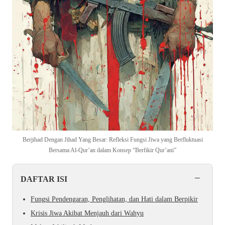
Berjihad Dengan Jihad Yang Besar: Refleksi Fungsi Jiwa yang Berfluktuasi
Bersama Al-Qur’an dalam Konsep “Berfikir Qur’ani”
−
DAFTAR ISI
Fungsi Pendengaran, Penglihatan, dan Hati dalam Berpikir
Krisis Jiwa Akibat Menjauh dari Wahyu