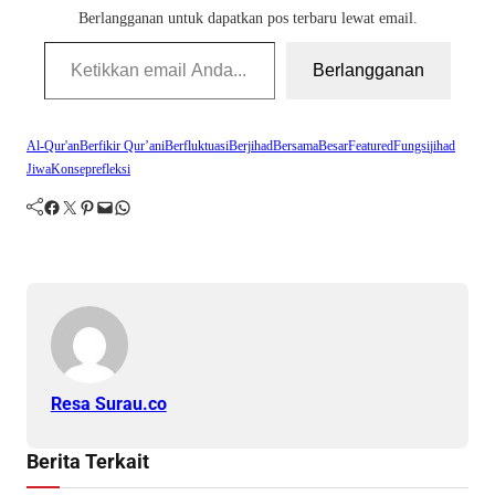
Berlangganan untuk dapatkan pos terbaru lewat email.
Ketikkan email Anda...
Berlangganan
Al-Qur'an
Berfikir Qur’ani
Berfluktuasi
Berjihad
Bersama
Besar
Featured
Fungsi
jihad
Jiwa
Konsep
refleksi
Facebook
Twitter
Pinterest
Mail
WhatsApp
Resa Surau.co
Berita Terkait