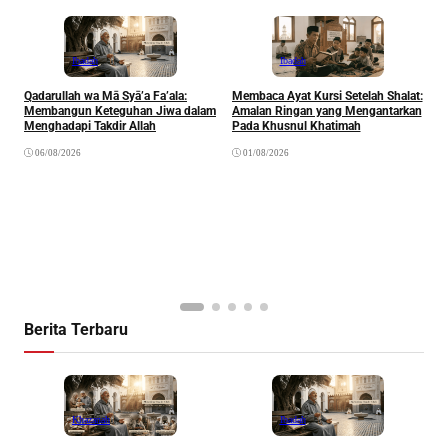
Ibadah
Ibadah
Qadarullah wa Mā Syā’a Fa’ala:
Membaca Ayat Kursi Setelah Shalat:
T
Membangun Keteguhan Jiwa dalam
Amalan Ringan yang Mengantarkan
J
Menghadapi Takdir Allah
Pada Khusnul Khatimah
(
A
06/08/2026
01/08/2026
P
Berita Terbaru
Khazanah
Ibadah