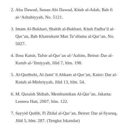
Abu Dawud, Sunan Abi Dawud, Kitab al-Adab, Bab fi
al-‘Ashabiyyah, No. 5121.
Imam Al-Bukhari, Shahih al-Bukhari, Kitab Fadha’il al-
Qur’an, Bab Khairukum Man Ta‘allama al-Qur’an, No.
5027.
Ibnu Katsir, Tafsir al-Qur’an al-‘Azhim, Beirut: Dar al-
Kutub al-‘Ilmiyyah, Jilid 7, hlm. 198.
Al-Qurthubi, Al-Jami’ li Ahkam al-Qur’an, Kairo: Dar al-
Kutub al-Mishriyyah, Jilid 13, hlm. 54.
M. Quraish Shihab, Membumikan Al-Qur’an, Jakarta:
Lentera Hati, 2007, hlm. 122.
Sayyid Quthb, Fi Zhilal al-Qur’an, Beirut: Dar al-Syuruq,
Jilid 5, hlm. 287. (Tengku Iskandar)