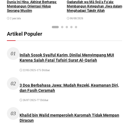
Dunia Ini Hina, Akhirat Berharga:
Qadarullah wa Mā Syā’a Fa’ala:
K
Membangun Orientasi Hidup
Membangun Keteguhan Jiwa dalam
Seorang Muslim
Menghadapi Takdir Allah
2 jam lalu
06/08/2026
Artikel Populer
01
Inilah Sosok Syaiful Karim, Dinilai Menyimpang MUI
Karena Salah Fatal Tafsiri Surat Al-Qariah
22/05/2025
•
175 Dilihat
02
3 Doa Berbahasa Jawa: Mudah Rezeki, Keamanan Diri,
dan Fasih Ceramah
26/07/2025
•
77 Dilihat
03
Khalid bin Walid memperoleh Karomah Tidak Mempan
Diracun