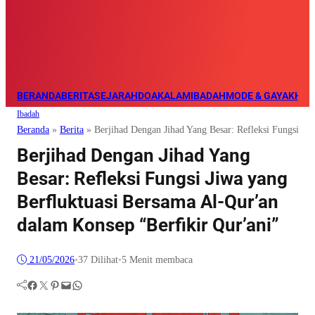
BERANDA
BERITA
SEJARAH
DOA
KALAM
IBADAH
MODE & GAYA
KHAZ
Ibadah
Beranda
»
Berita
»
Berjihad Dengan Jihad Yang Besar: Refleksi Fungsi Ji
Berjihad Dengan Jihad Yang
Besar: Refleksi Fungsi Jiwa yang
Berfluktuasi Bersama Al-Qur’an
dalam Konsep “Berfikir Qur’ani”
21/05/2026
•
37
Dilihat
•
5 Menit membaca
Facebook
Twitter
Pinterest
Mail
WhatsApp