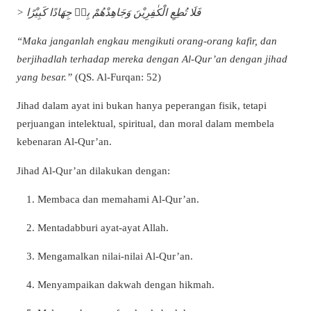
> فَلَا تُطِعِ الْكٰفِرِيْنَ وَجَاهِدْهُمْ بِهٖ جِهَادًا كَبِيْرًا
“Maka janganlah engkau mengikuti orang-orang kafir, dan
berjihadlah terhadap mereka dengan Al-Qur’an dengan jihad
yang besar.”
(QS. Al-Furqan: 52)
Jihad dalam ayat ini bukan hanya peperangan fisik, tetapi
perjuangan intelektual, spiritual, dan moral dalam membela
kebenaran Al-Qur’an.
Jihad Al-Qur’an dilakukan dengan:
Membaca dan memahami Al-Qur’an.
Mentadabburi ayat-ayat Allah.
Mengamalkan nilai-nilai Al-Qur’an.
Menyampaikan dakwah dengan hikmah.