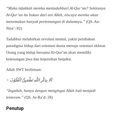
“Maka tidakkah mereka mentadabburi Al-Qur’an? Sekiranya
Al-Qur’an itu bukan dari sisi Allah, niscaya mereka akan
menemukan banyak pertentangan di dalamnya.”
(QS. An-
Nisa’: 82)
Tadabbur melahirkan revolusi mental, yakni perubahan
paradigma hidup dari orientasi dunia menuju orientasi akhirat.
Orang yang hidup bersama Al-Qur’an akan memiliki
ketenangan jiwa dan kejernihan berpikir.
Allah SWT berfirman:
> اَلَا بِذِكْرِ اللّٰهِ تَطْمَىِٕنُّ الْقُلُوْبُ
“Ingatlah, hanya dengan mengingat Allah hati menjadi
tenteram.”
(QS. Ar-Ra’d: 28)
Penutup