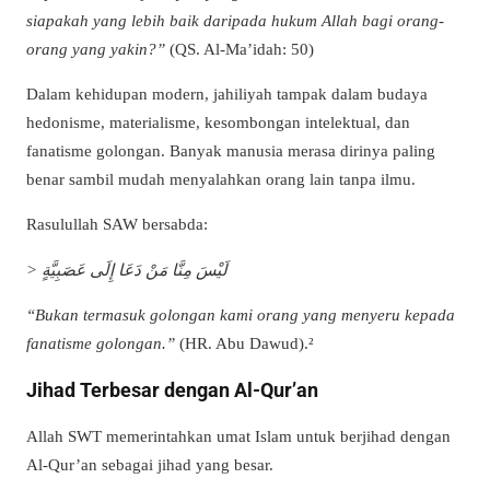
siapakah yang lebih baik daripada hukum Allah bagi orang-
orang yang yakin?”
(QS. Al-Ma’idah: 50)
Dalam kehidupan modern, jahiliyah tampak dalam budaya
hedonisme, materialisme, kesombongan intelektual, dan
fanatisme golongan. Banyak manusia merasa dirinya paling
benar sambil mudah menyalahkan orang lain tanpa ilmu.
Rasulullah SAW bersabda:
> لَيْسَ مِنَّا مَنْ دَعَا إِلَى عَصَبِيَّةٍ
“Bukan termasuk golongan kami orang yang menyeru kepada
fanatisme golongan.”
(HR. Abu Dawud).²
Jihad Terbesar dengan Al-Qur’an
Allah SWT memerintahkan umat Islam untuk berjihad dengan
Al-Qur’an sebagai jihad yang besar.