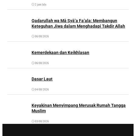
2 jam lalu
Qadarullah wa Mā Syā’a Fa’ala: Membangun
Keteguhan Jiwa dalam Menghadapi Takdir Allah
06/08/2026
Kemerdekaan dan Keikhlasan
06/08/2026
Dasar Laut
04/08/2026
Keyakinan Menyimpang Merusak Rumah Tangga
Muslim
03/08/2026