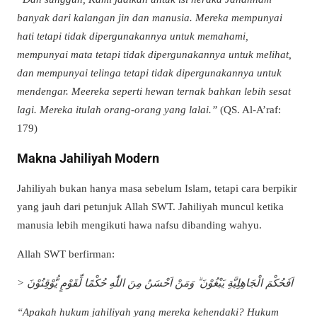
banyak dari kalangan jin dan manusia. Mereka mempunyai
hati tetapi tidak dipergunakannya untuk memahami,
mempunyai mata tetapi tidak dipergunakannya untuk melihat,
dan mempunyai telinga tetapi tidak dipergunakannya untuk
mendengar. Meereka seperti hewan ternak bahkan lebih sesat
lagi. Mereka itulah orang-orang yang lalai.”
(QS. Al-A’raf:
179)
Makna Jahiliyah Modern
Jahiliyah bukan hanya masa sebelum Islam, tetapi cara berpikir
yang jauh dari petunjuk Allah SWT. Jahiliyah muncul ketika
manusia lebih mengikuti hawa nafsu dibanding wahyu.
Allah SWT berfirman:
> اَفَحُكْمَ الْجَاهِلِيَّةِ يَبْغُوْنَ ۗ وَمَنْ اَحْسَنُ مِنَ اللّٰهِ حُكْمًا لِّقَوْمٍ يُّوْقِنُوْنَ
“Apakah hukum jahiliyah yang mereka kehendaki? Hukum