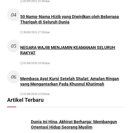
02/09/2021
•
31 Dilihat
04
50 Nama-Nama Hizib yang Diwirdkan oleh Beberapa
Thariqah di Seluruh Dunia
30/06/2025
•
27 Dilihat
05
NEGARA WAJIB MENJAMIN KEAMANAN SELURUH
RAKYAT
01/08/2026
•
24 Dilihat
06
Membaca Ayat Kursi Setelah Shalat: Amalan Ringan
yang Mengantarkan Pada Khusnul Khatimah
01/08/2026
•
23 Dilihat
Artikel Terbaru
Dunia Ini Hina, Akhirat Berharga: Membangun
Orientasi Hidup Seorang Muslim