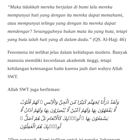
“Maka tidakkah mereka berjalan di bumi lalu mereka
mempunyai hati yang dengan itu mereka dapat memahami,
atau mempunyai telinga yang dengan itu mereka dapat
mendengar? Sesungguhnya bukan mata itu yang buta, tetapi
yang buta ialah hati yang di dalam dada.”
(QS. Al-Hajj: 46)
Fenomena ini terlihat jelas dalam kehidupan modern. Banyak
manusia memiliki kecerdasan akademik tinggi, tetapi
kehilangan ketenangan batin karena jauh dari wahyu Allah
SWT.
Allah SWT juga berfirman:
وَلَقَدْ ذَرَأْنَا لِجَهَنَّمَ كَثِيْرًا مِّنَ الْجِنِّ وَالْاِنْسِ ۖ لَهُمْ قُلُوْبٌ
لَّا يَفْقَهُوْنَ بِهَا وَلَهُمْ اَعْيُنٌ لَّا يُبْصِرُوْنَ بِهَا وَلَهُمْ اٰذَانٌ لَّا
يَسْمَعُوْنَ بِهَا ۗ اُولٰۤىِٕكَ كَالْاَنْعَامِ بَلْ هُمْ اَضَلُّ ۗ
اُولٰۤىِٕكَ هُمُ الْغٰفِلُوْنَ
“Dan sungguh, Kami jadikan untuk isi neraka Jahannam