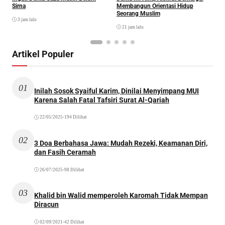
Sirna
Membangun Orientasi Hidup
M
Seorang Muslim
M
3 jam lalu
21 jam lalu
Artikel Populer
01
Inilah Sosok Syaiful Karim, Dinilai Menyimpang MUI
Karena Salah Fatal Tafsiri Surat Al-Qariah
22/05/2025
•
194 Dilihat
02
3 Doa Berbahasa Jawa: Mudah Rezeki, Keamanan Diri,
dan Fasih Ceramah
26/07/2025
•
98 Dilihat
03
Khalid bin Walid memperoleh Karomah Tidak Mempan
Diracun
02/09/2021
•
42 Dilihat