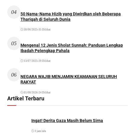
04
50 Nama-Nama Hizib yang Diwirdkan oleh Beberapa
Thariqah di Seluruh Dunia
30/06/2025
•
35 Dilihat
05
Mengenal 12 Jenis Sholat Sunnah: Panduan Lengkap
Ibadah Pelengkap Pahala
13/07/2025
•
29 Dilihat
06
NEGARA WAJIB MENJAMIN KEAMANAN SELURUH
RAKYAT
01/08/2026
•
24 Dilihat
Artikel Terbaru
Ingat! Derita Gaza Masih Belum Sirna
3 jam lalu