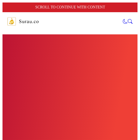
SCROLL TO CONTINUE WITH CONTENT