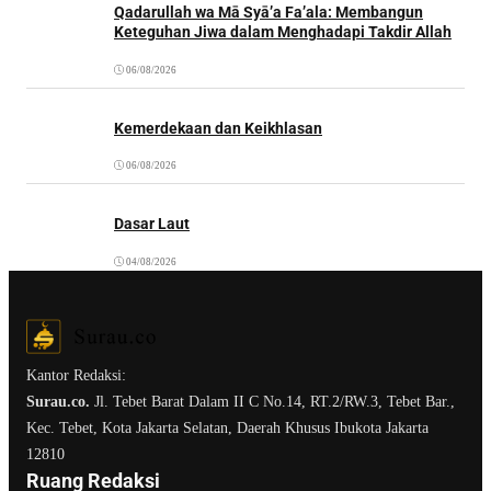
Qadarullah wa Mā Syā’a Fa’ala: Membangun
Keteguhan Jiwa dalam Menghadapi Takdir Allah
06/08/2026
Kemerdekaan dan Keikhlasan
06/08/2026
Dasar Laut
04/08/2026
Kantor Redaksi:
Surau.co.
Jl. Tebet Barat Dalam II C No.14, RT.2/RW.3, Tebet Bar.,
Kec. Tebet, Kota Jakarta Selatan, Daerah Khusus Ibukota Jakarta
12810
Ruang Redaksi