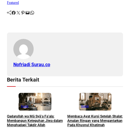
Featured
Facebook
Twitter
Pinterest
Mail
WhatsApp
Nofriadi Surau.co
Berita Terkait
Ibadah
Ibadah
Qadarullah wa Mā Syā’a Fa’ala:
Membaca Ayat Kursi Setelah Shalat:
T
Membangun Keteguhan Jiwa dalam
Amalan Ringan yang Mengantarkan
J
Menghadapi Takdir Allah
Pada Khusnul Khatimah
(
A