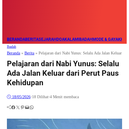
BERANDA
BERITA
SEJARAH
DOA
KALAM
IBADAH
MODE & GAYA
KHAZ
Ibadah
Beranda
»
Berita
»
Pelajaran dari Nabi Yunus: Selalu Ada Jalan Keluar da
Pelajaran dari Nabi Yunus: Selalu
Ada Jalan Keluar dari Perut Paus
Kehidupan
18/05/2026
•
18
Dilihat
•
4 Menit membaca
Facebook
Twitter
Pinterest
Mail
WhatsApp