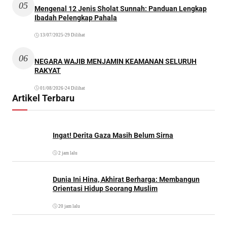
05
Mengenal 12 Jenis Sholat Sunnah: Panduan Lengkap
Ibadah Pelengkap Pahala
13/07/2025
•
29 Dilihat
06
NEGARA WAJIB MENJAMIN KEAMANAN SELURUH
RAKYAT
01/08/2026
•
24 Dilihat
Artikel Terbaru
Ingat! Derita Gaza Masih Belum Sirna
2 jam lalu
Dunia Ini Hina, Akhirat Berharga: Membangun
Orientasi Hidup Seorang Muslim
20 jam lalu