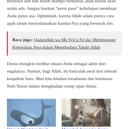
berdzikir dan hati masih mampu bertaubat, jalan keluar akan
selalu ada. Jangan biarkan “perut paus” kehidupan membuat
Anda putus asa. Optimislah, karena Allah selalu punya cara
ajaib untuk menyelamatkan hamba-Nya yang berserah diri.
Baca juga:
Qadarullah wa Mā Syā’a Fa’ala: Membangun
Keteguhan Jiwa dalam Menghadapi Takdir Allah
Dunia mungkin melihat situasi Anda sebagai akhir dari
segalanya. Namun, bagi Allah, itu hanyalah awal dari sebuah
keajaiban baru. Mari kita teladani kesabaran dan ketulusan
Nabi Yunus dalam menghadapi setiap ujian hidup.