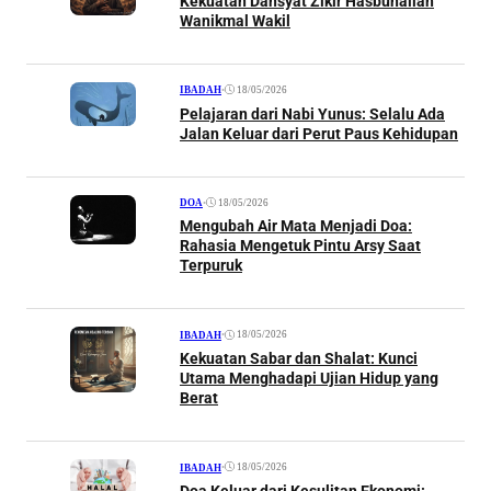
Kekuatan Dahsyat Zikir Hasbunallah
Wanikmal Wakil
•
18/05/2026
IBADAH
Pelajaran dari Nabi Yunus: Selalu Ada
Jalan Keluar dari Perut Paus Kehidupan
•
18/05/2026
DOA
Mengubah Air Mata Menjadi Doa:
Rahasia Mengetuk Pintu Arsy Saat
Terpuruk
•
18/05/2026
IBADAH
Kekuatan Sabar dan Shalat: Kunci
Utama Menghadapi Ujian Hidup yang
Berat
•
18/05/2026
IBADAH