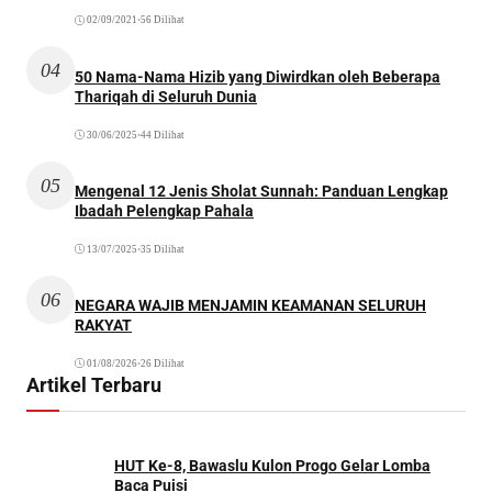
02/09/2021
•
56 Dilihat
04
50 Nama-Nama Hizib yang Diwirdkan oleh Beberapa
Thariqah di Seluruh Dunia
30/06/2025
•
44 Dilihat
05
Mengenal 12 Jenis Sholat Sunnah: Panduan Lengkap
Ibadah Pelengkap Pahala
13/07/2025
•
35 Dilihat
06
NEGARA WAJIB MENJAMIN KEAMANAN SELURUH
RAKYAT
01/08/2026
•
26 Dilihat
Artikel Terbaru
HUT Ke-8, Bawaslu Kulon Progo Gelar Lomba
Baca Puisi