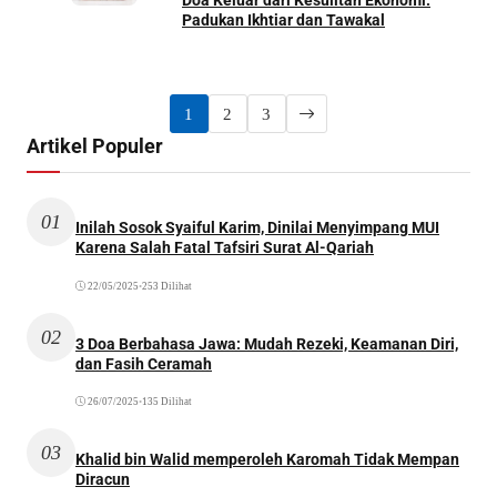
Doa Keluar dari Kesulitan Ekonomi:
Padukan Ikhtiar dan Tawakal
1
2
3
Artikel Populer
01
Inilah Sosok Syaiful Karim, Dinilai Menyimpang MUI
Karena Salah Fatal Tafsiri Surat Al-Qariah
22/05/2025
•
253 Dilihat
02
3 Doa Berbahasa Jawa: Mudah Rezeki, Keamanan Diri,
dan Fasih Ceramah
26/07/2025
•
135 Dilihat
03
Khalid bin Walid memperoleh Karomah Tidak Mempan
Diracun