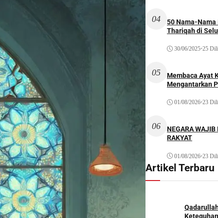
04
50 Nama-Nama H
Thariqah di Sel
30/06/2025
•
25 Dil
05
Membaca Ayat Ku
Mengantarkan P
01/08/2026
•
23 Dil
06
NEGARA WAJIB
RAKYAT
01/08/2026
•
23 Dil
Artikel Terbaru
Qadarulla
Keteguhan