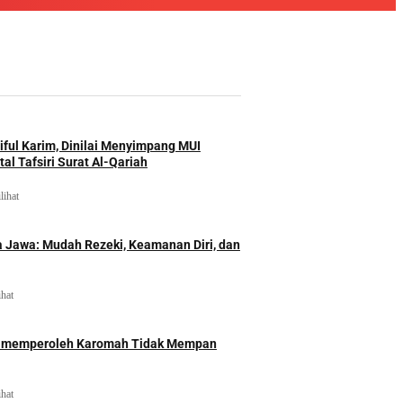
iful Karim, Dinilai Menyimpang MUI
al Tafsiri Surat Al-Qariah
lihat
 Jawa: Mudah Rezeki, Keamanan Diri, dan
ihat
id memperoleh Karomah Tidak Mempan
ihat