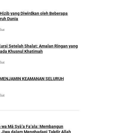
izib yang Diwirdkan oleh Beberapa
uruh Dunia
ihat
rsi Setelah Shalat: Amalan Ringan yang
ada Khusnul Khatimah
ihat
 MENJAMIN KEAMANAN SELURUH
ihat
h wa Mā Syā’a Fa’ala: Membangun
 Jiwa dalam Menghadapi Takdir Allah