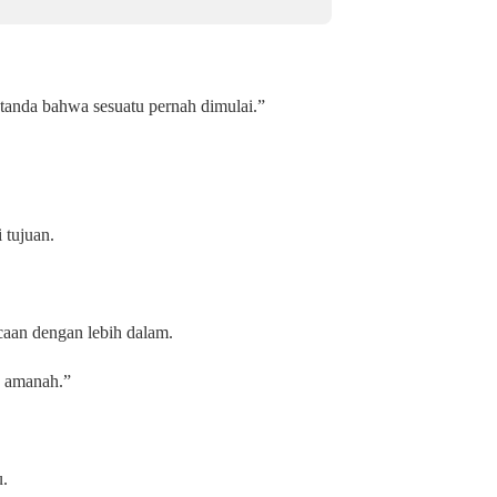
 tanda bahwa sesuatu pernah dimulai.”
 tujuan.
.
caan dengan lebih dalam.
u amanah.”
u.