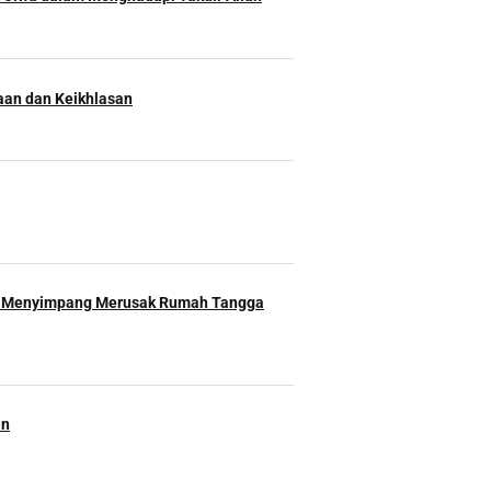
an dan Keikhlasan
 Menyimpang Merusak Rumah Tangga
an