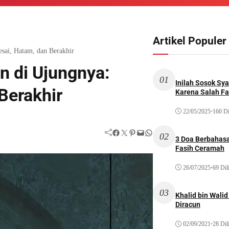
Artikel Populer
esai, Hatam, dan Berakhir
n di Ujungnya:
01
Inilah Sosok Sya
Berakhir
Karena Salah Fat
22/05/2025
•
160 Di
Facebook
Twitter
Pinterest
Mail
WhatsApp
02
3 Doa Berbahasa
Fasih Ceramah
26/07/2025
•
69 Dil
03
Khalid bin Wal
Diracun
02/09/2021
•
28 Dil