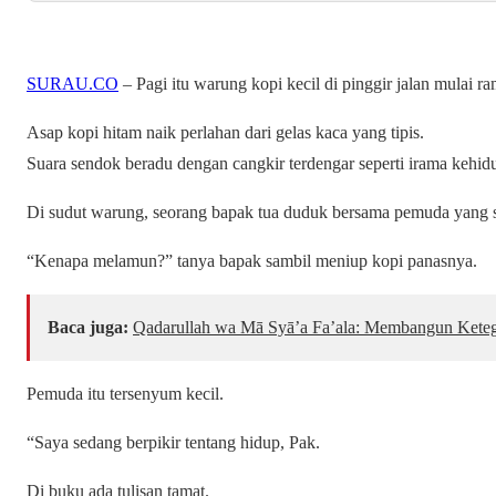
SURAU.CO
– Pagi itu warung kopi kecil di pinggir jalan mulai ra
Asap kopi hitam naik perlahan dari gelas kaca yang tipis.
Suara sendok beradu dengan cangkir terdengar seperti irama kehid
Di sudut warung, seorang bapak tua duduk bersama pemuda yang 
“Kenapa melamun?” tanya bapak sambil meniup kopi panasnya.
Baca juga:
Qadarullah wa Mā Syā’a Fa’ala: Membangun Keteg
Pemuda itu tersenyum kecil.
“Saya sedang berpikir tentang hidup, Pak.
Di buku ada tulisan tamat.