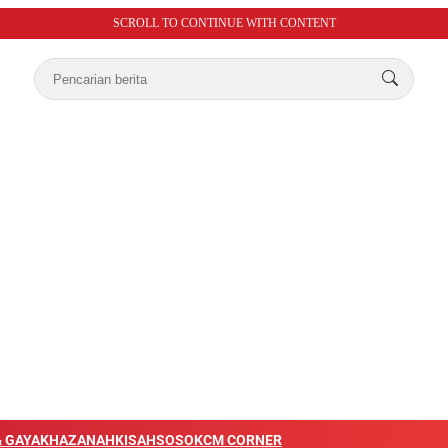
SCROLL TO CONTINUE WITH CONTENT
 GAYA
KHAZANAH
KISAH
SOSOK
CM CORNER