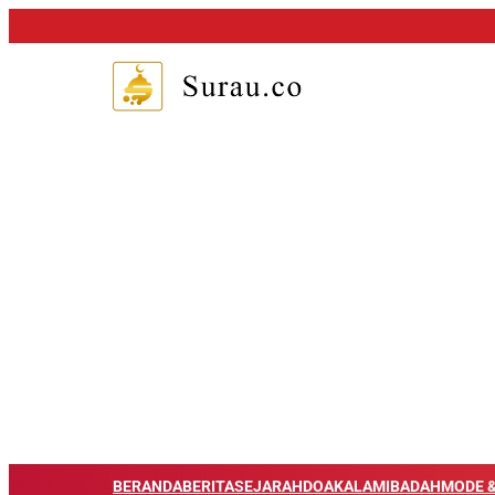
BERANDA
BERITA
SEJARAH
DOA
KALAM
IBADAH
MODE &