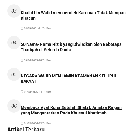
03
Khalid bin Walid memperoleh Karomah Tidak Mempan
Diracun
02/09/2021
•
31 Dilihat
04
50 Nama-Nama Hizib yang Diwirdkan oleh Beberapa
Thariqah di Seluruh Dunia
30/06/2025
•
28 Dilihat
05
NEGARA WAJIB MENJAMIN KEAMANAN SELURUH
RAKYAT
01/08/2026
•
24 Dilihat
06
Membaca Ayat Kursi Setelah Shalat: Amalan Ringan
yang Mengantarkan Pada Khusnul Khatimah
01/08/2026
•
23 Dilihat
Artikel Terbaru