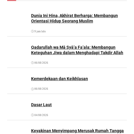
Dunia Ini Hina, Akhirat Berharga: Membangun
Orientasi Hidup Seorang Muslim
9 jam lalu
Qadarullah wa Mā Syā’a Fa’ala: Membangun
Keteguhan Jiwa dalam Menghadapi Takdir Allah
06/08/2026
Kemerdekaan dan Keikhlasan
06/08/2026
Dasar Laut
04/08/2026
Keyakinan Menyimpang Merusak Rumah Tangga