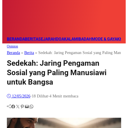
BERANDA
BERITA
SEJARAH
DOA
KALAM
IBADAH
MODE & GAYA
KHAZ
Opinion
Beranda
»
Berita
»
Sedekah: Jaring Pengaman Sosial yang Paling Manusia
Sedekah: Jaring Pengaman
Sosial yang Paling Manusiawi
untuk Bangsa
12/05/2026
•
18
Dilihat
•
4 Menit membaca
Facebook
Twitter
Pinterest
Mail
WhatsApp