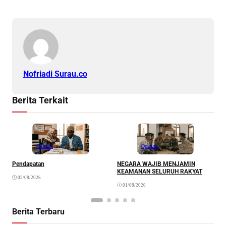
Nofriadi Surau.co
Berita Terkait
Opinion
Opinion
Pendapatan
NEGARA WAJIB MENJAMIN
M
KEAMANAN SELURUH RAKYAT
02/08/2026
01/08/2026
Berita Terbaru