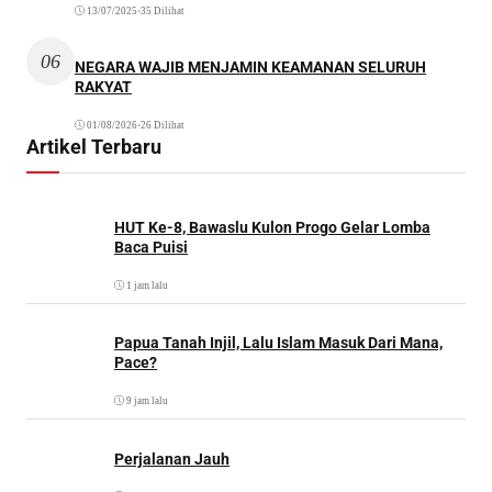
13/07/2025
•
35 Dilihat
06
NEGARA WAJIB MENJAMIN KEAMANAN SELURUH
RAKYAT
01/08/2026
•
26 Dilihat
Artikel Terbaru
HUT Ke-8, Bawaslu Kulon Progo Gelar Lomba
Baca Puisi
1 jam lalu
Papua Tanah Injil, Lalu Islam Masuk Dari Mana,
Pace?
9 jam lalu
Perjalanan Jauh