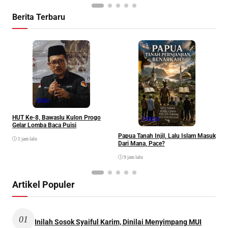
Berita Terbaru
P
Berita
HUT Ke-8, Bawaslu Kulon Progo
Opinion
Gelar Lomba Baca Puisi
Papua Tanah Injil, Lalu Islam Masuk
1 jam lalu
Dari Mana, Pace?
9 jam lalu
Artikel Populer
01
Inilah Sosok Syaiful Karim, Dinilai Menyimpang MUI