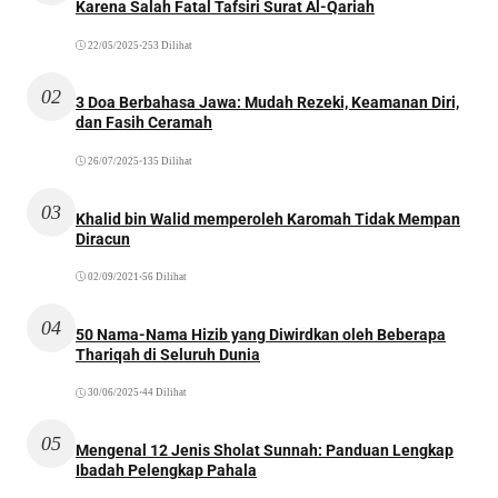
Karena Salah Fatal Tafsiri Surat Al-Qariah
22/05/2025
•
253 Dilihat
02
3 Doa Berbahasa Jawa: Mudah Rezeki, Keamanan Diri,
dan Fasih Ceramah
26/07/2025
•
135 Dilihat
03
Khalid bin Walid memperoleh Karomah Tidak Mempan
Diracun
02/09/2021
•
56 Dilihat
04
50 Nama-Nama Hizib yang Diwirdkan oleh Beberapa
Thariqah di Seluruh Dunia
30/06/2025
•
44 Dilihat
05
Mengenal 12 Jenis Sholat Sunnah: Panduan Lengkap
Ibadah Pelengkap Pahala