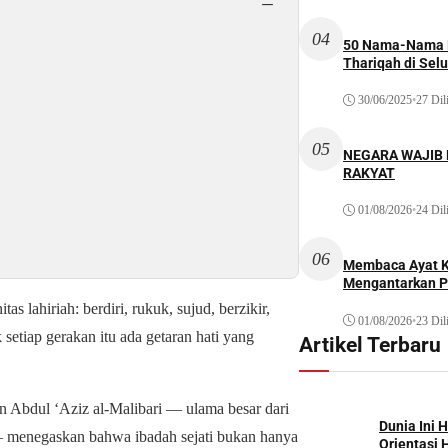
−
04
50 Nama-Nama H
Thariqah di Sel
30/06/2025
•
27 Dil
05
NEGARA WAJIB
RAKYAT
01/08/2026
•
24 Dil
06
Membaca Ayat Ku
Mengantarkan P
as lahiriah: berdiri, rukuk, sujud, berzikir,
01/08/2026
•
23 Dil
 setiap gerakan itu ada getaran hati yang
Artikel Terbaru
in Abdul ‘Aziz al-Malibari — ulama besar dari
Dunia Ini 
 — menegaskan bahwa ibadah sejati bukan hanya
Orientasi 