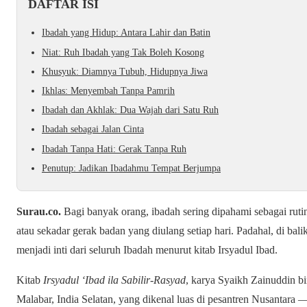
DAFTAR ISI
Ibadah yang Hidup: Antara Lahir dan Batin
Niat: Ruh Ibadah yang Tak Boleh Kosong
Khusyuk: Diamnya Tubuh, Hidupnya Jiwa
Ikhlas: Menyembah Tanpa Pamrih
Ibadah dan Akhlak: Dua Wajah dari Satu Ruh
Ibadah sebagai Jalan Cinta
Ibadah Tanpa Hati: Gerak Tanpa Ruh
Penutup: Jadikan Ibadahmu Tempat Berjumpa
Surau.co.
Bagi banyak orang, ibadah sering dipahami sebagai rutinit
atau sekadar gerak badan yang diulang setiap hari. Padahal, di balik
menjadi inti dari seluruh Ibadah menurut kitab Irsyadul Ibad.
Kitab
Irsyadul ‘Ibad ila Sabilir-Rasyad
, karya Syaikh Zainuddin b
Malabar, India Selatan, yang dikenal luas di pesantren Nusantara