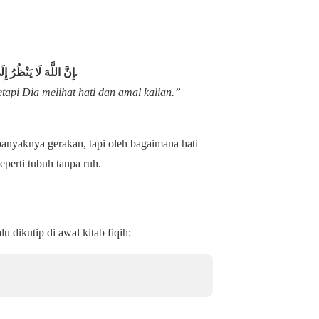
إِنَّ اللَّهَ لَا يَنْظُرُ 
.
etapi Dia melihat hati dan amal kalian.”
anyaknya gerakan, tapi oleh bagaimana hati
eperti tubuh tanpa ruh.
bda Nabi ﷺ yang terkenal selalu dikutip di awal kitab fiqih: