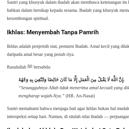
Santri yang khusyuk dalam ibadah akan membawa ketenangan itu ke 
bahkan dalam bersikap kepada sesama. Ibadah yang khusyuk mem
kesombongan spiritual.
Ikhlas: Menyembah Tanpa Pamrih
Ikhlas adalah penjernih niat, pemurni Ibadah. Amal kecil yang dila
daripada amal besar yang penuh riya.
Rasulullah ﷺ bersabda:
إِنَّ اللَّهَ لَا يَقْبَلُ مِنَ الْعَمَلِ إِلَّا مَا كَانَ خَالِصًا وَابْتُغِيَ بِهِ وَجْهُهُ
.
“Sesungguhnya Allah tidak menerima amal kecuali yang di
mengharap wajah-Nya.”
(HR. An-Nasai)
Santri memahami bahwa menjaga hati agar ikhlas bukan hal mudah.
introspeksi setiap hari. Namun, di situlah nilai ibadah — perjuangan