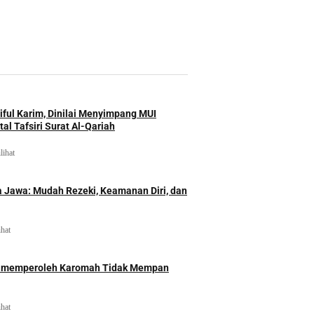
iful Karim, Dinilai Menyimpang MUI
al Tafsiri Surat Al-Qariah
lihat
 Jawa: Mudah Rezeki, Keamanan Diri, dan
ihat
id memperoleh Karomah Tidak Mempan
ihat