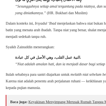
“Sesungguhnya setiap amal tergantung pada niatnya, dan s
yang diniatkannya.”
(HR. Bukhari dan Muslim)
Dalam konteks ini,
Irsyadul ‘Ibad
menjelaskan bahwa niat bukan ha
batin yang menata arah ibadah. Tanpa niat yang benar, shalat menja
menjadi sedekah tanpa ruh.
Syaikh Zainuddin menerangkan:
النية عمل القلب، وهي الأصل في كل عبادة
.
“Niat adalah amalan hati, dan ia menjadi dasar bagi setiap
Itulah sebabnya para santri diajarkan untuk
melatih niat sebelum b
Karena niat adalah penentu arah perjalanan ruhani — keikhlasan 
kepada pujian manusia.
Baca juga:
Keyakinan Menyimpang Merusak Rumah Tangga 