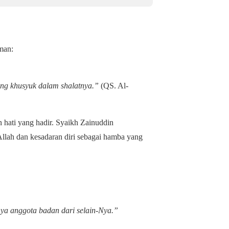
ainnya. Allah ﷻ berfirman:
ng khusyuk dalam shalatnya.”
(QS. Al-
n hati yang hadir. Syaikh Zainuddin
llah dan kesadaran diri sebagai hamba yang
ya anggota badan dari selain-Nya.”