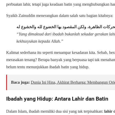
perbuatan lahir, tetapi juga keadaan batin yang menghubungkan 
Syaikh Zainuddin menerangkan dalam salah satu bagian kitabnya:
حركات الظاهرة، ولكن المقصود بها الخضوع لله والخشوع له
“Yang dimaksud dari ibadah bukanlah sekadar gerakan lahir
kekhusyukan kepada Allah.”
Kalimat sederhana itu seperti menampar kesadaran kita. Sebab, bera
merasakan tenang? Berapa banyak yang berpuasa tapi tak menahan l
belum tentu menunjukkan ibadah batin yang hidup.
Baca juga:
Dunia Ini Hina, Akhirat Berharga: Membangun Ori
Ibadah yang Hidup: Antara Lahir dan Batin
Dalam Islam, ibadah memiliki dua sisi yang tak terpisahkan:
lahir 