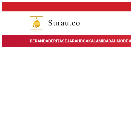
BERANDA
BERITA
SEJARAH
DOA
KALAM
IBADAH
MODE &