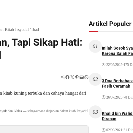
Artikel Populer
t Kitab Irsyadul ‘Ibad
, Tapi Sikap Hati:
01
Inilah Sosok Sya
d
Karena Salah Fat
22/05/2025
•
175 Di
Facebook
Twitter
Pinterest
Mail
WhatsApp
02
3 Doa Berbahasa
Fasih Ceramah
26/07/2025
•
78 Dil
03
syuk dan ikhlas — sebagaimana diajarkan dalam kitab Irsyadul
Khalid bin Wal
Diracun
02/09/2021
•
31 Dil