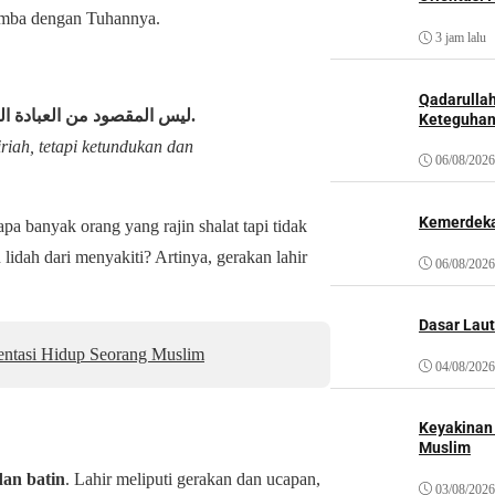
hamba dengan Tuhannya.
3 jam lalu
Qadarulla
ليس المقصود من العبادة ال
.
Keteguhan
iah, tetapi ketundukan dan
06/08/2026
Kemerdeka
pa banyak orang yang rajin shalat tapi tidak
idah dari menyakiti? Artinya, gerakan lahir
06/08/2026
Dasar Laut
entasi Hidup Seorang Muslim
04/08/2026
Keyakinan
Muslim
dan batin
. Lahir meliputi gerakan dan ucapan,
03/08/2026