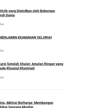
izib yang Diwirdkan oleh Beberapa
uruh Dunia
ihat
 MENJAMIN KEAMANAN SELURUH
ihat
rsi Setelah Shalat: Amalan Ringan yang
ada Khusnul Khatimah
ihat
Hina, Akhirat Berharga: Membangun
Hidup Seorang Muslim