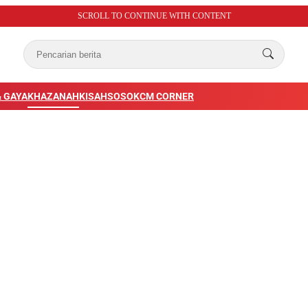
SCROLL TO CONTINUE WITH CONTENT
 GAYA
KHAZANAH
KISAH
SOSOK
CM CORNER