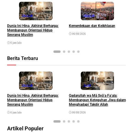
Khazanah
Khazanah
Dunia Ini Hina, Akhirat Berharga:
Kemerdekaan dan Keikhlasan
K
Membangun Orientasi Hidup
R
06/08/2026
Seorang Muslim
6 jam lalu
Berita Terbaru
Khazanah
Ibadah
Dunia Ini Hina, Akhirat Berharga:
Qadarullah wa Mā Syā’a Fa’ala:
K
Membangun Orientasi Hidup
Membangun Keteguhan Jiwa dalam
Seorang Muslim
Menghadapi Takdir Allah
6 jam lalu
06/08/2026
Artikel Populer