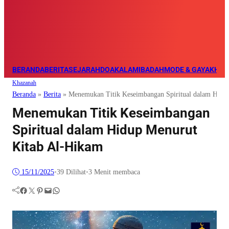
BERANDA
BERITA
SEJARAH
DOA
KALAM
IBADAH
MODE & GAYA
KHAZ
Khazanah
Beranda
»
Berita
»
Menemukan Titik Keseimbangan Spiritual dalam Hidu
Menemukan Titik Keseimbangan
Spiritual dalam Hidup Menurut
Kitab Al-Hikam
15/11/2025
•
39
Dilihat
•
3 Menit membaca
Facebook
Twitter
Pinterest
Mail
WhatsApp