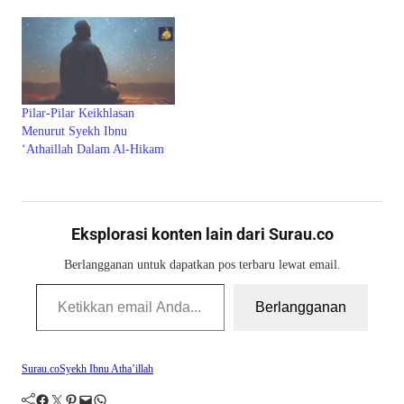
Pilar-Pilar Keikhlasan
Menurut Syekh Ibnu
‘Athaillah Dalam Al-Hikam
Eksplorasi konten lain dari Surau.co
Berlangganan untuk dapatkan pos terbaru lewat email.
Ketikkan email Anda...
Berlangganan
Surau.co
Syekh Ibnu Atha’illah
Facebook
Twitter
Pinterest
Mail
WhatsApp