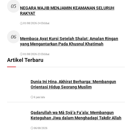
05
NEGARA WAJIB MENJAMIN KEAMANAN SELURUH
RAKYAT
01/08/2026
•
24 Dilihat
06
Membaca Ayat Kursi Setelah Shalat: Amalan Ringan
yang Mengantarkan Pada Khusnul Khatimah
01/08/2026
•
23 Dilihat
Artikel Terbaru
Dunia Ini Hina, Akhirat Berharga: Membangun
Orientasi Hidup Seorang Muslim
6 jam lalu
Qadarullah wa Mā Syā’a Fa’ala: Membangun
Keteguhan Jiwa dalam Menghadapi Takdir Allah
06/08/2026