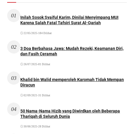
01
Inilah Sosok Syaiful Karim, Dinilai Menyimpang MUI
Karena Salah Fatal Tafsiri Surat Al-Qariah
22/05/2025
•
184 Dilihat
02
3 Doa Berbahasa Jawa: Mudah Rezeki, Keamanan Diri,
dan Fasih Ceramah
26/07/2025
•
81 Dilihat
03
Khalid bin Walid memperoleh Karomah Tidak Mempan
Diracun
02/09/2021
•
31 Dilihat
04
50 Nama-Nama Hizib yang Diwirdkan oleh Beberapa
Thariqah di Seluruh Dunia
30/06/2025
•
28 Dilihat