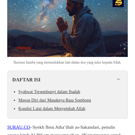
Ilustrasi hamba yang menundukkan hati dalam doa yang tulus kepada Allah.
−
DAFTAR ISI
Syahwat Tersembunyi dalam Ibadah
Mawas Diri dari Masuknya Rasa Sombong
Kondisi Lalai dalam Menyembah Allah
SURAU.CO
–
Syekh Ibnu Atha’illah as-Sakandari, penulis
agung kitab Al-Hikam menyampaikan “Keinginanmu untuk