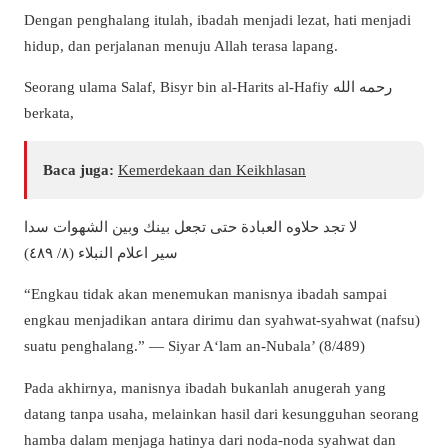
Dengan penghalang itulah, ibadah menjadi lezat, hati menjadi
hidup, dan perjalanan menuju Allah terasa lapang.
Seorang ulama Salaf, Bisyr bin al-Harits al-Hafiy رحمه الله
berkata,
Baca juga:
Kemerdekaan dan Keikhlasan
لا تجد حلاوه العبادة حتى تجعل بينك وبين الشهوات سدا
سير اعلام النبلاء (٨/ ٤٨٩)
“Engkau tidak akan menemukan manisnya ibadah sampai
engkau menjadikan antara dirimu dan syahwat-syahwat (nafsu)
suatu penghalang.” — Siyar A‘lam an-Nubala’ (8/489)
Pada akhirnya, manisnya ibadah bukanlah anugerah yang
datang tanpa usaha, melainkan hasil dari kesungguhan seorang
hamba dalam menjaga hatinya dari noda-noda syahwat dan