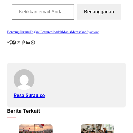
Ketikkan email Anda...
Berlangganan
Bentengi
Dirimu
Engkau
Featured
Ibadah
Manis
Merasakan
Syahwat
Facebook
Twitter
Pinterest
Mail
WhatsApp
Resa Surau.co
Berita Terkait