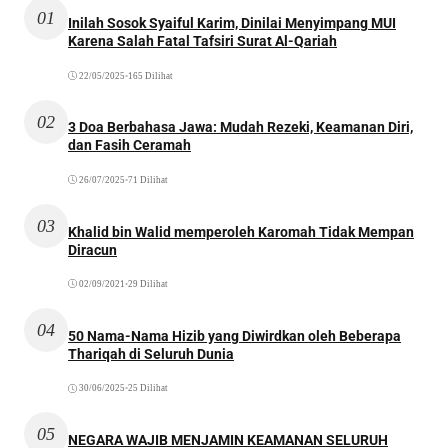
01
Inilah Sosok Syaiful Karim, Dinilai Menyimpang MUI
Karena Salah Fatal Tafsiri Surat Al-Qariah
22/05/2025
•
165 Dilihat
02
3 Doa Berbahasa Jawa: Mudah Rezeki, Keamanan Diri,
dan Fasih Ceramah
26/07/2025
•
71 Dilihat
03
Khalid bin Walid memperoleh Karomah Tidak Mempan
Diracun
02/09/2021
•
29 Dilihat
04
50 Nama-Nama Hizib yang Diwirdkan oleh Beberapa
Thariqah di Seluruh Dunia
30/06/2025
•
25 Dilihat
05
NEGARA WAJIB MENJAMIN KEAMANAN SELURUH