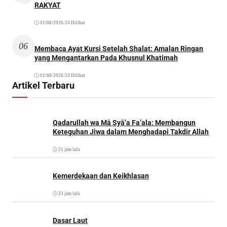
RAKYAT
01/08/2026
•
24 Dilihat
06
Membaca Ayat Kursi Setelah Shalat: Amalan Ringan
yang Mengantarkan Pada Khusnul Khatimah
01/08/2026
•
23 Dilihat
Artikel Terbaru
Qadarullah wa Mā Syā’a Fa’ala: Membangun
Keteguhan Jiwa dalam Menghadapi Takdir Allah
21 jam lalu
Kemerdekaan dan Keikhlasan
23 jam lalu
Dasar Laut