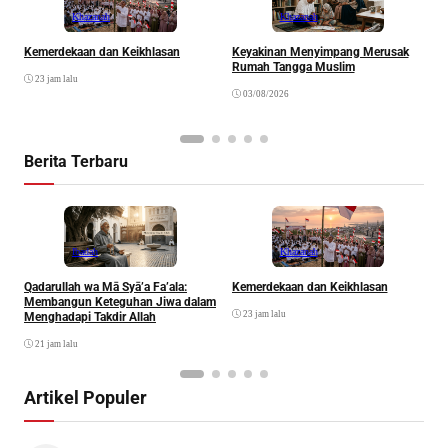
Khazanah
Khazanah
Kemerdekaan dan Keikhlasan
Keyakinan Menyimpang Merusak
H
Rumah Tangga Muslim
23 jam lalu
03/08/2026
Berita Terbaru
Ibadah
Khazanah
Qadarullah wa Mā Syā’a Fa’ala:
Kemerdekaan dan Keikhlasan
D
Membangun Keteguhan Jiwa dalam
23 jam lalu
Menghadapi Takdir Allah
21 jam lalu
Artikel Populer