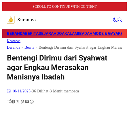
SCROLL TO CONTINUE WITH CONTENT
BERANDA
BERITA
SEJARAH
DOA
KALAM
IBADAH
MODE & GAYA
KHAZ
Khazanah
Beranda
»
Berita
»
Bentengi Dirimu dari Syahwat agar Engkau Merasakan
Bentengi Dirimu dari Syahwat
agar Engkau Merasakan
Manisnya Ibadah
10/11/2025
•
36
Dilihat
•
3 Menit membaca
Facebook
Twitter
Pinterest
Mail
WhatsApp