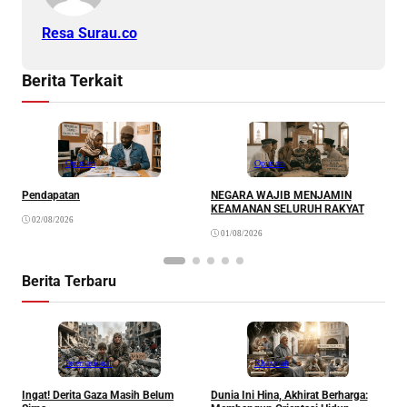
Resa Surau.co
Berita Terkait
Opinion
Opinion
Pendapatan
NEGARA WAJIB MENJAMIN
M
KEAMANAN SELURUH RAKYAT
02/08/2026
01/08/2026
Berita Terbaru
Internasional
Khazanah
Ingat! Derita Gaza Masih Belum
Dunia Ini Hina, Akhirat Berharga:
Q