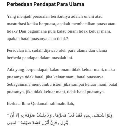
Perbedaan Pendapat Para Ulama
Yang menjadi persoalan berikutnya adalah onani atau
masturbasi ketika berpuasa, apakah membatalkan puasa atau
tidak? Dan bagaimana pula kalau onani tidak keluar mani,
apakah batal puasanya atau tidak?
Persoalan ini, sudah dijawab oleh para ulama dan ulama
berbeda pendapat dalam masalah ini.
Ada yang berpendapat, kalau onani tidak keluar mani, maka
puasanya tidak batal, jika keluar mani, batal puasanya.
Sebagaimana mencumbu isteri, jika sampai keluar mani, batal
puasanya, jika tidak keluar mani, tidak batal puasanya.
Berkata Ibnu Qudamah rahimahullah,
” وَلَوْ اسْتَمْنَى بِيَدِهِ فَقَدْ فَعَلَ مُحَرَّمًا , وَلا يَفْسُدُ صَوْمُهُ بِهِ إلا أَنْ
يُنْزِلَ , فَإِنْ أَنْزَلَ فَسَدَ صَوْمُهُ ” انتهى .