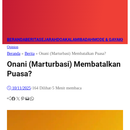
BERANDA
BERITA
SEJARAH
DOA
KALAM
IBADAH
MODE & GAYA
KHAZ
Opinion
Beranda
»
Berita
»
Onani (Marturbasi) Membatalkan Puasa?
Onani (Marturbasi) Membatalkan
Puasa?
10/11/2025
•
164
Dilihat
•
5 Menit membaca
Facebook
Twitter
Pinterest
Mail
WhatsApp