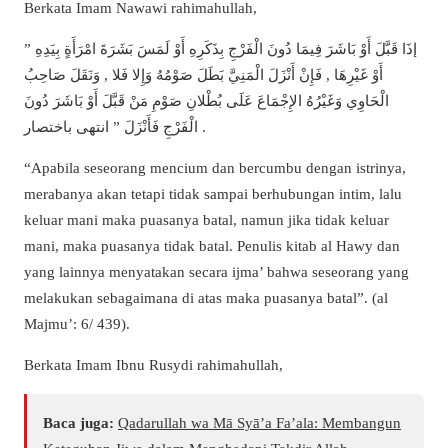
Berkata Imam Nawawi rahimahullah,
” إذَا قَبَّلَ أَوْ بَاشَرَ فِيمَا دُونَ الْفَرْجِ بِذَكَرِهِ أَوْ لَمَسَ بَشَرَةَ امْرَأَةٍ بِيَدِهِ
أَوْ غَيْرِهَا , فَإِنْ أَنْزَلَ الْمَنِيَّ بَطَلَ صَوْمُهُ وَإِلا فَلا , وَنَقَلَ صَاحِبُ
الْحَاوِي وَغَيْرُهُ الإِجْمَاعَ عَلَى بُطْلانِ صَوْمِ مَنْ قَبَّلَ أَوْ بَاشَرَ دُونَ
الْفَرْجِ فَأَنْزَلَ ” انتهى باختصار .
“Apabila seseorang mencium dan bercumbu dengan istrinya,
merabanya akan tetapi tidak sampai berhubungan intim, lalu
keluar mani maka puasanya batal, namun jika tidak keluar
mani, maka puasanya tidak batal. Penulis kitab al Hawy dan
yang lainnya menyatakan secara ijma’ bahwa seseorang yang
melakukan sebagaimana di atas maka puasanya batal”. (al
Majmu’: 6/ 439).
Berkata Imam Ibnu Rusydi rahimahullah,
Baca juga:
Qadarullah wa Mā Syā’a Fa’ala: Membangun