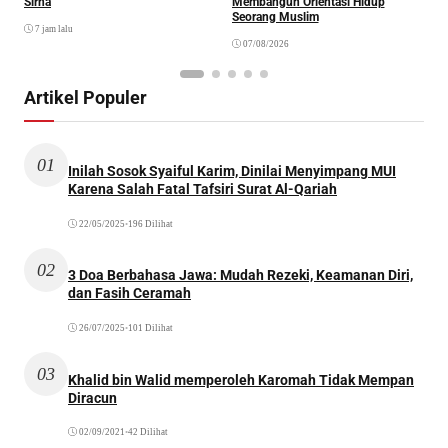
Sirna
Membangun Orientasi Hidup
M
Seorang Muslim
M
7 jam lalu
07/08/2026
Artikel Populer
01
Inilah Sosok Syaiful Karim, Dinilai Menyimpang MUI
Karena Salah Fatal Tafsiri Surat Al-Qariah
22/05/2025
•
196 Dilihat
02
3 Doa Berbahasa Jawa: Mudah Rezeki, Keamanan Diri,
dan Fasih Ceramah
26/07/2025
•
101 Dilihat
03
Khalid bin Walid memperoleh Karomah Tidak Mempan
Diracun
02/09/2021
•
42 Dilihat