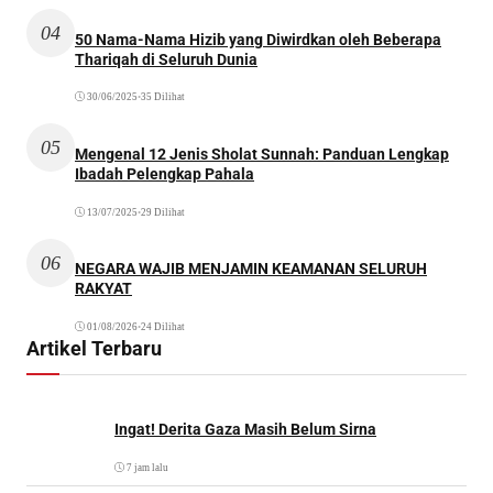
04
50 Nama-Nama Hizib yang Diwirdkan oleh Beberapa
Thariqah di Seluruh Dunia
30/06/2025
•
35 Dilihat
05
Mengenal 12 Jenis Sholat Sunnah: Panduan Lengkap
Ibadah Pelengkap Pahala
13/07/2025
•
29 Dilihat
06
NEGARA WAJIB MENJAMIN KEAMANAN SELURUH
RAKYAT
01/08/2026
•
24 Dilihat
Artikel Terbaru
Ingat! Derita Gaza Masih Belum Sirna
7 jam lalu