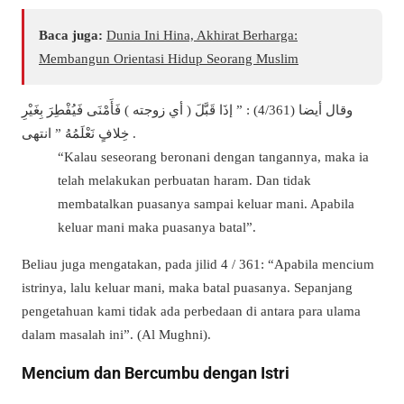
Baca juga:
Dunia Ini Hina, Akhirat Berharga:
Membangun Orientasi Hidup Seorang Muslim
وقال أيضا (4/361) : ” إذَا قَبَّلَ ( أي زوجته ) فَأَمْنَى فَيُفْطِرَ بِغَيْرِ
خِلافٍ نَعْلَمُهُ ” انتهى .
“Kalau seseorang beronani dengan tangannya, maka ia
telah melakukan perbuatan haram. Dan tidak
membatalkan puasanya sampai keluar mani. Apabila
keluar mani maka puasanya batal”.
Beliau juga mengatakan, pada jilid 4 / 361: “Apabila mencium
istrinya, lalu keluar mani, maka batal puasanya. Sepanjang
pengetahuan kami tidak ada perbedaan di antara para ulama
dalam masalah ini”. (Al Mughni).
Mencium dan Bercumbu dengan Istri