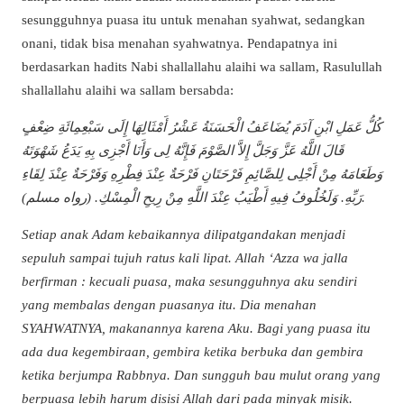
sesungguhnya puasa itu untuk menahan syahwat, sedangkan
onani, tidak bisa menahan syahwatnya. Pendapatnya ini
berdasarkan hadits Nabi shallallahu alaihi wa sallam, Rasulullah
shallallahu alaihi wa sallam bersabda:
كُلُّ عَمَلِ ابْنِ آدَمَ يُضَاعَفُ الْحَسَنَةُ عَشْرُ أَمْثَالِهَا إِلَى سَبْعِمِائَةِ ضِعْفٍ
قَالَ اللَّهُ عَزَّ وَجَلَّ إِلاَّ الصَّوْمَ فَإِنَّهُ لِى وَأَنَا أَجْزِى بِهِ يَدَعُ شَهْوَتَهُ
وَطَعَامَهُ مِنْ أَجْلِى لِلصَّائِمِ فَرْحَتَانِ فَرْحَةٌ عِنْدَ فِطْرِهِ وَفَرْحَةٌ عِنْدَ لِقَاءِ
رَبِّهِ. وَلَخُلُوفُ فِيهِ أَطْيَبُ عِنْدَ اللَّهِ مِنْ رِيحِ الْمِسْكِ. (رواه مسلم).
Setiap anak Adam kebaikannya dilipatgandakan menjadi
sepuluh sampai tujuh ratus kali lipat. Allah ‘Azza wa jalla
berfirman : kecuali puasa, maka sesungguhnya aku sendiri
yang membalas dengan puasanya itu. Dia menahan
SYAHWATNYA, makanannya karena Aku. Bagi yang puasa itu
ada dua kegembiraan, gembira ketika berbuka dan gembira
ketika berjumpa Rabbnya. Dan sungguh bau mulut orang yang
berpuasa lebih harum disisi Allah dari pada minyak misik.