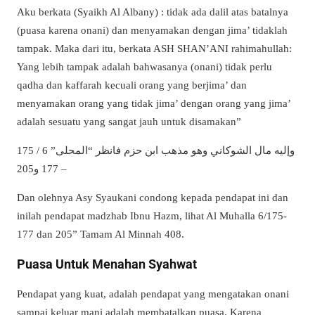
Aku berkata (Syaikh Al Albany) : tidak ada dalil atas batalnya
(puasa karena onani) dan menyamakan dengan jima’ tidaklah
tampak. Maka dari itu, berkata ASH SHAN’ANI rahimahullah:
Yang lebih tampak adalah bahwasanya (onani) tidak perlu
qadha dan kaffarah kecuali orang yang berjima’ dan
menyamakan orang yang tidak jima’ dengan orang yang jima’
adalah sesuatu yang sangat jauh untuk disamakan”
وإليه مال الشوكاني وهو مذهب ابن حزم فانظر “المحلى” 6 / 175
– 177 و205
Dan olehnya Asy Syaukani condong kepada pendapat ini dan
inilah pendapat madzhab Ibnu Hazm, lihat Al Muhalla 6/175-
177 dan 205” Tamam Al Minnah 408.
Puasa Untuk Menahan Syahwat
Pendapat yang kuat, adalah pendapat yang mengatakan onani
sampai keluar mani adalah membatalkan puasa. Karena