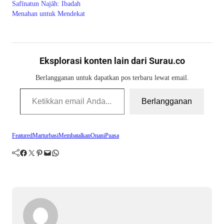
Safīnatun Najāh: Ibadah
Menahan untuk Mendekat
Eksplorasi konten lain dari Surau.co
Berlangganan untuk dapatkan pos terbaru lewat email.
Ketikkan email Anda...
Berlangganan
Featured
Marturbasi
Membatalkan
Onani
Puasa
Facebook
Twitter
Pinterest
Mail
WhatsApp