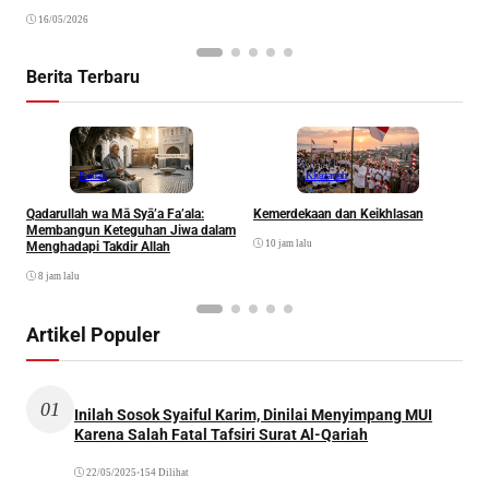
16/05/2026
Berita Terbaru
Ibadah
Khazanah
Qadarullah wa Mā Syā’a Fa’ala:
Kemerdekaan dan Keikhlasan
D
Membangun Keteguhan Jiwa dalam
10 jam lalu
Menghadapi Takdir Allah
8 jam lalu
Artikel Populer
01
Inilah Sosok Syaiful Karim, Dinilai Menyimpang MUI
Karena Salah Fatal Tafsiri Surat Al-Qariah
22/05/2025
•
154 Dilihat