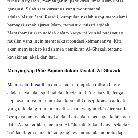
ternilai harganya, memengaruhi pemikiran umat Islam lintas
generasi. Salah satu karyanya yang monumental
adalah
Majmu’atul Rasa’il
, kumpulan risalah yang menyelami
berbagai aspek ajaran Islam, termasuk intisari aqidah.
Memahami ajaran aqidah dalam karya ini krusial bagi setiap
muslim yang ingin memperkuat fondasi keimanannya. Kita
akan menyingkap kedalaman pemikiran Al-Ghazali tentang
keyakinan, akal, dan hati.
Menyingkap Pilar Aqidah dalam Risalah Al-Ghazali
Majmu’atul Rasa’il
bukan sekadar kumpulan tulisan biasa; ia
adalah peta jalan spiritual dan intelektual. Al-Ghazali, dengan
kepiawaiannya, merumuskan kembali konsep-konsep aqidah
yang terkadang rumit menjadi sesuatu yang mudah dicerna. Ia
berupaya menyatukan akal dan hati dalam mencapai kebenaran
ilahi. Ajaran aqidah, menurut Al-Ghazali, bukan hanya sekadar
hafalan dogma, melainkan penghayatan mendalam terhadap