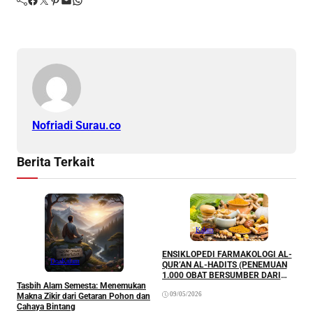
Nofriadi Surau.co
Berita Terkait
Kalam
ENSIKLOPEDI FARMAKOLOGI AL-
M
Doa
Kalam
QUR’AN AL-HADITS (PENEMUAN
P
1.000 OBAT BERSUMBER DARI
K
Tasbih Alam Semesta: Menemukan
AL-QUR’AN DAN AL-HADITS)
09/05/2026
Makna Zikir dari Getaran Pohon dan
Cahaya Bintang