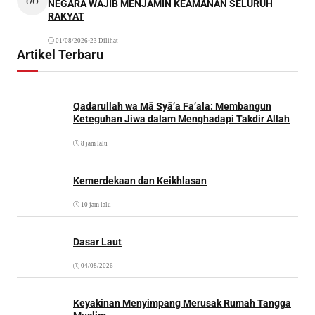
NEGARA WAJIB MENJAMIN KEAMANAN SELURUH
RAKYAT
01/08/2026
•
23 Dilihat
Artikel Terbaru
Qadarullah wa Mā Syā’a Fa’ala: Membangun
Keteguhan Jiwa dalam Menghadapi Takdir Allah
8 jam lalu
Kemerdekaan dan Keikhlasan
10 jam lalu
Dasar Laut
04/08/2026
Keyakinan Menyimpang Merusak Rumah Tangga