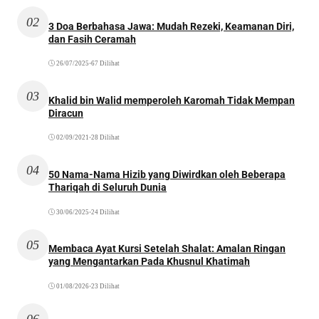
02
3 Doa Berbahasa Jawa: Mudah Rezeki, Keamanan Diri,
dan Fasih Ceramah
26/07/2025
•
67 Dilihat
03
Khalid bin Walid memperoleh Karomah Tidak Mempan
Diracun
02/09/2021
•
28 Dilihat
04
50 Nama-Nama Hizib yang Diwirdkan oleh Beberapa
Thariqah di Seluruh Dunia
30/06/2025
•
24 Dilihat
05
Membaca Ayat Kursi Setelah Shalat: Amalan Ringan
yang Mengantarkan Pada Khusnul Khatimah
01/08/2026
•
23 Dilihat
06