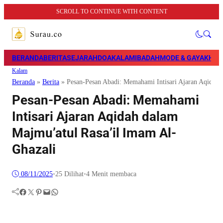
SCROLL TO CONTINUE WITH CONTENT
BERANDA
BERITA
SEJARAH
DOA
KALAM
IBADAH
MODE & GAYA
KHAZ
Kalam
Beranda
»
Berita
»
Pesan-Pesan Abadi: Memahami Intisari Ajaran Aqidah 
Pesan-Pesan Abadi: Memahami
Intisari Ajaran Aqidah dalam
Majmu’atul Rasa’il Imam Al-
Ghazali
08/11/2025
•
25
Dilihat
•
4 Menit membaca
Facebook
Twitter
Pinterest
Mail
WhatsApp