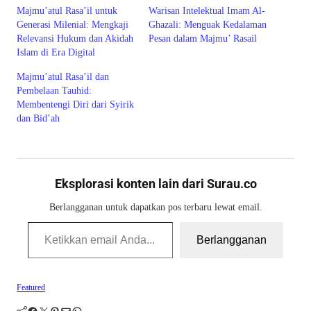
Majmu’atul Rasa’il untuk
Warisan Intelektual Imam Al-
Generasi Milenial: Mengkaji
Ghazali: Menguak Kedalaman
Relevansi Hukum dan Akidah
Pesan dalam Majmu’ Rasail
Islam di Era Digital
Majmu’atul Rasa’il dan
Pembelaan Tauhid:
Membentengi Diri dari Syirik
dan Bid’ah
Eksplorasi konten lain dari Surau.co
Berlangganan untuk dapatkan pos terbaru lewat email.
Ketikkan email Anda...
Berlangganan
Featured
Facebook
Twitter
Pinterest
Mail
WhatsApp