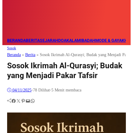
BERANDA
BERITA
SEJARAH
DOA
KALAM
IBADAH
MODE & GAYA
KHAZ
Sosok
Beranda
»
Berita
»
Sosok Ikrimah Al-Qurasyi; Budak yang Menjadi Pakar 
Sosok Ikrimah Al-Qurasyi; Budak
yang Menjadi Pakar Tafsir
04/11/2025
•
78
Dilihat
•
5 Menit membaca
Facebook
Twitter
Pinterest
Mail
WhatsApp