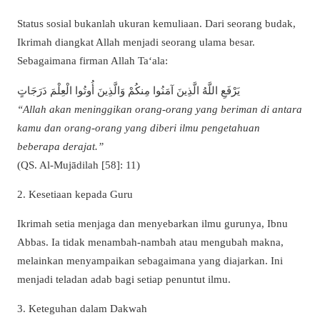
Status sosial bukanlah ukuran kemuliaan. Dari seorang budak,
Ikrimah diangkat Allah menjadi seorang ulama besar.
Sebagaimana firman Allah Ta‘ala:
يَرْفَعِ اللَّهُ الَّذِينَ آمَنُوا مِنكُمْ وَالَّذِينَ أُوتُوا الْعِلْمَ دَرَجَاتٍ
“Allah akan meninggikan orang-orang yang beriman di antara
kamu dan orang-orang yang diberi ilmu pengetahuan
beberapa derajat.”
(QS. Al-Mujādilah [58]: 11)
2. Kesetiaan kepada Guru
Ikrimah setia menjaga dan menyebarkan ilmu gurunya, Ibnu
Abbas. Ia tidak menambah-nambah atau mengubah makna,
melainkan menyampaikan sebagaimana yang diajarkan. Ini
menjadi teladan adab bagi setiap penuntut ilmu.
3. Keteguhan dalam Dakwah