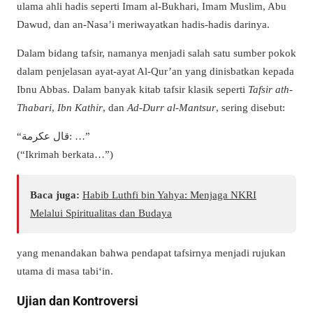
ulama ahli hadis seperti Imam al-Bukhari, Imam Muslim, Abu
Dawud, dan an-Nasa’i meriwayatkan hadis-hadis darinya.
Dalam bidang tafsir, namanya menjadi salah satu sumber pokok
dalam penjelasan ayat-ayat Al-Qur’an yang dinisbatkan kepada
Ibnu Abbas. Dalam banyak kitab tafsir klasik seperti
Tafsir ath-
Thabari
,
Ibn Kathir
, dan
Ad-Durr al-Mantsur
, sering disebut:
“قال عكرمة: …”
(“Ikrimah berkata…”)
Baca juga:
Habib Luthfi bin Yahya: Menjaga NKRI
Melalui Spiritualitas dan Budaya
yang menandakan bahwa pendapat tafsirnya menjadi rujukan
utama di masa tabi‘in.
Ujian dan Kontroversi