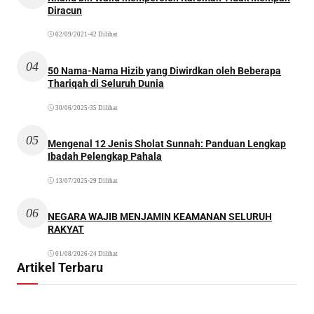
Diracun
02/09/2021
•
42 Dilihat
04
50 Nama-Nama Hizib yang Diwirdkan oleh Beberapa
Thariqah di Seluruh Dunia
30/06/2025
•
35 Dilihat
05
Mengenal 12 Jenis Sholat Sunnah: Panduan Lengkap
Ibadah Pelengkap Pahala
13/07/2025
•
29 Dilihat
06
NEGARA WAJIB MENJAMIN KEAMANAN SELURUH
RAKYAT
01/08/2026
•
24 Dilihat
Artikel Terbaru