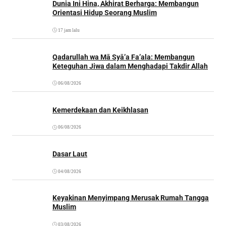
Dunia Ini Hina, Akhirat Berharga: Membangun
Orientasi Hidup Seorang Muslim
17 jam lalu
Qadarullah wa Mā Syā’a Fa’ala: Membangun
Keteguhan Jiwa dalam Menghadapi Takdir Allah
06/08/2026
Kemerdekaan dan Keikhlasan
06/08/2026
Dasar Laut
04/08/2026
Keyakinan Menyimpang Merusak Rumah Tangga
Muslim
03/08/2026