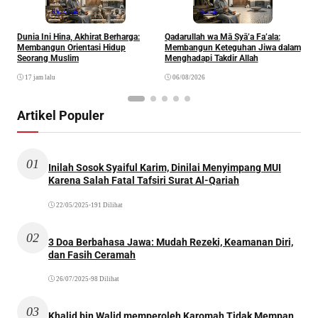
Khazanah
Ibadah
Dunia Ini Hina, Akhirat Berharga:
Qadarullah wa Mā Syā’a Fa’ala:
K
Membangun Orientasi Hidup
Membangun Keteguhan Jiwa dalam
Seorang Muslim
Menghadapi Takdir Allah
17 jam lalu
06/08/2026
Artikel Populer
01
Inilah Sosok Syaiful Karim, Dinilai Menyimpang MUI
Karena Salah Fatal Tafsiri Surat Al-Qariah
22/05/2025
•
191 Dilihat
02
3 Doa Berbahasa Jawa: Mudah Rezeki, Keamanan Diri,
dan Fasih Ceramah
26/07/2025
•
98 Dilihat
03
Khalid bin Walid memperoleh Karomah Tidak Mempan