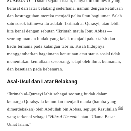
SUARU.CO
– Dalam sejarah Islam, banyak tokoh besar yang
berasal dari latar belakang sederhana, namun dengan ketulusan
dan kesungguhan mereka menjadi pelita ilmu bagi umat. Salah
satu sosok istimewa itu adalah ‘Ikrimah al-Qurasyi, atau lebih
kita kenal dengan sebutan ‘Ikrimah maula Ibnu Abbas —
seorang mantan budak yang kelak menjadi pakar tafsir dan
hadis ternama pada kalangan tabi’in. Kisah hidupnya
menggambarkan bagaimana keturunan atau status sosial tidak
menentukan kemuliaan seseorang, tetapi oleh ilmu, keimanan,
dan kesetiaan pada kebenaran.
Asal-Usul dan Latar Belakang
‘Ikrimah al-Qurasyi lahir sebagai seorang budak dalam
keluarga Quraisy. Ia kemudian menjadi maula (hamba yang
dimerdekakan) oleh Abdullah bin Abbas, sepupu Rasulullah
ﷺ
yang terkenal sebagai “
Hibrul Ummah
” atau “Ulama Besar
Umat Islam.”