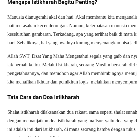
Mengapa Istikharah Begitu Penting?
Manusia dianugerahi akal dan hati. Akal membantu kita menganalis
hati merasakan kecenderungan. Namun, keterbatasan manusia memb
keseluruhan gambaran. Terkadang, apa yang terlihat baik di mata 
hari. Sebaliknya, hal yang awalnya kurang menyenangkan bisa ja
Allah SWT, Dzat Yang Maha Mengetahui segala yang gaib dan nyat
tak pernah keliru. Melalui istikharah, seorang Muslim berserah di
pengetahuannya, dan memohon agar Allah membimbingnya menuju pil
kita menafikan ikhtiar dan pemikiran logis, melainkan menyempur
Tata Cara dan Doa Istikharah
Shalat istikharah dilaksanakan dua rakaat, sama seperti shalat sun
dengan memanjatkan doa istikharah yang ma’tsur, yaitu doa yang 
ini adalah inti dari istikharah, di mana seorang hamba dengan t