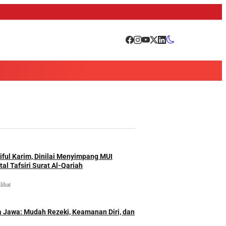
iful Karim, Dinilai Menyimpang MUI
al Tafsiri Surat Al-Qariah
lihat
 Jawa: Mudah Rezeki, Keamanan Diri, dan