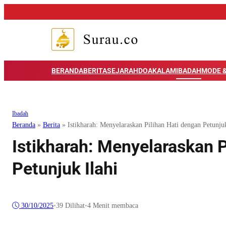
BERANDA
BERITA
SEJARAH
DOA
KALAM
IBADAH
MODE &
Ibadah
Beranda
»
Berita
»
Istikharah: Menyelaraskan Pilihan Hati dengan Petunjuk
Istikharah: Menyelaraskan P
Petunjuk Ilahi
30/10/2025
•
39
Dilihat
•
4 Menit membaca