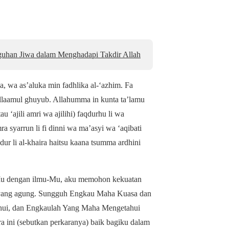
uhan Jiwa dalam Menghadapi Takdir Allah
a, wa as’aluka min fadhlika al-‘azhim. Fa
‘allaamul ghuyub. Allahumma in kunta ta’lamu
u ‘ajili amri wa ajilihi) faqdurhu li wa
ra syarrun li fi dinni wa ma’asyi wa ‘aqibati
qdur li al-khaira haitsu kaana tsumma ardhini
-Mu dengan ilmu-Mu, aku memohon kekuatan
yang agung. Sungguh Engkau Maha Kuasa dan
ahui, dan Engkaulah Yang Maha Mengetahui
a ini (sebutkan perkaranya) baik bagiku dalam