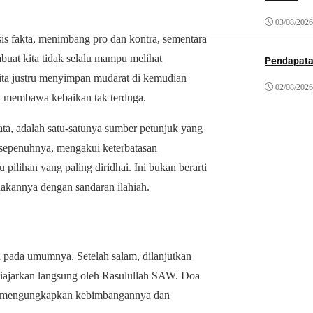
03/08/2026
is fakta, menimbang pro dan kontra, sementara
uat kita tidak selalu mampu melihat
Pendapat
kita justru menyimpan mudarat di kemudian
02/08/2026
di membawa kebaikan tak terduga.
a, adalah satu-satunya sumber petunjuk yang
ri sepenuhnya, mengakui keterbatasan
ihan yang paling diridhai. Ini bukan berarti
nakannya dengan sandaran ilahiah.
ah pada umumnya. Setelah salam, dilanjutkan
diajarkan langsung oleh Rasulullah SAW. Doa
ulus mengungkapkan kebimbangannya dan