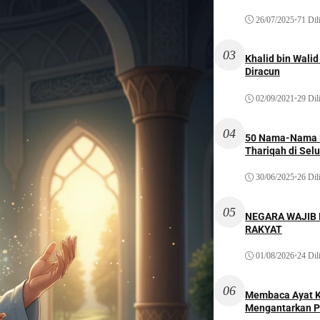
26/07/2025
•
71 Dil
03
Khalid bin Wal
Diracun
02/09/2021
•
29 Dil
04
50 Nama-Nama H
Thariqah di Sel
30/06/2025
•
26 Dil
05
NEGARA WAJIB
RAKYAT
01/08/2026
•
24 Dil
06
Membaca Ayat Ku
Mengantarkan P