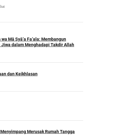
ihat
h wa Mā Syā’a Fa’ala: Membangun
 Jiwa dalam Menghadapi Takdir Allah
an dan Keikhlasan
 Menyimpang Merusak Rumah Tangga