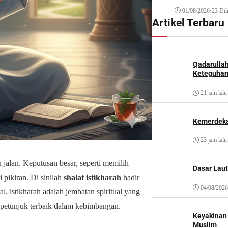
01/08/2026
•
23 Dil
Artikel Terbaru
Qadarulla
Keteguhan
21 jam lalu
Kemerdeka
23 jam lalu
jalan. Keputusan besar, seperti memilih
Dasar Laut
pikiran. Di sinilah
shalat istikharah
hadir
04/08/2026
l, istikharah adalah jembatan spiritual yang
etunjuk terbaik dalam kebimbangan.
Keyakinan
Muslim