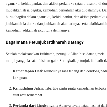
agamaku, kehidupanku, dan akibat perkaraku (atau urusanku di duni
mudahkanlah ia bagiku, kemudian berkahilah aku di dalamnya. Da
buruk bagiku dalam agamaku, kehidupanku, dan akibat perkaraku (
jauhkanlah ia dariku dan jauhkanlah aku darinya, serta takdirkanla
kemudian jadikanlah aku ridha dengannya.”
Bagaimana Petunjuk Istikharah Datang?
Setelah melaksanakan istikharah, petunjuk Allah bisa datang melalu
mimpi yang jelas atau bisikan gaib. Seringkali, petunjuk itu hadir 
Kemantapan Hati:
Munculnya rasa tenang dan condong pada 
keraguan.
Kemudahan Jalan:
Tiba-tiba pintu-pintu kemudahan terbuka u
sulit atau terhambat.
Pertanda dari Lingkungan:
Adanya isyarat atau nasihat dari