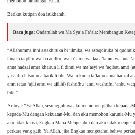
memohon bimbingan Allah.
Berikut kutipan doa istikharah:
Baca juga:
Qadarullah wa Mā Syā’a Fa’ala: Membangun Keteg
“Allahumma inni astakhiruka bi ‘ilmika, wa astaqdiruka bi qudratik
innaka taqdiru wa laa aqdiru, wa ta’lamu wa laa a’lamu, wa anta 
anna hadzal amra khairun li fi dinni wa ma’asyi wa ‘aqibati amri (ata
yassirhu li tsumma barik li fihi. Wa in kunta ta’lamu anna hadzal am
amri (atau ‘ajili amri wa ajilihi) fashrifhu ‘anni washrifni ‘anhu wa
bihi.”
Artinya: “Ya Allah, sesungguhnya aku memohon pilihan kepada
kepada-Mu dengan kekuatan-Mu, dan aku memohon karunia-Mu 
aku tidak kuasa, Engkau Maha Mengetahui dan aku tidak menget
perkara yang gaib. Ya Allah, jika Engkau mengetahui bahwa perkar