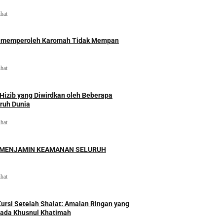
ihat
id memperoleh Karomah Tidak Mempan
ihat
izib yang Diwirdkan oleh Beberapa
uruh Dunia
ihat
 MENJAMIN KEAMANAN SELURUH
ihat
rsi Setelah Shalat: Amalan Ringan yang
ada Khusnul Khatimah