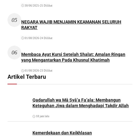
30/06/2025
•
25 Dilihat
05
NEGARA WAJIB MENJAMIN KEAMANAN SELURUH
RAKYAT
01/08/2026
•
24 Dilihat
06
Membaca Ayat Kursi Setelah Shalat: Amalan Ringan
yang Mengantarkan Pada Khusnul Khatimah
01/08/2026
•
23 Dilihat
Artikel Terbaru
Qadarullah wa Mā Syā’a Fa’ala: Membangun
Keteguhan Jiwa dalam Menghadapi Takdir Allah
18 jam lalu
Kemerdekaan dan Keikhlasan