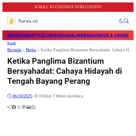
SCROLL TO CONTINUE WITH CONTENT
BERANDA
BERITA
SEJARAH
DOA
KALAM
IBADAH
MODE & GAYA
KHAZ
Kisah
Beranda
»
Berita
»
Ketika Panglima Bizantium Bersyahadat: Cahaya Hida
Ketika Panglima Bizantium
Bersyahadat: Cahaya Hidayah di
Tengah Bayang Perang
06/10/2025
•
30
Dilihat
•
3 Menit membaca
Facebook
Twitter
Pinterest
Mail
WhatsApp