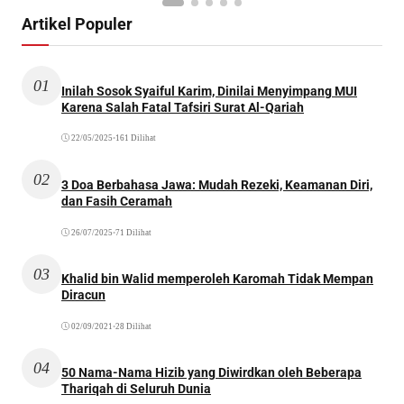
Artikel Populer
01
Inilah Sosok Syaiful Karim, Dinilai Menyimpang MUI
Karena Salah Fatal Tafsiri Surat Al-Qariah
22/05/2025
•
161 Dilihat
02
3 Doa Berbahasa Jawa: Mudah Rezeki, Keamanan Diri,
dan Fasih Ceramah
26/07/2025
•
71 Dilihat
03
Khalid bin Walid memperoleh Karomah Tidak Mempan
Diracun
02/09/2021
•
28 Dilihat
04
50 Nama-Nama Hizib yang Diwirdkan oleh Beberapa
Thariqah di Seluruh Dunia