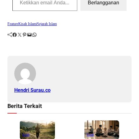
Berlangganan
Feature
Kisah Islami
Sejarah Islam
Facebook
Twitter
Pinterest
Mail
WhatsApp
Hendri Surau.co
Berita Terkait
Kisah
Kisah