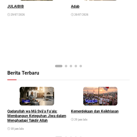
JULAIBIB
Adab
F
B
29/07/2026
20/07/2026
Berita Terbaru
Ibadah
Khazanah
Qadarullah wa Mā Syā’a Fa’ala:
Kemerdekaan dan Keikhlasan
D
Membangun Keteguhan Jiwa dalam
20 jam lalu
Menghadapi Takdir Allah
18 jam lalu