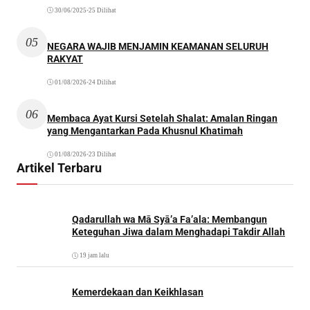
30/06/2025
•
25 Dilihat
05
NEGARA WAJIB MENJAMIN KEAMANAN SELURUH
RAKYAT
01/08/2026
•
24 Dilihat
06
Membaca Ayat Kursi Setelah Shalat: Amalan Ringan
yang Mengantarkan Pada Khusnul Khatimah
01/08/2026
•
23 Dilihat
Artikel Terbaru
Qadarullah wa Mā Syā’a Fa’ala: Membangun
Keteguhan Jiwa dalam Menghadapi Takdir Allah
19 jam lalu
Kemerdekaan dan Keikhlasan