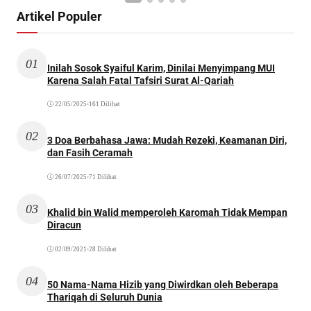
Artikel Populer
01
Inilah Sosok Syaiful Karim, Dinilai Menyimpang MUI
Karena Salah Fatal Tafsiri Surat Al-Qariah
22/05/2025
•
161 Dilihat
02
3 Doa Berbahasa Jawa: Mudah Rezeki, Keamanan Diri,
dan Fasih Ceramah
26/07/2025
•
71 Dilihat
03
Khalid bin Walid memperoleh Karomah Tidak Mempan
Diracun
02/09/2021
•
28 Dilihat
04
50 Nama-Nama Hizib yang Diwirdkan oleh Beberapa
Thariqah di Seluruh Dunia