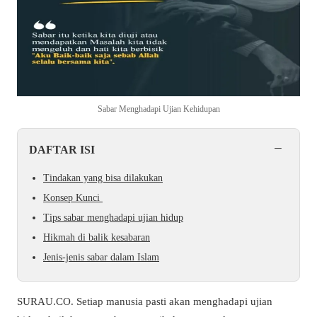
Sabar Menghadapi Ujian Kehidupan
−
DAFTAR ISI
Tindakan yang bisa dilakukan
Konsep Kunci
Tips sabar menghadapi ujian hidup
Hikmah di balik kesabaran
Jenis-jenis sabar dalam Islam
SURAU.CO. Setiap manusia pasti akan menghadapi ujian