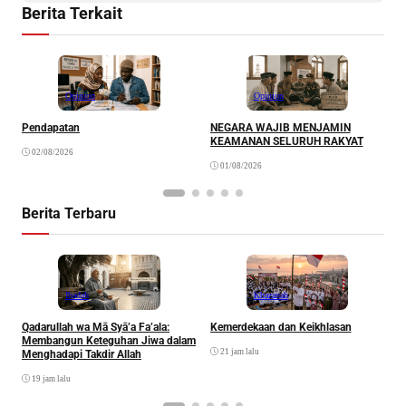
Berita Terkait
Opinion
Opinion
Pendapatan
NEGARA WAJIB MENJAMIN
M
KEAMANAN SELURUH RAKYAT
02/08/2026
01/08/2026
Berita Terbaru
Ibadah
Khazanah
Qadarullah wa Mā Syā’a Fa’ala:
Kemerdekaan dan Keikhlasan
D
Membangun Keteguhan Jiwa dalam
21 jam lalu
Menghadapi Takdir Allah
19 jam lalu