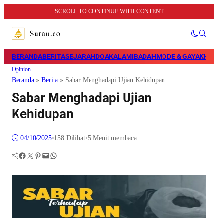
SCROLL TO CONTINUE WITH CONTENT
BERANDA
BERITA
SEJARAH
DOA
KALAM
IBADAH
MODE & GAYA
KHAZ
Opinion
Beranda
»
Berita
»
Sabar Menghadapi Ujian Kehidupan
Sabar Menghadapi Ujian
Kehidupan
04/10/2025
•
158
Dilihat
•
5 Menit membaca
Facebook
Twitter
Pinterest
Mail
WhatsApp