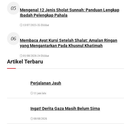
05
Mengenal 12 Jenis Sholat Sunnah: Panduan Lengkap
Ibadah Pelengkap Pahala
13/07/2025
•
35 Dilihat
06
Membaca Ayat Kursi Setelah Shalat: Amalan Ringan
yang Mengantarkan Pada Khusnul Khatimah
01/08/2026
•
24 Dilihat
Artikel Terbaru
Perjalanan Jauh
11 jam lalu
Ingat! Derita Gaza Masih Belum Sirna
08/08/2026