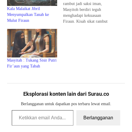
rambut jadi saksi iman,
Kala Malaikat Jibril
Masyitoh berdiri teguh
Menyumpalkan Tanah ke
menghadapi kekuasaan
Mulut Firaun
Firaun. Kisah sikat rambut
yang menjadi saksi iman itu
berawal dari kejadian
sederhana. Saat menyisir
rambut putri Firaun, sisirnya
terjatuh. Ia spontan menyebut
nama Allah, bukan nama
Masyitah : Tukang Sisir Putri
Firaun yang mengaku sebagai
Fir’aun yang Tabah
tuhan. Ucapan itu
mengguncang istana megah
dan menguji…
Eksplorasi konten lain dari Surau.co
Berlangganan untuk dapatkan pos terbaru lewat email.
Ketikkan email Anda...
Berlangganan