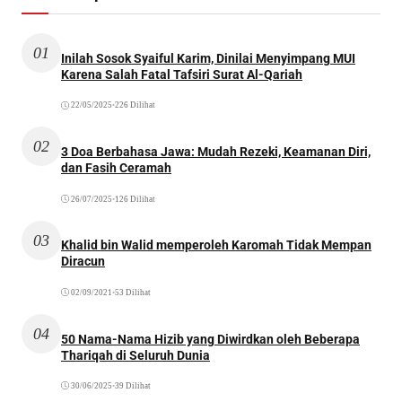
01
Inilah Sosok Syaiful Karim, Dinilai Menyimpang MUI
Karena Salah Fatal Tafsiri Surat Al-Qariah
22/05/2025
•
226 Dilihat
02
3 Doa Berbahasa Jawa: Mudah Rezeki, Keamanan Diri,
dan Fasih Ceramah
26/07/2025
•
126 Dilihat
03
Khalid bin Walid memperoleh Karomah Tidak Mempan
Diracun
02/09/2021
•
53 Dilihat
04
50 Nama-Nama Hizib yang Diwirdkan oleh Beberapa
Thariqah di Seluruh Dunia
30/06/2025
•
39 Dilihat