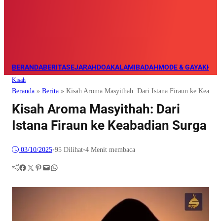
BERANDA
BERITA
SEJARAH
DOA
KALAM
IBADAH
MODE & GAYA
KHAZ
Kisah
Beranda
»
Berita
»
Kisah Aroma Masyithah: Dari Istana Firaun ke Keabad
Kisah Aroma Masyithah: Dari
Istana Firaun ke Keabadian Surga
03/10/2025
•
95
Dilihat
•
4 Menit membaca
Facebook
Twitter
Pinterest
Mail
WhatsApp