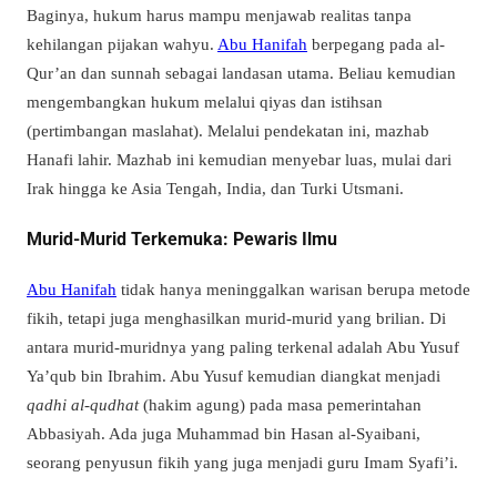
Baginya, hukum harus mampu menjawab realitas tanpa
kehilangan pijakan wahyu.
Abu Hanifah
berpegang pada al-
Qur’an dan sunnah sebagai landasan utama. Beliau kemudian
mengembangkan hukum melalui qiyas dan istihsan
(pertimbangan maslahat). Melalui pendekatan ini, mazhab
Hanafi lahir. Mazhab ini kemudian menyebar luas, mulai dari
Irak hingga ke Asia Tengah, India, dan Turki Utsmani.
Murid-Murid Terkemuka: Pewaris Ilmu
Abu Hanifah
tidak hanya meninggalkan warisan berupa metode
fikih, tetapi juga menghasilkan murid-murid yang brilian. Di
antara murid-muridnya yang paling terkenal adalah Abu Yusuf
Ya’qub bin Ibrahim. Abu Yusuf kemudian diangkat menjadi
qadhi al-qudhat
(hakim agung) pada masa pemerintahan
Abbasiyah. Ada juga Muhammad bin Hasan al-Syaibani,
seorang penyusun fikih yang juga menjadi guru Imam Syafi’i.