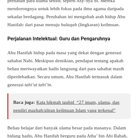
perhatian para ulama senior, seperti Asy-Sya’bi. Mereka
mendorongnya untuk lebih fokus pada ilmu agama daripada
sekadar berdagang. Perubahan ini mengubah arah hidup Abu
Hanifah: dari pasar menuju
halaqah
(lingkaran) keilmuan.
Perjalanan Intelektual: Guru dan Pengaruhnya
Abu Hanifah hidup pada masa yang dekat dengan generasi
sahabat Nabi. Meskipun demikian, pendapat tentang apakah
beliau meriwayatkan hadis langsung dari para sahabat masih
diperdebatkan. Secara umum, Abu Hanifah termasuk dalam
generasi
tabi’ut tabi’in.
Baca juga:
Kata hikmah tauhid “27 imam, ulama, dan
pendiri mazhab/aliran keilmuan Islam yang terkenal”
Beliau belajar dari banyak ulama besar pada masanya. Dalam
bidang hadis, Abu Hanifah berguru pada Atha’ bin Abi Rabah,