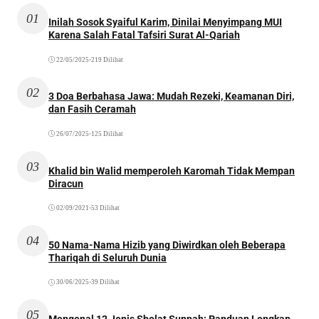
01
Inilah Sosok Syaiful Karim, Dinilai Menyimpang MUI
Karena Salah Fatal Tafsiri Surat Al-Qariah
22/05/2025
•
219 Dilihat
02
3 Doa Berbahasa Jawa: Mudah Rezeki, Keamanan Diri,
dan Fasih Ceramah
26/07/2025
•
125 Dilihat
03
Khalid bin Walid memperoleh Karomah Tidak Mempan
Diracun
02/09/2021
•
53 Dilihat
04
50 Nama-Nama Hizib yang Diwirdkan oleh Beberapa
Thariqah di Seluruh Dunia
30/06/2025
•
39 Dilihat
05