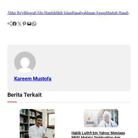
Ahlur Ra'yi
Biografi Abu Hanifah
fikih Islam
Hanafiyah
Imam Agung
Mazhab Hanafi
Facebook
Twitter
Pinterest
Mail
WhatsApp
Kareem Mustofa
Berita Terkait
Sosok
Habib Luthfi bin Yahya: Menjaga
NKRI Melalui Spiritualitas dan