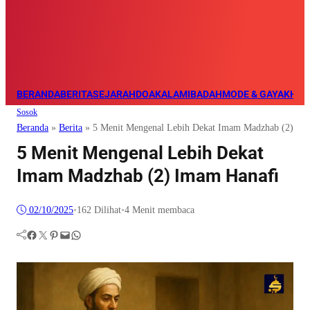
BERANDA
BERITA
SEJARAH
DOA
KALAM
IBADAH
MODE & GAYA
KHAZ
Sosok
Beranda
»
Berita
»
5 Menit Mengenal Lebih Dekat Imam Madzhab (2) Im
5 Menit Mengenal Lebih Dekat
Imam Madzhab (2) Imam Hanafi
02/10/2025
•
162
Dilihat
•
4 Menit membaca
Facebook
Twitter
Pinterest
Mail
WhatsApp