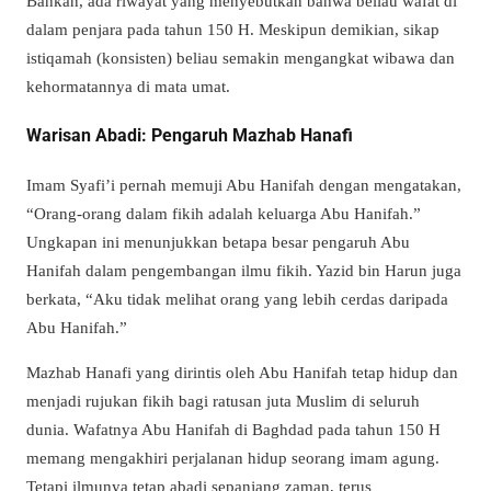
Bahkan, ada riwayat yang menyebutkan bahwa beliau wafat di
dalam penjara pada tahun 150 H. Meskipun demikian, sikap
istiqamah (konsisten) beliau semakin mengangkat wibawa dan
kehormatannya di mata umat.
Warisan Abadi: Pengaruh Mazhab Hanafi
Imam Syafi’i pernah memuji Abu Hanifah dengan mengatakan,
“Orang-orang dalam fikih adalah keluarga Abu Hanifah.”
Ungkapan ini menunjukkan betapa besar pengaruh Abu
Hanifah dalam pengembangan ilmu fikih. Yazid bin Harun juga
berkata, “Aku tidak melihat orang yang lebih cerdas daripada
Abu Hanifah.”
Mazhab Hanafi yang dirintis oleh Abu Hanifah tetap hidup dan
menjadi rujukan fikih bagi ratusan juta Muslim di seluruh
dunia. Wafatnya Abu Hanifah di Baghdad pada tahun 150 H
memang mengakhiri perjalanan hidup seorang imam agung.
Tetapi ilmunya tetap abadi sepanjang zaman, terus