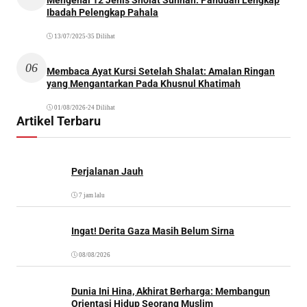
Mengenal 12 Jenis Sholat Sunnah: Panduan Lengkap
Ibadah Pelengkap Pahala
13/07/2025
•
35 Dilihat
06
Membaca Ayat Kursi Setelah Shalat: Amalan Ringan
yang Mengantarkan Pada Khusnul Khatimah
01/08/2026
•
24 Dilihat
Artikel Terbaru
Perjalanan Jauh
7 jam lalu
Ingat! Derita Gaza Masih Belum Sirna
08/08/2026
Dunia Ini Hina, Akhirat Berharga: Membangun
Orientasi Hidup Seorang Muslim