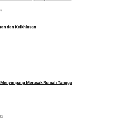
lu
an dan Keikhlasan
 Menyimpang Merusak Rumah Tangga
an