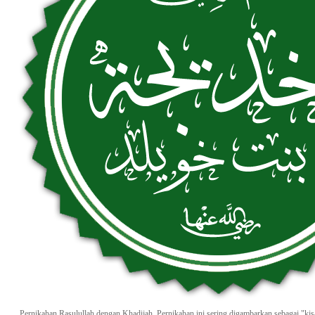
Pernikahan Rasulullah dengan Khadijah. Pernikahan ini sering digambarkan sebagai "kis