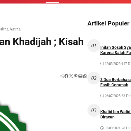
Artikel Populer
Paling Agung
an Khadijah ; Kisah
01
Inilah Sosok Sya
Karena Salah Fat
22/05/2025
•
147 Di
Facebook
Twitter
Pinterest
Mail
WhatsApp
02
3 Doa Berbahasa
Fasih Ceramah
26/07/2025
•
63 Dil
03
Khalid bin Wal
Diracun
02/09/2021
•
28 Dil