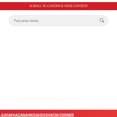
SCROLL TO CONTINUE WITH CONTENT
 GAYA
KHAZANAH
KISAH
SOSOK
CM CORNER