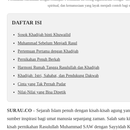
spiritual, dan kemanusiaan yang layak menjadi contoh bagi 
DAFTAR ISI
Sosok Khadijah binti Khuwailid
Muhammad Sebelum Menjadi Rasul
Pertemuan Pertama dengan Khadijah
Pernikahan Penuh Berkah
Harmoni Rumah Tangga Rasulullah dan Khadijah
Khadijah: Istri, Sahabat, dan Pendukung Dakwah
Cinta yang Tak Pernah Pudar
Nilai-Nilai yang Bisa Dipetik
SURAU.CO
– Sejarah Islam penuh dengan kisah-kisah agung yang
sumber inspirasi bagi umat manusia sepanjang zaman. Salah satu k
kisah pernikahan Rasulullah Muhammad SAW dengan Sayyidah Kh