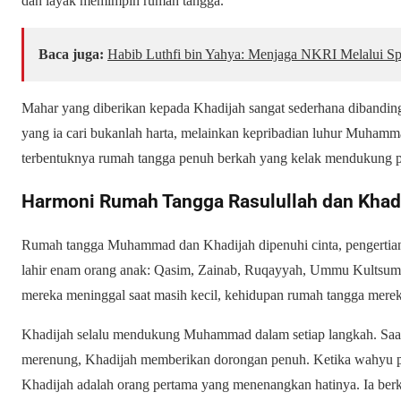
dan layak memimpin rumah tangga.
Baca juga:
Habib Luthfi bin Yahya: Menjaga NKRI Melalui Spi
Mahar yang diberikan kepada Khadijah sangat sederhana dibandi
yang ia cari bukanlah harta, melainkan kepribadian luhur Muhamma
terbentuknya rumah tangga penuh berkah yang kelak mendukung pe
Harmoni Rumah Tangga Rasulullah dan Khad
Rumah tangga Muhammad dan Khadijah dipenuhi cinta, pengertian,
lahir enam orang anak: Qasim, Zainab, Ruqayyah, Ummu Kultsum,
mereka meninggal saat masih kecil, kehidupan rumah tangga merek
Khadijah selalu mendukung Muhammad dalam setiap langkah. Sa
merenung, Khadijah memberikan dorongan penuh. Ketika wahyu 
Khadijah adalah orang pertama yang menenangkan hatinya. Ia ber