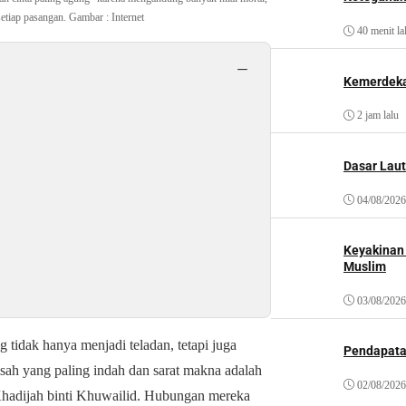
setiap pasangan. Gambar : Internet
40 menit la
−
Kemerdeka
2 jam lalu
Dasar Laut
04/08/2026
Keyakinan
Muslim
03/08/2026
 tidak hanya menjadi teladan, tetapi juga
Pendapat
isah yang paling indah dan sarat makna adalah
02/08/2026
adijah binti Khuwailid. Hubungan mereka