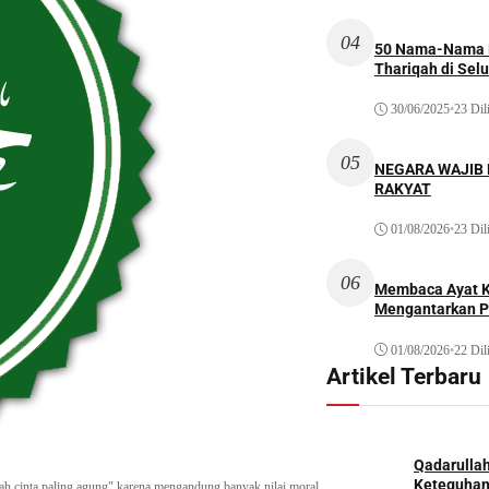
04
50 Nama-Nama H
Thariqah di Sel
30/06/2025
•
23 Dil
05
NEGARA WAJIB
RAKYAT
01/08/2026
•
23 Dil
06
Membaca Ayat Ku
Mengantarkan P
01/08/2026
•
22 Dil
Artikel Terbaru
Qadarulla
Keteguhan
ah cinta paling agung" karena mengandung banyak nilai moral,