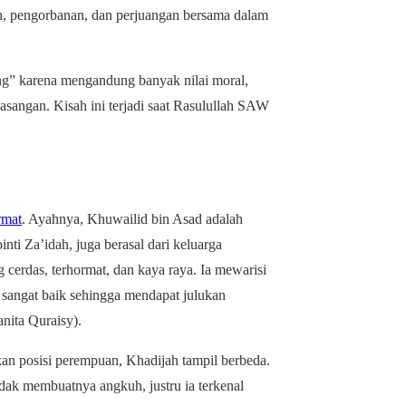
aan, pengorbanan, dan perjuangan bersama dalam
ung” karena mengandung banyak nilai moral,
pasangan. Kisah ini terjadi saat Rasulullah SAW
rmat
. Ayahnya, Khuwailid bin Asad adalah
ti Za’idah, juga berasal dari keluarga
 cerdas, terhormat, dan kaya raya. Ia mewarisi
angat baik sehingga mendapat julukan
ita Quraisy).
an posisi perempuan, Khadijah tampil berbeda.
tidak membuatnya angkuh, justru ia terkenal