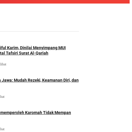
iful Karim, Dinilai Menyimpang MUI
al Tafsiri Surat Al-Qariah
lihat
 Jawa: Mudah Rezeki, Keamanan Diri, dan
ihat
id memperoleh Karomah Tidak Mempan
ihat