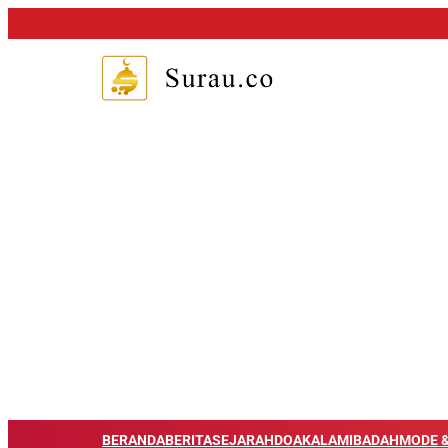
BERANDA
BERITA
SEJARAH
DOA
KALAM
IBADAH
MODE &