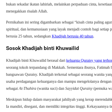
bukan sekadar ikatan lahiriah, melainkan perpaduan cinta, keseti
menegakkan risalah Allah.
Pernikahan ini sering digambarkan sebagai “kisah cinta paling ag
spiritual, dan kemanusiaan yang layak menjadi contoh bagi setiap 
berusia 25 tahun, sedangkan
Khadijah berusia 40 tahun
.
Sosok Khadijah binti Khuwailid
Khadijah binti Khuwailid berasal dari
keluarga Quraisy yang terho
seorang tokoh terpandang di Makkah. Sementara ibunya, Fatimah bin
bangsawan Quraisy. Khadijah terkenal sebagai seorang wanita yang
usaha perdagangan keluarganya dan mampu mengelolanya dengan s
sebagai
At-Thahira
(wanita suci) dan
Sayyidat Quraisy
(pemuka wan
Meskipun hidup dalam masyarakat jahiliyah yang kerap merendahk
Ia mandiri, disegani, dan memiliki integritas tinggi. Kekayaannya 