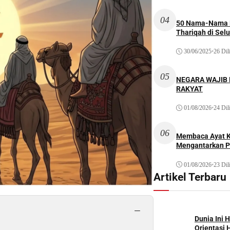
04
50 Nama-Nama H
Thariqah di Sel
30/06/2025
•
26 Dil
05
NEGARA WAJIB
RAKYAT
01/08/2026
•
24 Dil
06
Membaca Ayat Ku
Mengantarkan P
01/08/2026
•
23 Dil
Artikel Terbaru
−
Dunia Ini 
Orientasi 