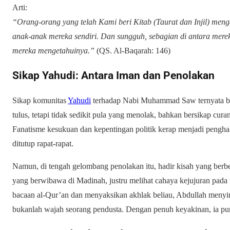
Arti:
“Orang-orang yang telah Kami beri Kitab (Taurat dan Injil) me
anak-anak mereka sendiri. Dan sungguh, sebagian di antara mer
mereka mengetahuinya.”
(QS. Al-Baqarah: 146)
Sikap Yahudi: Antara Iman dan Penolakan
Sikap komunitas
Yahudi
terhadap Nabi Muhammad Saw ternyata b
tulus, tetapi tidak sedikit pula yang menolak, bahkan bersikap cura
Fanatisme kesukuan dan kepentingan politik kerap menjadi pengha
ditutup rapat-rapat.
Namun, di tengah gelombang penolakan itu, hadir kisah yang berb
yang berwibawa di Madinah, justru melihat cahaya kejujuran pada
bacaan al-Qur’an dan menyaksikan akhlak beliau, Abdullah meny
bukanlah wajah seorang pendusta. Dengan penuh keyakinan, ia pu