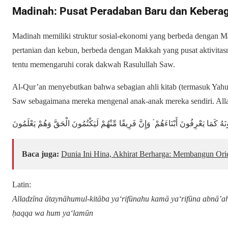
Madinah: Pusat Peradaban Baru dan Keber
Madinah memiliki struktur sosial-ekonomi yang berbeda dengan 
pertanian dan kebun, berbeda dengan Makkah yang pusat aktivitas
tentu memengaruhi corak dakwah Rasulullah Saw.
Al-Qur’an menyebutkan bahwa sebagian ahli kitab (termasuk Ya
Saw sebagaimana mereka mengenal anak-anak mereka sendiri. Alla
ونَهُ كَمَا يَعْرِفُونَ أَبْنَاءَهُمْ ۘ وَإِنَّ فَرِيقًا مِّنْهُمْ لَيَكْتُمُونَ الْحَقَّ وَهُمْ يَعْلَمُونَ
Baca juga:
Dunia Ini Hina, Akhirat Berharga: Membangun Ori
Latin:
Alladzīna ātaynāhumul-kitāba ya‘rifūnahu kamā ya‘rifūna abnā’
ḥaqqa wa hum ya‘lamūn