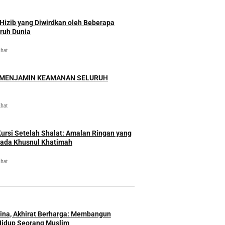
izib yang Diwirdkan oleh Beberapa
uruh Dunia
ihat
 MENJAMIN KEAMANAN SELURUH
ihat
rsi Setelah Shalat: Amalan Ringan yang
ada Khusnul Khatimah
ihat
Hina, Akhirat Berharga: Membangun
Hidup Seorang Muslim