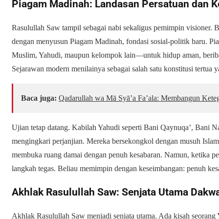
Piagam Madinah: Landasan Persatuan dan K
Rasulullah Saw tampil sebagai nabi sekaligus pemimpin visioner. 
dengan menyusun Piagam Madinah, fondasi sosial-politik baru. P
Muslim, Yahudi, maupun kelompok lain—untuk hidup aman, beribad
Sejarawan modern menilainya sebagai salah satu konstitusi tertua 
Baca juga:
Qadarullah wa Mā Syā’a Fa’ala: Membangun Keteg
Ujian tetap datang. Kabilah Yahudi seperti Bani Qaynuqa’, Bani N
mengingkari perjanjian. Mereka bersekongkol dengan musuh Islam
membuka ruang damai dengan penuh kesabaran. Namun, ketika pen
langkah tegas. Beliau memimpin dengan keseimbangan: penuh kesab
Akhlak Rasulullah Saw: Senjata Utama Dakw
Akhlak Rasulullah Saw menjadi senjata utama. Ada kisah seorang 