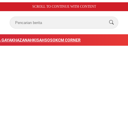
SCROLL TO CONTINUE WITH CONTENT
 GAYA
KHAZANAH
KISAH
SOSOK
CM CORNER