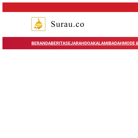
BERANDA
BERITA
SEJARAH
DOA
KALAM
IBADAH
MODE &