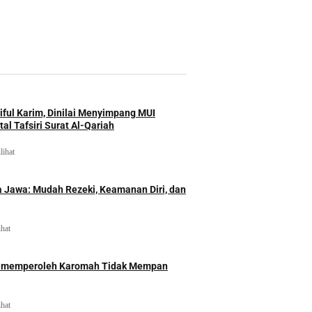
iful Karim, Dinilai Menyimpang MUI
al Tafsiri Surat Al-Qariah
lihat
 Jawa: Mudah Rezeki, Keamanan Diri, dan
ihat
id memperoleh Karomah Tidak Mempan
ihat