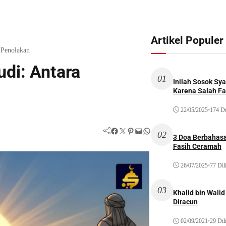
Artikel Populer
 Penolakan
udi: Antara
01
Inilah Sosok Sya
Karena Salah Fat
22/05/2025
•
174 Di
Facebook
Twitter
Pinterest
Mail
WhatsApp
02
3 Doa Berbahasa
Fasih Ceramah
26/07/2025
•
77 Dil
03
Khalid bin Wal
Diracun
02/09/2021
•
29 Dil