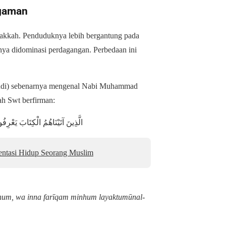
agaman
Makkah. Penduduknya lebih bergantung pada
nya didominasi perdagangan. Perbedaan ini
hudi) sebenarnya mengenal Nabi Muhammad
h Swt berfirman:
الَّذِينَ آتَيْنَاهُمُ الْكِتَابَ يَعْرِفُ
entasi Hidup Seorang Muslim
ahum, wa inna farīqam minhum layaktumūnal-