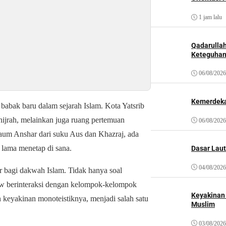
1 jam lalu
Qadarulla
Keteguhan
06/08/2026
Kemerdeka
abak baru dalam sejarah Islam. Kota Yatsrib
hijrah, melainkan juga ruang pertemuan
06/08/2026
kaum Anshar dari suku Aus dan Khazraj, ada
lama menetap di sana.
Dasar Laut
04/08/2026
ar bagi dakwah Islam. Tidak hanya soal
aw berinteraksi dengan kelompok-kelompok
Keyakinan
 keyakinan monoteistiknya, menjadi salah satu
Muslim
03/08/2026