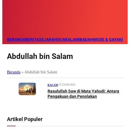
BERANDA
BERITA
SEJARAH
DOA
KALAM
IBADAH
MODE & GAYA
KHAZ
Abdullah bin Salam
Beranda
»
Abdullah bin Salam
•
22/09/2025
KALAM
Rasulullah Saw di Mata Yahudi: Antara
Pengakuan dan Penolakan
Artikel Populer