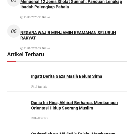
Mengenal 12 Jenis Sholat Sunnah: Panduan Lengkap
Ibadah Pelengkap Pahala
13/07/2025
•
30 Dilihat
06
NEGARA WAJIB MENJAMIN KEAMANAN SELURUH
RAKYAT
01/08/2026
•
24 Dilihat
Artikel Terbaru
Ingat! Derita Gaza Masih Belum Sirna
17 jam lalu
Dunia Ini Hina, Akhirat Berharga: Membangun
Orientasi Hidup Seorang Muslim
07/08/2026
Qadarullah wa Mā Syā’a Fa’ala: Membangun