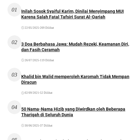
01
Inilah Sosok Syaiful Karim, Dinilai Menyimpang MUI
Karena Salah Fatal Tafsiri Surat Al-Qariah
22/05/2025
•
209 Dilihat
02
3 Doa Berbahasa Jawa: Mudah Rezeki, Keamanan Diri,
dan Fasih Ceramah
26/07/2025
•
119 Dilihat
03
Khalid bin Walid memperoleh Karomah Tidak Mempan
Diracun
02/09/2021
•
52 Dilihat
04
50 Nama-Nama Hizib yang Diwirdkan oleh Beberapa
Thariqah di Seluruh Dunia
30/06/2025
•
37 Dilihat
05