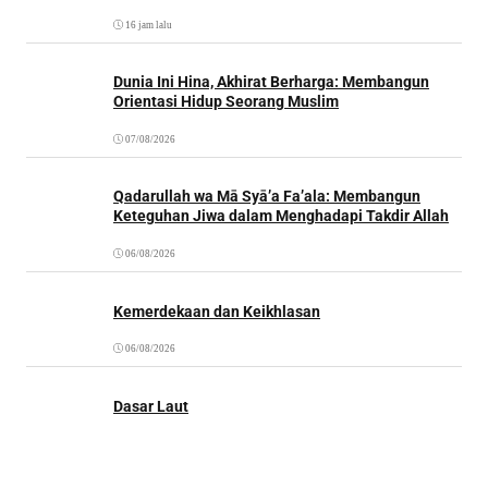
16 jam lalu
Dunia Ini Hina, Akhirat Berharga: Membangun
Orientasi Hidup Seorang Muslim
07/08/2026
Qadarullah wa Mā Syā’a Fa’ala: Membangun
Keteguhan Jiwa dalam Menghadapi Takdir Allah
06/08/2026
Kemerdekaan dan Keikhlasan
06/08/2026
Dasar Laut
04/08/2026