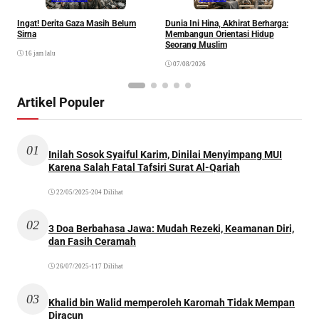
Ingat! Derita Gaza Masih Belum
Dunia Ini Hina, Akhirat Berharga:
Q
Sirna
Membangun Orientasi Hidup
M
Seorang Muslim
M
16 jam lalu
07/08/2026
Artikel Populer
01
Inilah Sosok Syaiful Karim, Dinilai Menyimpang MUI
Karena Salah Fatal Tafsiri Surat Al-Qariah
22/05/2025
•
204 Dilihat
02
3 Doa Berbahasa Jawa: Mudah Rezeki, Keamanan Diri,
dan Fasih Ceramah
26/07/2025
•
117 Dilihat
03
Khalid bin Walid memperoleh Karomah Tidak Mempan
Diracun