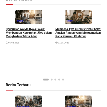
Ibadah
Ibadah
Qadarullah wa Mā Syā’a Fa’ala:
Membaca Ayat Kursi Setelah Shalat:
T
Membangun Keteguhan Jiwa dalam
Amalan Ringan yang Mengantarkan
J
Menghadapi Takdir Allah
Pada Khusnul Khatimah
(
A
06/08/2026
01/08/2026
P
Berita Terbaru
Internasional
Khazanah