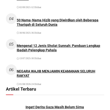
02/09/2021
•
52 Dilihat
04
50 Nama-Nama Hizib yang Diwirdkan oleh Beberapa
Thariqah di Seluruh Dunia
30/06/2025
•
36 Dilihat
05
Mengenal 12 Jenis Sholat Sunnah: Panduan Lengkap
Ibadah Pelengkap Pahala
13/07/2025
•
30 Dilihat
06
NEGARA WAJIB MENJAMIN KEAMANAN SELURUH
RAKYAT
01/08/2026
•
24 Dilihat
Artikel Terbaru
Ingat! Derita Gaza Masih Belum Sirna