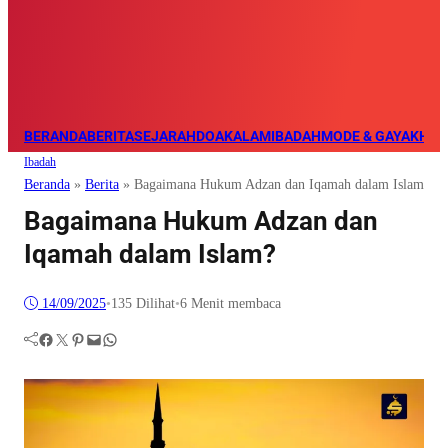
BERANDA
BERITA
SEJARAH
DOA
KALAM
IBADAH
MODE & GAYA
KHAZ
Ibadah
Beranda
»
Berita
»
Bagaimana Hukum Adzan dan Iqamah dalam Islam?
Bagaimana Hukum Adzan dan
Iqamah dalam Islam?
14/09/2025
•
135
Dilihat
•
6 Menit membaca
Facebook
Twitter
Pinterest
Mail
WhatsApp