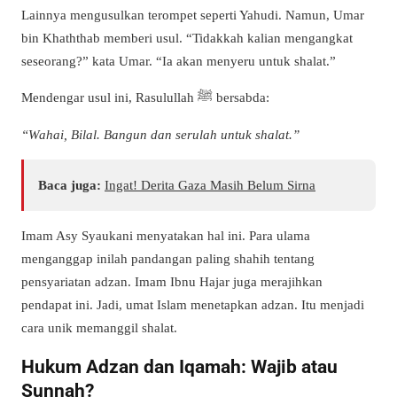
Lainnya mengusulkan terompet seperti Yahudi.
Namun
, Umar
bin Khaththab memberi usul. “Tidakkah kalian mengangkat
seseorang?” kata Umar. “Ia akan menyeru untuk shalat.”
Mendengar usul ini, Rasulullah ﷺ bersabda:
“
Wahai, Bilal. Bangun dan serulah untuk shalat
.”
Baca juga:
Ingat! Derita Gaza Masih Belum Sirna
Imam Asy Syaukani menyatakan hal ini. Para ulama
menganggap inilah pandangan paling shahih tentang
pensyariatan adzan. Imam Ibnu Hajar juga merajihkan
pendapat ini.
Jadi
, umat Islam menetapkan adzan. Itu menjadi
cara unik memanggil shalat.
Hukum Adzan dan Iqamah: Wajib atau
Sunnah?