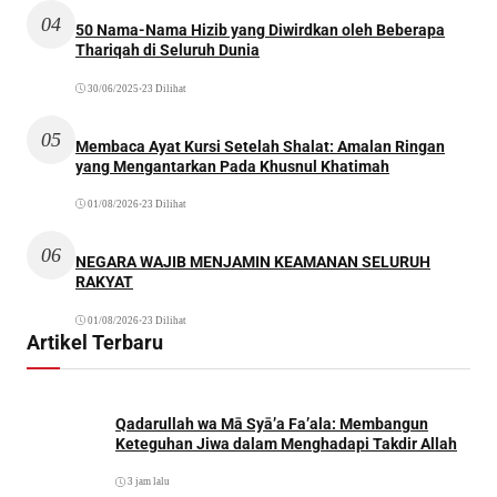
04
50 Nama-Nama Hizib yang Diwirdkan oleh Beberapa
Thariqah di Seluruh Dunia
30/06/2025
•
23 Dilihat
05
Membaca Ayat Kursi Setelah Shalat: Amalan Ringan
yang Mengantarkan Pada Khusnul Khatimah
01/08/2026
•
23 Dilihat
06
NEGARA WAJIB MENJAMIN KEAMANAN SELURUH
RAKYAT
01/08/2026
•
23 Dilihat
Artikel Terbaru
Qadarullah wa Mā Syā’a Fa’ala: Membangun
Keteguhan Jiwa dalam Menghadapi Takdir Allah
3 jam lalu