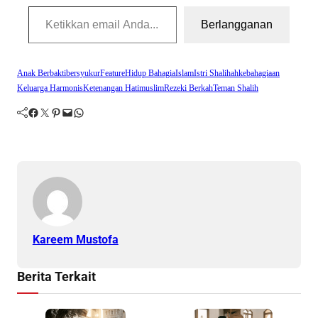
Ketikkan email Anda...
Berlangganan
Anak Berbakti
bersyukur
Feature
Hidup Bahagia
Islam
Istri Shalihah
kebahagiaan
Keluarga Harmonis
Ketenangan Hati
muslim
Rezeki Berkah
Teman Shalih
Facebook
Twitter
Pinterest
Mail
WhatsApp
Kareem Mustofa
Berita Terkait