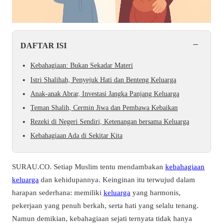
−
DAFTAR ISI
Kebahagiaan: Bukan Sekadar Materi
Istri Shalihah, Penyejuk Hati dan Benteng Keluarga
Anak-anak Abrar, Investasi Jangka Panjang Keluarga
Teman Shalih, Cermin Jiwa dan Pembawa Kebaikan
Rezeki di Negeri Sendiri, Ketenangan bersama Keluarga
Kebahagiaan Ada di Sekitar Kita
SURAU.CO. Setiap Muslim tentu mendambakan
kebahagiaan
keluarga
dan kehidupannya. Keinginan itu terwujud dalam
harapan sederhana: memiliki
keluarga
yang harmonis,
pekerjaan yang penuh berkah, serta hati yang selalu tenang.
Namun demikian, kebahagiaan sejati ternyata tidak hanya