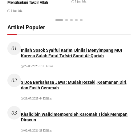
5 jam lalu
Menghadapi Takdir Allah
3 jam lalu
Artikel Populer
01
Inilah Sosok Syaiful Karim, Dinilai Menyimpang MUI
Karena Salah Fatal Tafsiri Surat Al-Qariah
22/05/2025
•
151 Dilihat
02
3 Doa Berbahasa Jawa: Mudah Rezeki, Keamanan Diri,
dan Fasih Ceramah
26/07/2025
•
64 Dilihat
03
Khalid bin Walid memperoleh Karomah Tidak Mempan
Diracun
02/09/2021
•
28 Dilihat