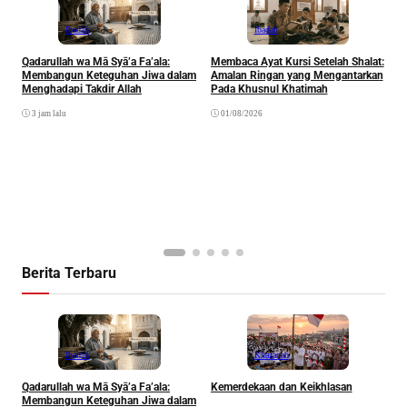
Ibadah
Ibadah
Qadarullah wa Mā Syā’a Fa’ala:
Membaca Ayat Kursi Setelah Shalat:
T
Membangun Keteguhan Jiwa dalam
Amalan Ringan yang Mengantarkan
J
Menghadapi Takdir Allah
Pada Khusnul Khatimah
(
A
3 jam lalu
01/08/2026
P
Berita Terbaru
Ibadah
Khazanah
Qadarullah wa Mā Syā’a Fa’ala:
Kemerdekaan dan Keikhlasan
D
Membangun Keteguhan Jiwa dalam