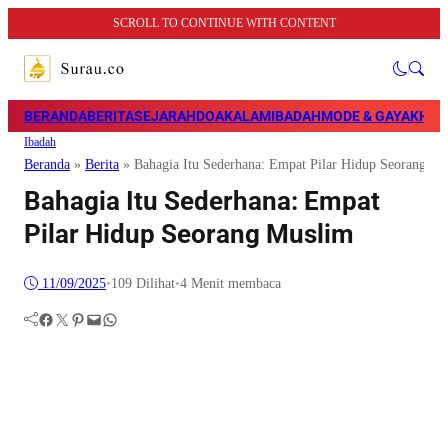
SCROLL TO CONTINUE WITH CONTENT
BERANDA
BERITA
SEJARAH
DOA
KALAM
IBADAH
MODE & GAYA
KHAZ
Ibadah
Beranda
»
Berita
»
Bahagia Itu Sederhana: Empat Pilar Hidup Seorang M
Bahagia Itu Sederhana: Empat
Pilar Hidup Seorang Muslim
11/09/2025
•
109
Dilihat
•
4 Menit membaca
Facebook
Twitter
Pinterest
Mail
WhatsApp