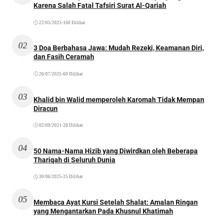
Karena Salah Fatal Tafsiri Surat Al-Qariah
22/05/2025
•
160 Dilihat
02
3 Doa Berbahasa Jawa: Mudah Rezeki, Keamanan Diri,
dan Fasih Ceramah
26/07/2025
•
69 Dilihat
03
Khalid bin Walid memperoleh Karomah Tidak Mempan
Diracun
02/09/2021
•
28 Dilihat
04
50 Nama-Nama Hizib yang Diwirdkan oleh Beberapa
Thariqah di Seluruh Dunia
30/06/2025
•
25 Dilihat
05
Membaca Ayat Kursi Setelah Shalat: Amalan Ringan
yang Mengantarkan Pada Khusnul Khatimah