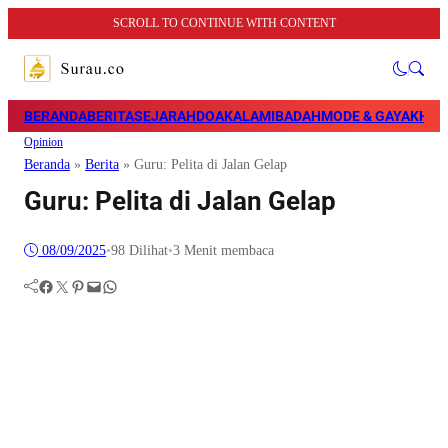
SCROLL TO CONTINUE WITH CONTENT
BERANDA
BERITA
SEJARAH
DOA
KALAM
IBADAH
MODE & GAYA
KHAZ
Opinion
Beranda
»
Berita
»
Guru: Pelita di Jalan Gelap
Guru: Pelita di Jalan Gelap
08/09/2025
•
98
Dilihat
•
3 Menit membaca
Facebook
Twitter
Pinterest
Mail
WhatsApp