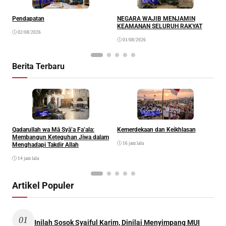
Opinion
Opinion
Pendapatan
NEGARA WAJIB MENJAMIN
M
KEAMANAN SELURUH RAKYAT
02/08/2026
01/08/2026
Berita Terbaru
Ibadah
Khazanah
Qadarullah wa Mā Syā’a Fa’ala:
Kemerdekaan dan Keikhlasan
D
Membangun Keteguhan Jiwa dalam
16 jam lalu
Menghadapi Takdir Allah
14 jam lalu
Artikel Populer
01
Inilah Sosok Syaiful Karim, Dinilai Menyimpang MUI