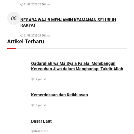
01/08/2026
•
23 Dilihat
06
NEGARA WAJIB MENJAMIN KEAMANAN SELURUH
RAKYAT
01/08/2026
•
23 Dilihat
Artikel Terbaru
Qadarullah wa Mā Syā’a Fa’ala: Membangun
Keteguhan Jiwa dalam Menghadapi Takdir Allah
14 jam lalu
Kemerdekaan dan Keikhlasan
16 jam lalu
Dasar Laut
04/08/2026