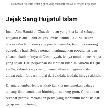
Gambaran filosofis tentang guru yang memberi cahaya di tengah kegelapan.
Jejak Sang Hujjatul Islam
Imam Abū Ḥāmid al-Ghazālī—atau yang kita kenal sebagai
Hujjatul Islām—lahir di Ṭūs, Persia, tahun 1058 M. Beliau
bukan sekadar ulama yang pandai menulis, tapi juga seorang
pengelana hati. Beliau pernah meninggalkan popularitas dan
jabatan akademiknya di Nizāmiyyah, hanya untuk mencari apa
yang sejati. Dari perjalanan itu lahirlah kitab al-Arba‘īn fī Uṣūl
al-Dīn, sebuah karya yang memadatkan inti agama dalam
empat puluh fondasi: mulai dari akidah, ibadah, hingga akhlak.
Di antara lembar-lembar kitab itu, kita menemukan cahaya
tentang ilmu, amal, dan bimbingan seorang guru. Guru bukan
sekadar profesi, melainkan pelita yang menuntun manusia dari
gelap menuju terang.