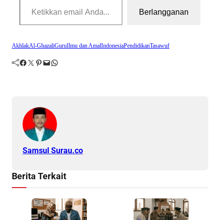
Berlangganan
Akhlak
Al-Ghazali
Guru
Ilmu dan Amal
Indonesia
Pendidikan
Tasawuf
Facebook
Twitter
Pinterest
Mail
WhatsApp
Samsul Surau.co
Berita Terkait