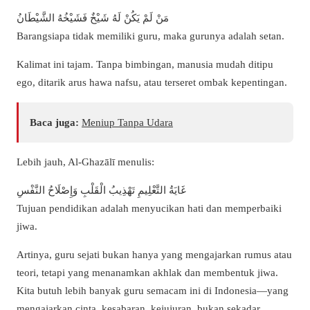
مَنْ لَمْ يَكُنْ لَهُ شَيْخٌ فَشَيْخُهُ الشَّيْطَانُ
Barangsiapa tidak memiliki guru, maka gurunya adalah setan.
Kalimat ini tajam. Tanpa bimbingan, manusia mudah ditipu
ego, ditarik arus hawa nafsu, atau terseret ombak kepentingan.
Baca juga:
Meniup Tanpa Udara
Lebih jauh, Al-Ghazālī menulis:
غَايَةُ التَّعْلِيمِ تَهْذِيبُ الْقَلْبِ وَإِصْلَاحُ النَّفْسِ
Tujuan pendidikan adalah menyucikan hati dan memperbaiki
jiwa.
Artinya, guru sejati bukan hanya yang mengajarkan rumus atau
teori, tetapi yang menanamkan akhlak dan membentuk jiwa.
Kita butuh lebih banyak guru semacam ini di Indonesia—yang
mengajarkan cinta, kesabaran, kejujuran, bukan sekadar