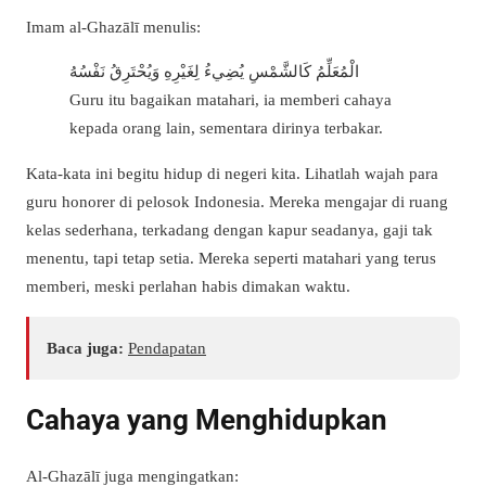
Imam al-Ghazālī menulis:
الْمُعَلِّمُ كَالشَّمْسِ يُضِيءُ لِغَيْرِهِ وَيُحْتَرِقُ نَفْسُهُ
Guru itu bagaikan matahari, ia memberi cahaya
kepada orang lain, sementara dirinya terbakar.
Kata-kata ini begitu hidup di negeri kita. Lihatlah wajah para
guru honorer di pelosok Indonesia. Mereka mengajar di ruang
kelas sederhana, terkadang dengan kapur seadanya, gaji tak
menentu, tapi tetap setia. Mereka seperti matahari yang terus
memberi, meski perlahan habis dimakan waktu.
Baca juga:
Pendapatan
Cahaya yang Menghidupkan
Al-Ghazālī juga mengingatkan: