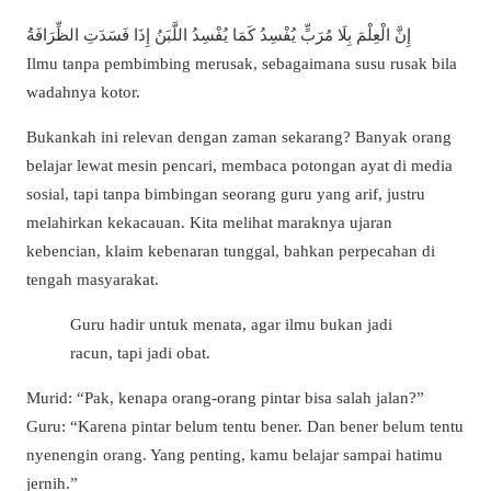
إِنَّ الْعِلْمَ بِلَا مُرَبٍّ يُفْسِدُ كَمَا يُفْسِدُ اللَّبَنُ إِذَا فَسَدَتِ الظِّرَافَةُ
Ilmu tanpa pembimbing merusak, sebagaimana susu rusak bila
wadahnya kotor.
Bukankah ini relevan dengan zaman sekarang? Banyak orang
belajar lewat mesin pencari, membaca potongan ayat di media
sosial, tapi tanpa bimbingan seorang guru yang arif, justru
melahirkan kekacauan. Kita melihat maraknya ujaran
kebencian, klaim kebenaran tunggal, bahkan perpecahan di
tengah masyarakat.
Guru hadir untuk menata, agar ilmu bukan jadi
racun, tapi jadi obat.
Murid: “Pak, kenapa orang-orang pintar bisa salah jalan?”
Guru: “Karena pintar belum tentu bener. Dan bener belum tentu
nyenengin orang. Yang penting, kamu belajar sampai hatimu
jernih.”