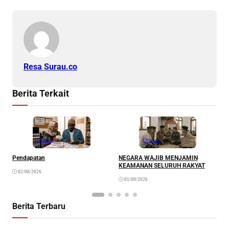
Resa Surau.co
Berita Terkait
Opinion
Opinion
Pendapatan
NEGARA WAJIB MENJAMIN
M
KEAMANAN SELURUH RAKYAT
02/08/2026
01/08/2026
Berita Terbaru