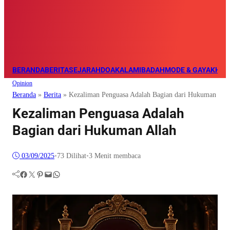
BERANDA
BERITA
SEJARAH
DOA
KALAM
IBADAH
MODE & GAYA
KHAZ
Opinion
Beranda
»
Berita
»
Kezaliman Penguasa Adalah Bagian dari Hukuman All
Kezaliman Penguasa Adalah
Bagian dari Hukuman Allah
03/09/2025
•
73
Dilihat
•
3 Menit membaca
Facebook
Twitter
Pinterest
Mail
WhatsApp