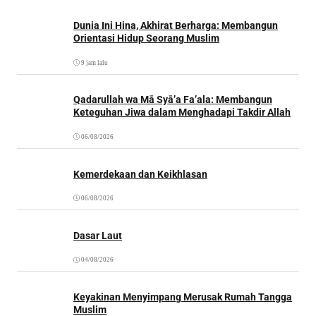
Dunia Ini Hina, Akhirat Berharga: Membangun
Orientasi Hidup Seorang Muslim
9 jam lalu
Qadarullah wa Mā Syā’a Fa’ala: Membangun
Keteguhan Jiwa dalam Menghadapi Takdir Allah
06/08/2026
Kemerdekaan dan Keikhlasan
06/08/2026
Dasar Laut
04/08/2026
Keyakinan Menyimpang Merusak Rumah Tangga
Muslim