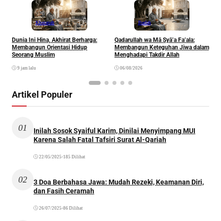
Khazanah
Ibadah
Dunia Ini Hina, Akhirat Berharga:
Qadarullah wa Mā Syā’a Fa’ala:
K
Membangun Orientasi Hidup
Membangun Keteguhan Jiwa dalam
Seorang Muslim
Menghadapi Takdir Allah
9 jam lalu
06/08/2026
Artikel Populer
01
Inilah Sosok Syaiful Karim, Dinilai Menyimpang MUI
Karena Salah Fatal Tafsiri Surat Al-Qariah
22/05/2025
•
185 Dilihat
02
3 Doa Berbahasa Jawa: Mudah Rezeki, Keamanan Diri,
dan Fasih Ceramah
26/07/2025
•
86 Dilihat