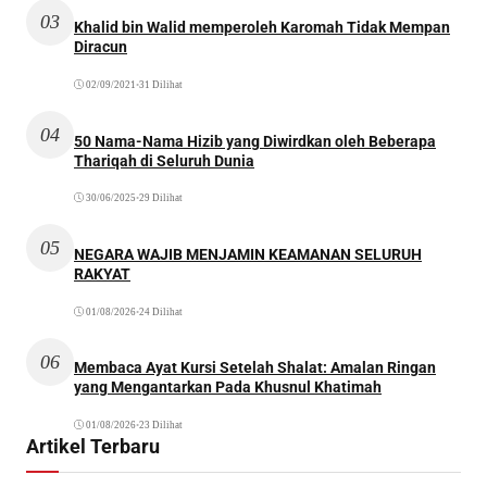
03
Khalid bin Walid memperoleh Karomah Tidak Mempan
Diracun
02/09/2021
•
31 Dilihat
04
50 Nama-Nama Hizib yang Diwirdkan oleh Beberapa
Thariqah di Seluruh Dunia
30/06/2025
•
29 Dilihat
05
NEGARA WAJIB MENJAMIN KEAMANAN SELURUH
RAKYAT
01/08/2026
•
24 Dilihat
06
Membaca Ayat Kursi Setelah Shalat: Amalan Ringan
yang Mengantarkan Pada Khusnul Khatimah
01/08/2026
•
23 Dilihat
Artikel Terbaru