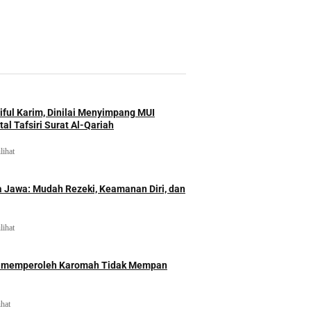
iful Karim, Dinilai Menyimpang MUI
al Tafsiri Surat Al-Qariah
lihat
 Jawa: Mudah Rezeki, Keamanan Diri, dan
lihat
id memperoleh Karomah Tidak Mempan
ihat