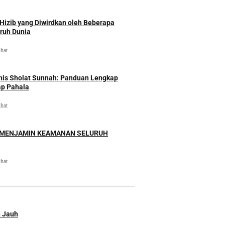
izib yang Diwirdkan oleh Beberapa
uruh Dunia
ihat
nis Sholat Sunnah: Panduan Lengkap
ap Pahala
ihat
 MENJAMIN KEAMANAN SELURUH
ihat
n Jauh