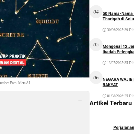
04
50 Nama-Nama H
Thariqah di Sel
30/06/2025
•
39 Dil
05
Mengenal 12 Je
Ibadah Pelengk
13/07/2025
•
35 Dil
06
NEGARA WAJIB
. Sumber Foto: Meta AI
RAKYAT
01/08/2026
•
25 Dil
−
Artikel Terbaru
Perjalana