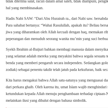
tidak diterima salat, racun dalam amal saleh, tidak diampuni, pengi
hal yang membinasakan.
Hadis Nabi SAW: “Dari Abu Hurairah ra., dari Nabi saw. bersabda
Para sahabat bertanya: “Wahai Rasulullah, apakah itu? Beliau bers
jiwa yang diharamkan oleh Allah kecuali dengan haq, memakan rib
peperangan dan menuduh seorang wanita mu’min yang suci berbuat
Syekh Ibrahim al-Baijuri bahkan membagi manusia dalam menyikap
yang selamat adalah mereka yang meyakini bahwa segala sesuatu te
benda yang memberi pengaruh secara independen. Sedangkan gol
zodiak) sebagai penentu takdir telah jatuh pada kekufuran, baik sec
Kita harus mengakui bahwa Allah satu-satunya yang menguasai da
dari perkara ghaib. Oleh karena itu, umat Islam wajib menghindar
ketundukan kepada Allah menuju penghambaan terhadap ciptaan-N
melainkan ilusi yang dibalut dengan bahasa simbolik.