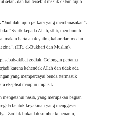
kut setan, dan hal tersebut masuk dalam tujuh
: “Jauhilah tujuh perkara yang membinasakan”.
abda: “Syirik kepada Allah, sihir, membunuh
a, makan harta anak yatim, kabur dari medan
 zina”. (HR. al-Bukhari dan Muslim).
i sebab-akibat zodiak. Golongan pertama
rjadi karena kehendak Allah dan tidak ada
ongan yang mempercayai benda (termasuk
ara eksplisit maupun implisit.
n mengetahui nasib, yang merupakan bagian
i segala bentuk keyakinan yang menggeser
ya. Zodiak bukanlah sumber kebenaran,