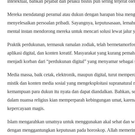
intelektual, bahkan pejabat dan pelaku bisnis pun sering terjerat oleh
Mereka mendatangi peramal atau dukun dengan harapan bisa meng
menyelesaikan persoalan pribadi. Sayangnya, keputusasaan, lem
mental instan mendorong mereka untuk mencari solusi lewat jalur y
Praktik perdukunan, termasuk ramalan zodiak, telah bermetamorfosi
aplikasi digital, dan konten kreatif. Masyarakat yang kurang pem
menjadi korban dari “perdukunan digital” yang menyamar sebagai sai
Media massa, baik cetak, elektronik, maupun digital, turut memperc
mistik dan konten media sosial yang mengeksploitasi supranatura
kemampuan para dukun itu nyata dan dapat diandalkan. Bahkan, 
dalam nuansa religius kian memperparah kebingungan umat, kare
kepercayaan magis.
Islam mengarahkan umatnya untuk menggunakan akal sehat dan 
dengan menggantungkan keputusan pada horoskop. Allah memerint