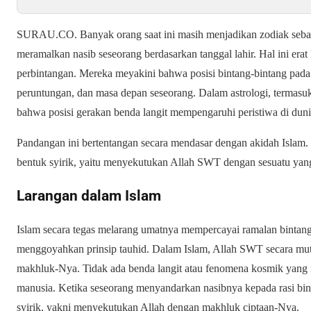
SURAU.CO. Banyak orang saat ini masih menjadikan zodiak seba
meramalkan nasib seseorang berdasarkan tanggal lahir. Hal ini erat
perbintangan. Mereka meyakini bahwa posisi bintang-bintang pada
peruntungan, dan masa depan seseorang. Dalam astrologi, termas
bahwa posisi gerakan benda langit mempengaruhi peristiwa di duni
Pandangan ini bertentangan secara mendasar dengan akidah Islam. 
bentuk syirik, yaitu menyekutukan Allah SWT dengan sesuatu ya
Larangan dalam Islam
Islam secara tegas melarang umatnya mempercayai ramalan bintang
menggoyahkan prinsip tauhid. Dalam Islam, Allah SWT secara mut
makhluk-Nya. Tidak ada benda langit atau fenomena kosmik yang 
manusia. Ketika seseorang menyandarkan nasibnya kepada rasi bint
syirik, yakni menyekutukan Allah dengan makhluk ciptaan-Nya.