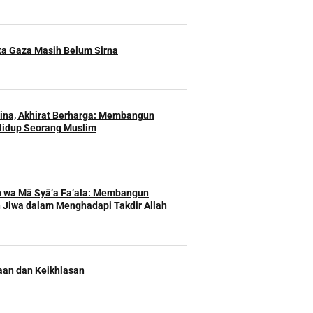
ita Gaza Masih Belum Sirna
Hina, Akhirat Berharga: Membangun
Hidup Seorang Muslim
h wa Mā Syā’a Fa’ala: Membangun
 Jiwa dalam Menghadapi Takdir Allah
an dan Keikhlasan