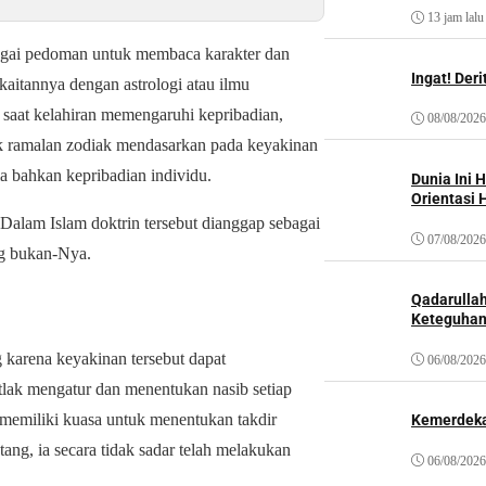
13 jam lalu
gai pedoman untuk membaca karakter dan
Ingat! Der
 kaitannya dengan astrologi atau ilmu
 saat kelahiran memengaruhi kepribadian,
08/08/2026
uk ramalan zodiak mendasarkan pada keyakinan
a bahkan kepribadian individu.
Dunia Ini 
Orientasi 
Dalam Islam doktrin tersebut dianggap sebagai
07/08/2026
ng bukan-Nya.
Qadarulla
Keteguhan
 karena keyakinan tersebut dapat
06/08/2026
lak mengatur dan menentukan nasib setiap
memiliki kuasa untuk menentukan takdir
Kemerdeka
ang, ia secara tidak sadar telah melakukan
06/08/2026