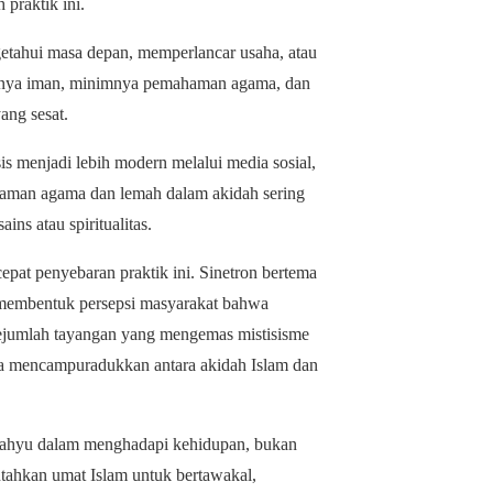
 praktik ini.
etahui masa depan, memperlancar usaha, atau
ahnya iman, minimnya pemahaman agama, dan
ang sesat.
s menjadi lebih modern melalui media sosial,
ahaman agama dan lemah dalam akidah sering
ns atau spiritualitas.
epat penyebaran praktik ini. Sinetron bertema
l membentuk persepsi masyarakat bahwa
sejumlah tayangan yang mengemas mistisisme
na mencampuradukkan antara akidah Islam dan
wahyu dalam menghadapi kehidupan, bukan
ahkan umat Islam untuk bertawakal,