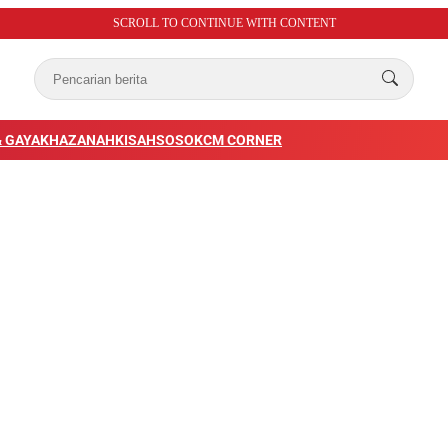
SCROLL TO CONTINUE WITH CONTENT
 GAYA
KHAZANAH
KISAH
SOSOK
CM CORNER