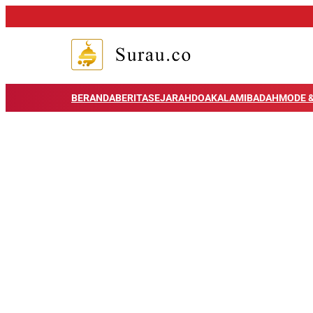
BERANDA
BERITA
SEJARAH
DOA
KALAM
IBADAH
MODE &