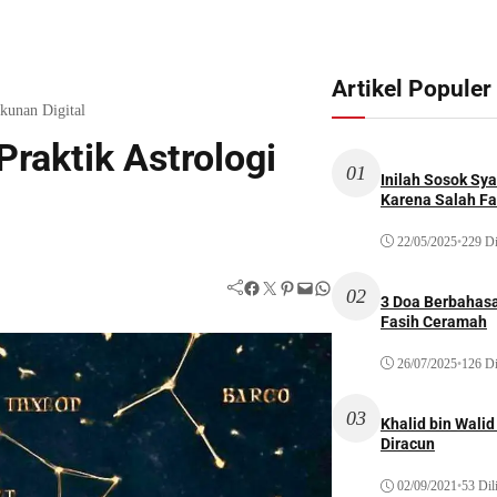
Artikel Populer
kunan Digital
raktik Astrologi
01
Inilah Sosok Sya
Karena Salah Fat
22/05/2025
•
229 Di
Facebook
Twitter
Pinterest
Mail
WhatsApp
02
3 Doa Berbahasa
Fasih Ceramah
26/07/2025
•
126 Di
03
Khalid bin Wal
Diracun
02/09/2021
•
53 Dil