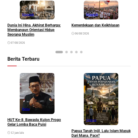
Khazanah
Khazanah
Dunia Ini Hina, Akhirat Berharga:
Kemerdekaan dan Keikhlasan
K
Membangun Orientasi Hidup
R
06/08/2026
Seorang Muslim
07/08/2026
Berita Terbaru
P
Berita
HUT Ke-8, Bawaslu Kulon Progo
Opinion
Gelar Lomba Baca Puisi
Papua Tanah Injil, Lalu Islam Masuk
12 jam lalu
Dari Mana, Pace?
20 jam lalu