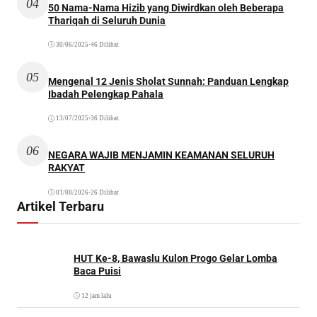
30/06/2025
•
46 Dilihat
05
Mengenal 12 Jenis Sholat Sunnah: Panduan Lengkap
Ibadah Pelengkap Pahala
13/07/2025
•
36 Dilihat
06
NEGARA WAJIB MENJAMIN KEAMANAN SELURUH
RAKYAT
01/08/2026
•
26 Dilihat
Artikel Terbaru
HUT Ke-8, Bawaslu Kulon Progo Gelar Lomba
Baca Puisi
12 jam lalu
Papua Tanah Injil, Lalu Islam Masuk Dari Mana,
Pace?