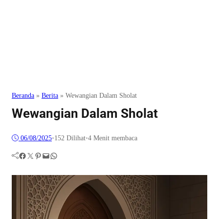
Beranda
»
Berita
»
Wewangian Dalam Sholat
Wewangian Dalam Sholat
06/08/2025
•
152
Dilihat
•
4 Menit membaca
Facebook
Twitter
Pinterest
Mail
WhatsApp