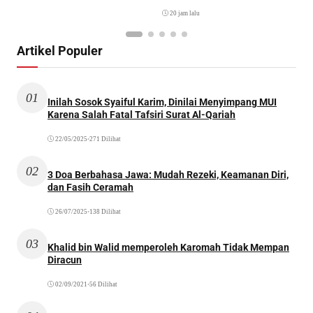
Artikel Populer
01
Inilah Sosok Syaiful Karim, Dinilai Menyimpang MUI
Karena Salah Fatal Tafsiri Surat Al-Qariah
22/05/2025
•
271 Dilihat
02
3 Doa Berbahasa Jawa: Mudah Rezeki, Keamanan Diri,
dan Fasih Ceramah
26/07/2025
•
138 Dilihat
03
Khalid bin Walid memperoleh Karomah Tidak Mempan
Diracun
02/09/2021
•
56 Dilihat
04
50 Nama-Nama Hizib yang Diwirdkan oleh Beberapa
Thariqah di Seluruh Dunia