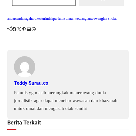
anbar
cendana
gaharu
kesturi
misk
parfum
Sunnah
wewangian
wewangian sholat
Facebook
Twitter
Pinterest
Mail
WhatsApp
Teddy Surau.co
Penulis yg masih merangkak menerawang dunia
jurnalistik agar dapat menebar wawasan dan khazanah
untuk umat dan mengasah otak sendiri
Berita Terkait