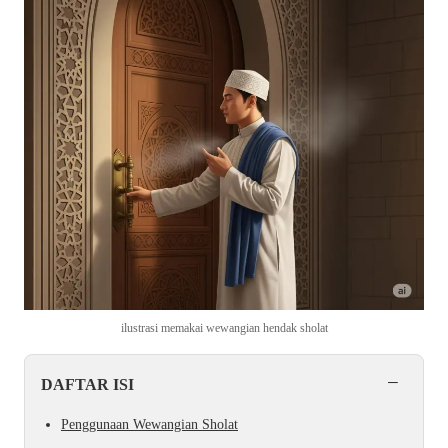
ilustrasi memakai wewangian hendak sholat
−
DAFTAR ISI
Penggunaan Wewangian Sholat