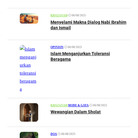
•
06/08/2025
KHAZANAH
Menyelami Makna Dialog Nabi Ibrahim
dan Ismail
•
06/08/2025
OPINION
Islam Menganjurkan Toleransi
Beragama
•
06/08/2025
KHAZANAH
|
MODE & GAYA
Wewangian Dalam Sholat
•
06/08/2025
DOA