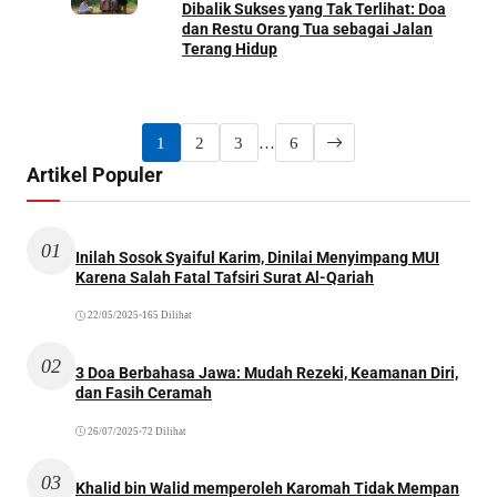
Dibalik Sukses yang Tak Terlihat: Doa
dan Restu Orang Tua sebagai Jalan
Terang Hidup
1
2
3
…
6
Artikel Populer
01
Inilah Sosok Syaiful Karim, Dinilai Menyimpang MUI
Karena Salah Fatal Tafsiri Surat Al-Qariah
22/05/2025
•
165 Dilihat
02
3 Doa Berbahasa Jawa: Mudah Rezeki, Keamanan Diri,
dan Fasih Ceramah
26/07/2025
•
72 Dilihat
03
Khalid bin Walid memperoleh Karomah Tidak Mempan