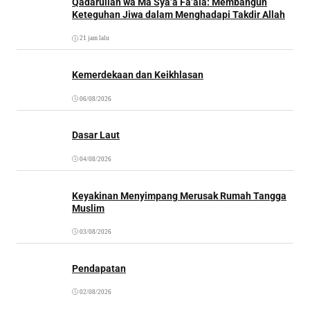
Qadarullah wa Mā Syā’a Fa’ala: Membangun
Keteguhan Jiwa dalam Menghadapi Takdir Allah
21 jam lalu
Kemerdekaan dan Keikhlasan
06/08/2026
Dasar Laut
04/08/2026
Keyakinan Menyimpang Merusak Rumah Tangga
Muslim
03/08/2026
Pendapatan
02/08/2026