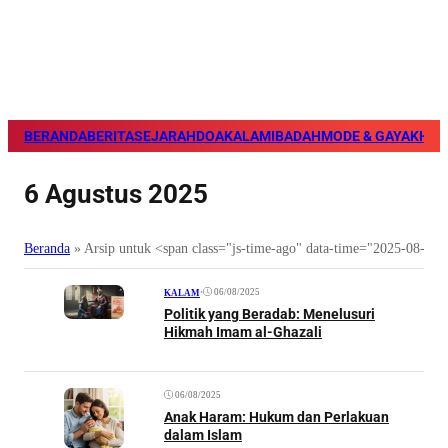
BERANDA
BERITA
SEJARAH
DOA
KALAM
IBADAH
MODE & GAYA
KHAZ
6 Agustus 2025
Beranda
»
Arsip untuk <span class="js-time-ago" data-time="2025-08-0
•
06/08/2025
KALAM
Politik yang Beradab: Menelusuri
Hikmah Imam al-Ghazali
06/08/2025
Anak Haram: Hukum dan Perlakuan
dalam Islam