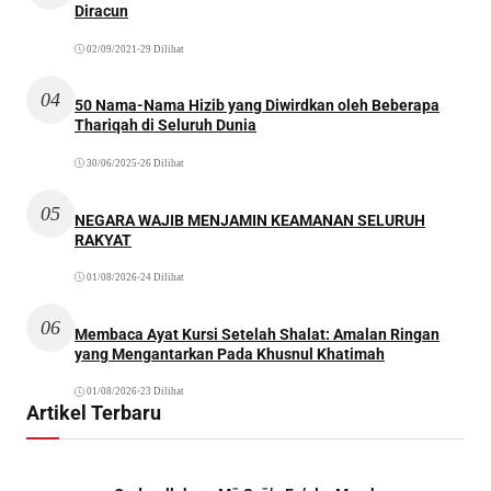
Diracun
02/09/2021
•
29 Dilihat
04
50 Nama-Nama Hizib yang Diwirdkan oleh Beberapa
Thariqah di Seluruh Dunia
30/06/2025
•
26 Dilihat
05
NEGARA WAJIB MENJAMIN KEAMANAN SELURUH
RAKYAT
01/08/2026
•
24 Dilihat
06
Membaca Ayat Kursi Setelah Shalat: Amalan Ringan
yang Mengantarkan Pada Khusnul Khatimah
01/08/2026
•
23 Dilihat
Artikel Terbaru