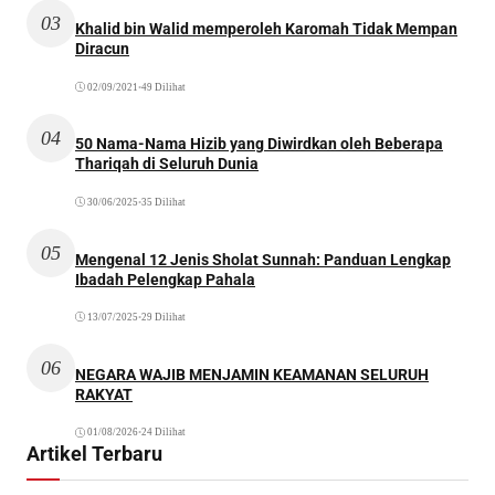
03
Khalid bin Walid memperoleh Karomah Tidak Mempan
Diracun
02/09/2021
•
49 Dilihat
04
50 Nama-Nama Hizib yang Diwirdkan oleh Beberapa
Thariqah di Seluruh Dunia
30/06/2025
•
35 Dilihat
05
Mengenal 12 Jenis Sholat Sunnah: Panduan Lengkap
Ibadah Pelengkap Pahala
13/07/2025
•
29 Dilihat
06
NEGARA WAJIB MENJAMIN KEAMANAN SELURUH
RAKYAT
01/08/2026
•
24 Dilihat
Artikel Terbaru