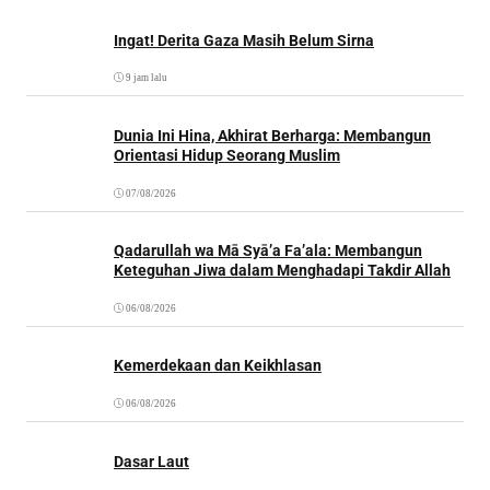
Ingat! Derita Gaza Masih Belum Sirna
9 jam lalu
Dunia Ini Hina, Akhirat Berharga: Membangun
Orientasi Hidup Seorang Muslim
07/08/2026
Qadarullah wa Mā Syā’a Fa’ala: Membangun
Keteguhan Jiwa dalam Menghadapi Takdir Allah
06/08/2026
Kemerdekaan dan Keikhlasan
06/08/2026
Dasar Laut