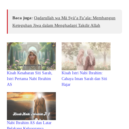
Baca juga:
Qadarullah wa Mā Syā’a Fa’ala: Membangun
Keteguhan Jiwa dalam Menghadapi Takdir Allah
Kisah Kesabaran Siti Sarah,
Kisah Istri Nabi Ibrahim:
Istri Pertama Nabi Ibrahim
Cahaya Iman Sarah dan Siti
AS
Hajar
Nabi Ibrahim AS dan Latar
Belakang Keluarganya