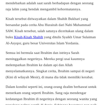
mendebarkan adalah saat sarah berhadapan dengan seorang
raja lalim yang hendak mengambil kehormatannya.
Kisah tersebut diriwayatkan dalam Shahih Bukhari yang
bersandar pada cerita Abu Hurairah dari Nabi Muhammad
SAW. Kisah tersebut, salah satunya diceritakan ulang dalam
buku
Kisah-Kisah Shahih
yang ditulis Syaikh Umar Sulaiman
Al-Asyqor, guru besar Universitas Islam Yordania.
Semua ini bermula saat Ibrahim dan istrinya Sarah
meninggalkan negerinya. Mereka pergi usai kaumnya
melemparkan Ibrahim ke dalam api dan Allah
menyelamatkannya. Singkat cerita, Ibrahim sampai di negeri
(Kini di wilayah Mesir), di mana dia tidak memiliki kerabat.
Dalam kondisi seperti ini, orang-orang dzalim berhasrat untuk
menerkam orang seperti Ibrahim. Sang raja mendengar
kedatangan Ibrahim di negerinya dengan seorang wanita yang
tergolong paling cantik di dunia. Sehingga hasratnya pun naik.