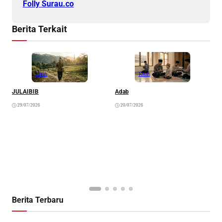
Folly Surau.co
Berita Terkait
Kisah
Kisah
JULAIBIB
Adab
F
B
29/07/2026
20/07/2026
Berita Terbaru