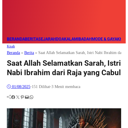
BERANDA
BERITA
SEJARAH
DOA
KALAM
IBADAH
MODE & GAYA
KHAZ
Kisah
Beranda
»
Berita
»
Saat Allah Selamatkan Sarah, Istri Nabi Ibrahim dari 
Saat Allah Selamatkan Sarah, Istri
Nabi Ibrahim dari Raja yang Cabul
01/08/2025
•
151
Dilihat
•
3 Menit membaca
Facebook
Twitter
Pinterest
Mail
WhatsApp