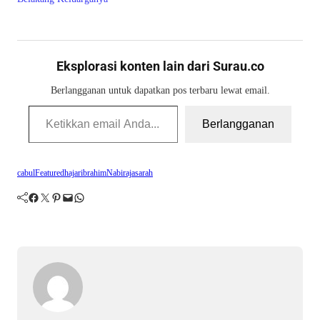
Eksplorasi konten lain dari Surau.co
Berlangganan untuk dapatkan pos terbaru lewat email.
Ketikkan email Anda...
Berlangganan
cabul
Featured
hajar
ibrahim
Nabi
raja
sarah
Facebook
Twitter
Pinterest
Mail
WhatsApp