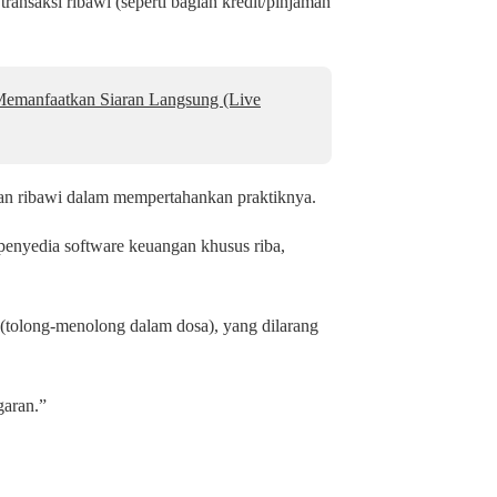
ransaksi ribawi (seperti bagian kredit/pinjaman
 Memanfaatkan Siaran Langsung (Live
kan ribawi dalam mempertahankan praktiknya.
penyedia software keuangan khusus riba,
 (tolong-menolong dalam dosa), yang dilarang
garan.”