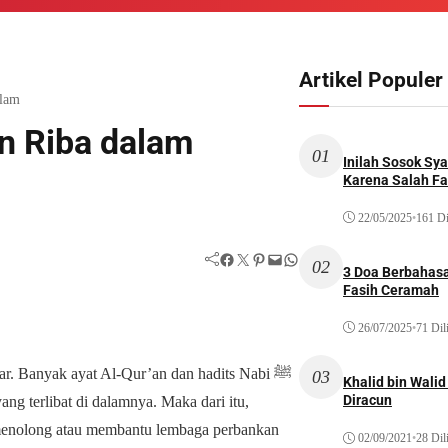
Artikel Populer
slam
 Riba dalam
01
Inilah Sosok Sya
Karena Salah Fat
22/05/2025
•
161 Di
Facebook
Twitter
Pinterest
Mail
WhatsApp
02
3 Doa Berbahasa
Fasih Ceramah
26/07/2025
•
71 Dil
ar. Banyak ayat Al-Qur’an dan hadits Nabi ﷺ
03
Khalid bin Wal
Diracun
ng terlibat di dalamnya. Maka dari itu,
enolong atau membantu lembaga perbankan
02/09/2021
•
28 Dil