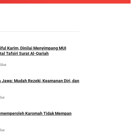
iful Karim, Dinilai Menyimpang MUI
al Tafsiri Surat Al-Qariah
lihat
 Jawa: Mudah Rezeki, Keamanan Diri, dan
ihat
id memperoleh Karomah Tidak Mempan
ihat