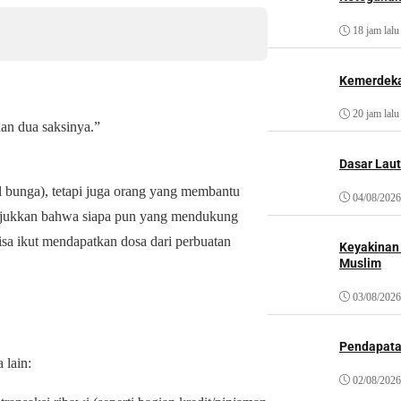
18 jam lalu
Kemerdeka
20 jam lalu
a, dan dua saksinya.”
Dasar Laut
l bunga), tetapi juga orang yang membantu
04/08/2026
isa ikut mendapatkan dosa dari perbuatan
Keyakinan
Muslim
03/08/2026
Pendapat
 lain:
02/08/2026