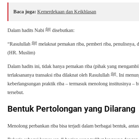
Baca juga:
Kemerdekaan dan Keikhlasan
Dalam hadits Nabi ﷺ disebutkan:
“Rasulullah ﷺ melaknat pemakan riba, pemberi riba, penulisny
(HR. Muslim)
Dalam hadits ini, tidak hanya pemakan riba (pihak yang mengambi
terlaksananya transaksi riba dilaknat oleh Rasulullah ﷺ. Ini menunjukkan bahwa siapa pun yang mendukung
keberlangsungan praktik riba – termasuk menolong institusinya – b
tersebut.
Bentuk Pertolongan yang Dilarang
Menolong perbankan riba bisa terjadi dalam berbagai bentuk, antara