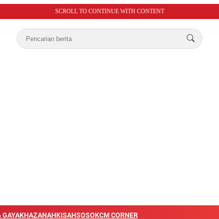
SCROLL TO CONTINUE WITH CONTENT
 GAYA
KHAZANAH
KISAH
SOSOK
CM CORNER