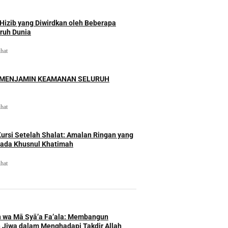
izib yang Diwirdkan oleh Beberapa
uruh Dunia
ihat
 MENJAMIN KEAMANAN SELURUH
ihat
rsi Setelah Shalat: Amalan Ringan yang
ada Khusnul Khatimah
ihat
h wa Mā Syā’a Fa’ala: Membangun
 Jiwa dalam Menghadapi Takdir Allah