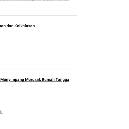
an dan Keikhlasan
 Menyimpang Merusak Rumah Tangga
an