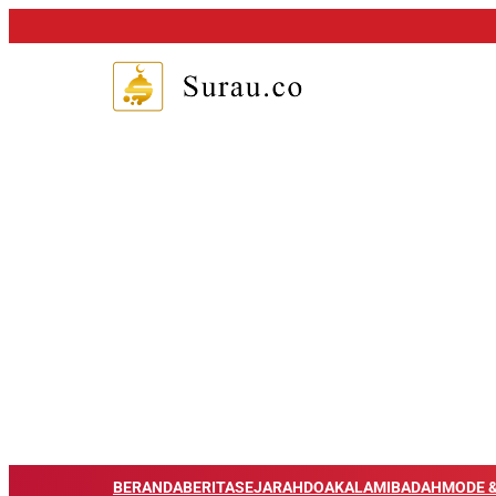
BERANDA
BERITA
SEJARAH
DOA
KALAM
IBADAH
MODE &