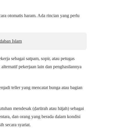
ra otomatis haram. Ada rincian yang perlu
adaban Islam
ekerja sebagai satpam, sopir, atau petugas
lternatif pekerjaan lain dan penghasilannya
enjadi teller yang mencatat bunga atau bagian
utuhan mendesak (ḍarūrah atau hājah) sebagai
entara, dan orang yang berada dalam kondisi
h secara syariat.