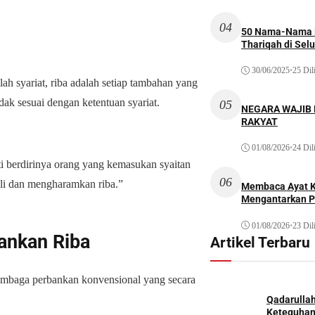
04
50 Nama-Nama H
Thariqah di Sel
30/06/2025
•
25 Dil
lah syariat, riba adalah setiap tambahan yang
dak sesuai dengan ketentuan syariat.
05
NEGARA WAJIB
RAKYAT
01/08/2026
•
24 Dil
ti berdirinya orang yang kemasukan syaitan
06
eli dan mengharamkan riba.”
Membaca Ayat Ku
Mengantarkan P
01/08/2026
•
23 Dil
ankan Riba
Artikel Terbaru
mbaga perbankan konvensional yang secara
Qadarulla
Keteguhan