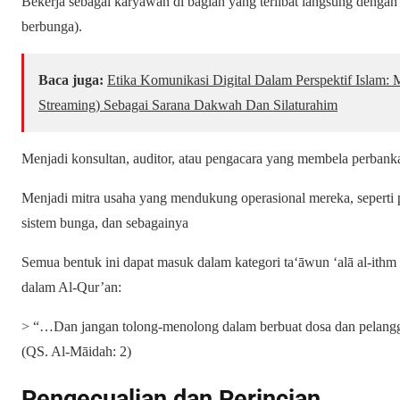
Bekerja sebagai karyawan di bagian yang terlibat langsung dengan t
berbunga).
Baca juga:
Etika Komunikasi Digital Dalam Perspektif Islam:
Streaming) Sebagai Sarana Dakwah Dan Silaturahim
Menjadi konsultan, auditor, atau pengacara yang membela perban
Menjadi mitra usaha yang mendukung operasional mereka, seperti 
sistem bunga, dan sebagainya
Semua bentuk ini dapat masuk dalam kategori ta‘āwun ‘alā al-ithm
dalam Al-Qur’an:
> “…Dan jangan tolong-menolong dalam berbuat dosa dan pelang
(QS. Al-Māidah: 2)
Pengecualian dan Perincian