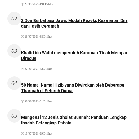
22/05/2025
•
191 Dilihat
02
3 Doa Berbahasa Jawa: Mudah Rezeki, Keamanan Diri,
dan Fasih Ceramah
26/07/2025
•
88 Dilihat
03
Khalid bin Walid memperoleh Karomah Tidak Mempan
Diracun
02/09/2021
•
42 Dilihat
04
50 Nama-Nama Hizib yang Diwirdkan oleh Beberapa
Thariqah di Seluruh Dunia
30/06/2025
•
31 Dilihat
05
Mengenal 12 Jenis Sholat Sunnah: Panduan Lengkap
Ibadah Pelengkap Pahala
13/07/2025
•
29 Dilihat