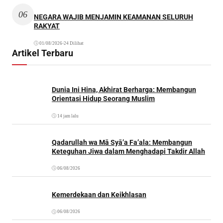
06
NEGARA WAJIB MENJAMIN KEAMANAN SELURUH
RAKYAT
01/08/2026
•
24 Dilihat
Artikel Terbaru
Dunia Ini Hina, Akhirat Berharga: Membangun
Orientasi Hidup Seorang Muslim
14 jam lalu
Qadarullah wa Mā Syā’a Fa’ala: Membangun
Keteguhan Jiwa dalam Menghadapi Takdir Allah
06/08/2026
Kemerdekaan dan Keikhlasan
06/08/2026