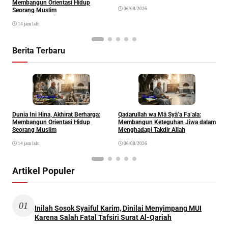
Membangun Orientasi Hidup
R
06/08/2026
Seorang Muslim
14 jam lalu
Berita Terbaru
Khazanah
Ibadah
Dunia Ini Hina, Akhirat Berharga:
Qadarullah wa Mā Syā’a Fa’ala:
K
Membangun Orientasi Hidup
Membangun Keteguhan Jiwa dalam
Seorang Muslim
Menghadapi Takdir Allah
14 jam lalu
06/08/2026
Artikel Populer
01
Inilah Sosok Syaiful Karim, Dinilai Menyimpang MUI
Karena Salah Fatal Tafsiri Surat Al-Qariah