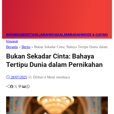
BERANDA
BERITA
SEJARAH
DOA
KALAM
IBADAH
MODE & GAYA
KHAZ
Khazanah
Beranda
»
Berita
»
Bukan Sekadar Cinta: Bahaya Tertipu Dunia dalam Per
Bukan Sekadar Cinta: Bahaya
Tertipu Dunia dalam Pernikahan
28/07/2025
•
51
Dilihat
•
4 Menit membaca
Facebook
Twitter
Pinterest
Mail
WhatsApp