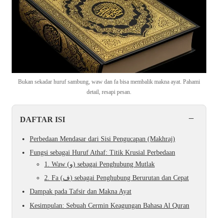
Bukan sekadar huruf sambung, waw dan fa bisa membalik makna ayat. Pahami
detail, resapi pesan.
−
DAFTAR ISI
Perbedaan Mendasar dari Sisi Pengucapan (Makhraj)
Fungsi sebagai Huruf Athaf: Titik Krusial Perbedaan
1. Waw (و) sebagai Penghubung Mutlak
2. Fa (ف) sebagai Penghubung Berurutan dan Cepat
Dampak pada Tafsir dan Makna Ayat
Kesimpulan: Sebuah Cermin Keagungan Bahasa Al Quran