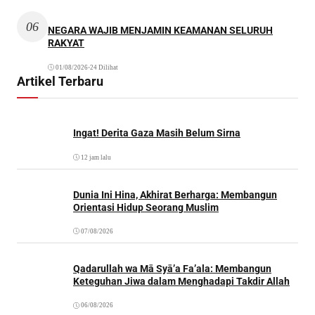
06
NEGARA WAJIB MENJAMIN KEAMANAN SELURUH
RAKYAT
01/08/2026
•
24 Dilihat
Artikel Terbaru
Ingat! Derita Gaza Masih Belum Sirna
12 jam lalu
Dunia Ini Hina, Akhirat Berharga: Membangun
Orientasi Hidup Seorang Muslim
07/08/2026
Qadarullah wa Mā Syā’a Fa’ala: Membangun
Keteguhan Jiwa dalam Menghadapi Takdir Allah
06/08/2026