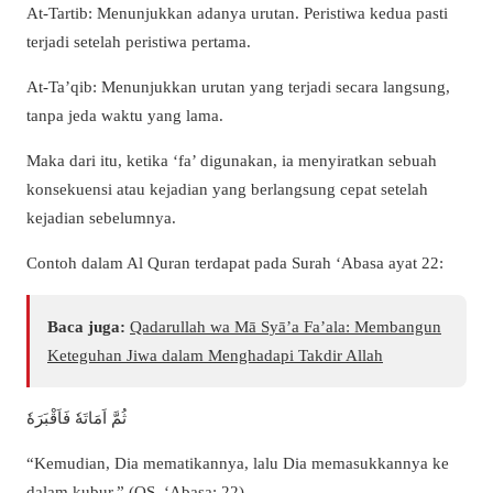
At-Tartib: Menunjukkan adanya urutan. Peristiwa kedua pasti
terjadi setelah peristiwa pertama.
At-Ta’qib: Menunjukkan urutan yang terjadi secara langsung,
tanpa jeda waktu yang lama.
Maka dari itu, ketika ‘fa’ digunakan, ia menyiratkan sebuah
konsekuensi atau kejadian yang berlangsung cepat setelah
kejadian sebelumnya.
Contoh dalam Al Quran terdapat pada Surah ‘Abasa ayat 22:
Baca juga:
Qadarullah wa Mā Syā’a Fa’ala: Membangun
Keteguhan Jiwa dalam Menghadapi Takdir Allah
ثُمَّ اَمَاتَهٗ فَاَقْبَرَهٗ
“Kemudian, Dia mematikannya, lalu Dia memasukkannya ke
dalam kubur.” (QS. ‘Abasa: 22)