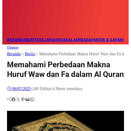
BERANDA
BERITA
SEJARAH
DOA
KALAM
IBADAH
MODE & GAYA
KHAZ
Opinion
Beranda
»
Berita
»
Memahami Perbedaan Makna Huruf Waw dan Fa dalam
Memahami Perbedaan Makna
Huruf Waw dan Fa dalam Al Quran
06/07/2025
•
240
Dilihat
•
4 Menit membaca
Facebook
Twitter
Pinterest
Mail
WhatsApp