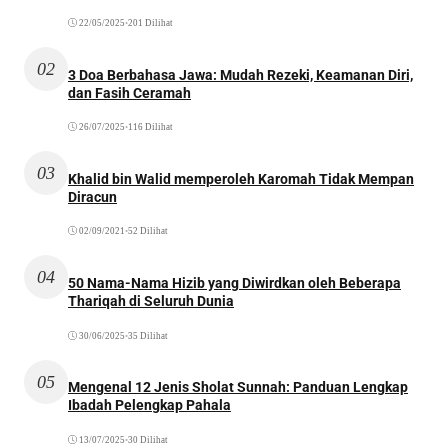
22/05/2025
•
201 Dilihat
02
3 Doa Berbahasa Jawa: Mudah Rezeki, Keamanan Diri,
dan Fasih Ceramah
26/07/2025
•
116 Dilihat
03
Khalid bin Walid memperoleh Karomah Tidak Mempan
Diracun
02/09/2021
•
52 Dilihat
04
50 Nama-Nama Hizib yang Diwirdkan oleh Beberapa
Thariqah di Seluruh Dunia
30/06/2025
•
35 Dilihat
05
Mengenal 12 Jenis Sholat Sunnah: Panduan Lengkap
Ibadah Pelengkap Pahala
13/07/2025
•
30 Dilihat