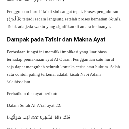
Penggunaan huruf ‘fa’ di sini sangat tepat. Proses penguburan
(فَاَقْبَرَهٗ) terjadi secara langsung setelah proses kematian (اَمَاتَهٗ).
Tidak ada jeda waktu yang signifikan di antara keduanya.
Dampak pada Tafsir dan Makna Ayat
Perbedaan fungsi ini memiliki implikasi yang luar biasa
terhadap pemaknaan ayat Al Quran. Penggantian satu huruf
saja dapat mengubah seluruh konteks cerita atau hukum. Salah
satu contoh paling terkenal adalah kisah Nabi Adam
‘alaihissalam.
Perhatikan dua ayat berikut:
Dalam Surah Al-A’raf ayat 22:
فَلَمَّا ذَاقَا الشَّجَرَةَ بَدَتْ لَهُمَا سَوْاٰتُهُمَا