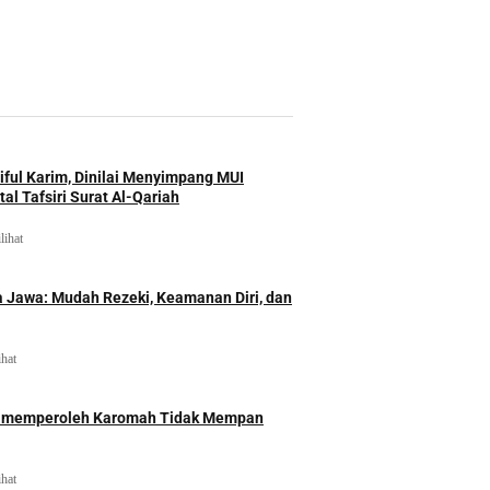
iful Karim, Dinilai Menyimpang MUI
al Tafsiri Surat Al-Qariah
lihat
 Jawa: Mudah Rezeki, Keamanan Diri, dan
ihat
id memperoleh Karomah Tidak Mempan
ihat