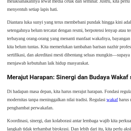
melaksanakannya lewat media cetak dan seminar. Justru, kita perlu
menyentuh setiap lapis hati.
Diantara luka sunyi yang terus membebani pundak hingga kini adal
setengahnya belum tercatat dengan resmi, berpotensi lenyap atau t
terbayang orang-orang yang menanti manfaat wakafnya, bayanga
kita belum tuntas. Kita memerlukan tambahan barisan nazhir profesi
sertifikasi, dan akreditasi mesti dibentang seluas mungkin—supaya
menjawab kebutuhan laik hidup masyarakat.
Merajut Harapan: Sinergi dan Budaya Wakaf
Di hadapan masa depan, kita harus merajut harapan. Fondasi regul
modernitas tanpa meninggalkan nilai tradisi. Regulasi
wakaf
harus 
penghambat perwakafan.
Koordinasi, sinergi, dan kolaborasi antar lembaga wajib kita perku
langkah tidak terhambat birokrasi. Dan lebih dari itu, kita perlu