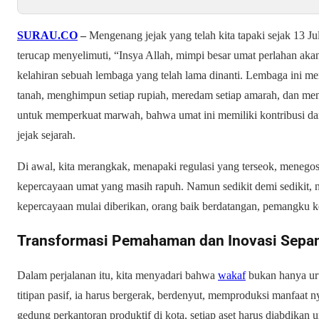
SURAU.CO
–
Mengenang jejak yang telah kita tapaki sejak 13 Jul
terucap menyelimuti, “Insya Allah, mimpi besar umat perlahan aka
kelahiran sebuah lembaga yang telah lama dinanti. Lembaga ini m
tanah, menghimpun setiap rupiah, meredam setiap amarah, dan meny
untuk memperkuat marwah, bahwa umat ini memiliki kontribusi dan 
jejak sejarah.
Di awal, kita merangkak, menapaki regulasi yang terseok, meneg
kepercayaan umat yang masih rapuh. Namun sedikit demi sedikit, naf
kepercayaan mulai diberikan, orang baik berdatangan, pemangku 
Transformasi Pemahaman dan Inovasi Sepan
Dalam perjalanan itu, kita menyadari bahwa
wakaf
bukan hanya uru
titipan pasif, ia harus bergerak, berdenyut, memproduksi manfaat ny
gedung perkantoran produktif di kota, setiap aset harus diabdikan 