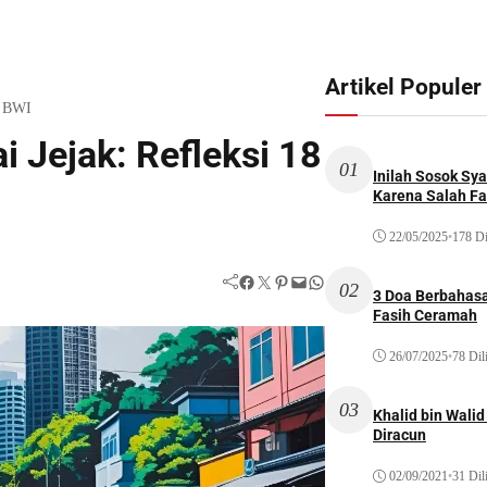
Artikel Populer
n BWI
 Jejak: Refleksi 18
01
Inilah Sosok Sya
Karena Salah Fat
22/05/2025
•
178 Di
Facebook
Twitter
Pinterest
Mail
WhatsApp
02
3 Doa Berbahasa
Fasih Ceramah
26/07/2025
•
78 Dil
03
Khalid bin Wal
Diracun
02/09/2021
•
31 Dil