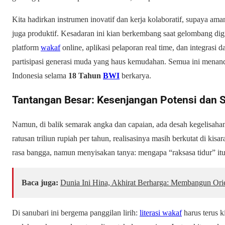
Kita hadirkan instrumen inovatif dan kerja kolaboratif, supaya ama
juga produktif. Kesadaran ini kian berkembang saat gelombang dig
platform
wakaf
online, aplikasi pelaporan real time, dan integrasi
partisipasi generasi muda yang haus kemudahan. Semua ini menan
Indonesia
selama
18 Tahun
BWI
berkarya.
Tantangan Besar: Kesenjangan Potensi dan Se
Namun, di balik semarak angka dan capaian, ada desah kegelisahan
ratusan triliun rupiah per tahun, realisasinya masih berkutat di kis
rasa bangga, namun menyisakan tanya: mengapa “raksasa tidur” i
Baca juga:
Dunia Ini Hina, Akhirat Berharga: Membangun Ori
Di sanubari ini bergema panggilan lirih:
literasi wakaf
harus terus k