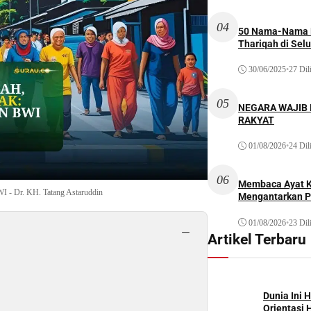
04
50 Nama-Nama H
Thariqah di Sel
30/06/2025
•
27 Dil
05
NEGARA WAJIB
RAKYAT
01/08/2026
•
24 Dil
06
Membaca Ayat Ku
I - Dr. KH. Tatang Astaruddin
Mengantarkan P
01/08/2026
•
23 Dil
−
Artikel Terbaru
Dunia Ini 
Orientasi 