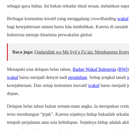
sebagai gaya hidup. Ini bukan sekadar ritual sesaat, melainkan napa
Berbagai komunitas kreatif yang menggalang
crowdfunding
wakaf
bagi kesejahteraan umum harus kita tumbuhkan. Karena di sanalah
Indonesia menuju kharisma perwakafan global.
Baca juga:
Qadarullah wa Mā Syā’a Fa’ala: Membangun Keteg
Menapaki usia delapan belas tahun,
Badan Wakaf Indonesia
(
BWI
wakaf
harus menjadi denyut nadi
peradaban
. Setiap jengkal tanah
kesejahteraan. Dan setiap instrumen inovatif
wakaf
harus menjadi j
depan.
Delapan belas tahun bukan semata-mata angka. Ia merupakan cerita
terus membangun “jejak”. Karena sejatinya hidup bukanlah sekada
tempuh perjalanan atau usia kehidupan. Sejatinya hidup adalah akti