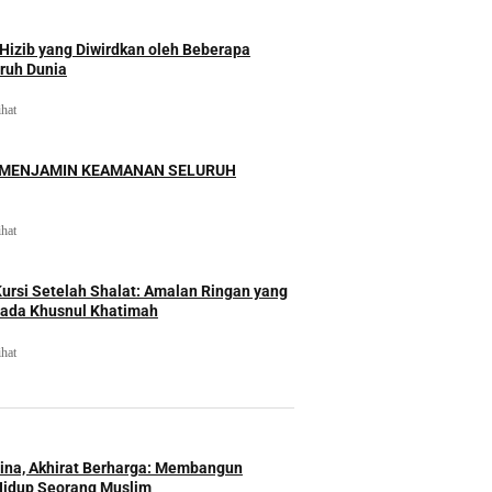
izib yang Diwirdkan oleh Beberapa
uruh Dunia
ihat
 MENJAMIN KEAMANAN SELURUH
ihat
rsi Setelah Shalat: Amalan Ringan yang
ada Khusnul Khatimah
ihat
Hina, Akhirat Berharga: Membangun
Hidup Seorang Muslim