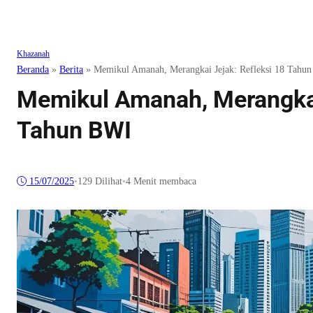
Khazanah
Beranda
»
Berita
»
Memikul Amanah, Merangkai Jejak: Refleksi 18 Tahu
Memikul Amanah, Merangkai
Tahun BWI
15/07/2025
•
129
Dilihat
•
4 Menit membaca