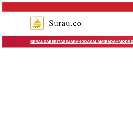
BERANDA
BERITA
SEJARAH
DOA
KALAM
IBADAH
MODE &