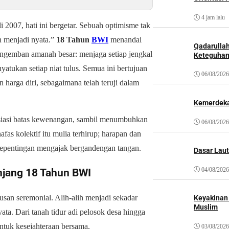
4 jam lalu
i 2007, hati ini bergetar. Sebuah optimisme tak
n menjadi nyata.”
18 Tahun
BWI
menandai
Qadarulla
engemban amanah besar: menjaga setiap jengkal
Keteguhan
atukan setiap niat tulus. Semua ini bertujuan
06/08/2026
harga diri, sebagaimana telah teruji dalam
Kemerdeka
osiasi batas kewenangan, sambil menumbuhkan
06/08/2026
as kolektif itu mulia terhirup; harapan dan
kepentingan mengajak bergandengan tangan.
Dasar Laut
04/08/2026
jang 18 Tahun BWI
san seremonial. Alih-alih menjadi sekadar
Keyakinan
Muslim
ata. Dari tanah tidur adi pelosok desa hingga
untuk kesejahteraan bersama.
03/08/2026