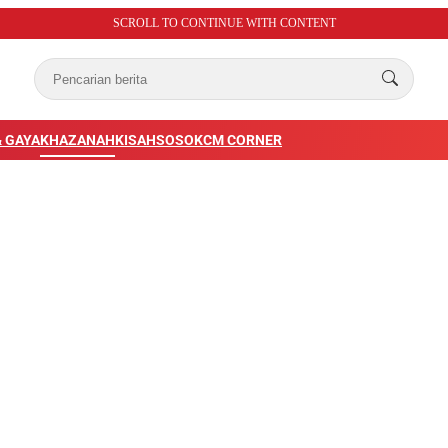
SCROLL TO CONTINUE WITH CONTENT
 GAYA
KHAZANAH
KISAH
SOSOK
CM CORNER