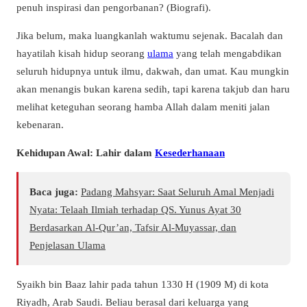
penuh inspirasi dan pengorbanan? (Biografi).
Jika belum, maka luangkanlah waktumu sejenak. Bacalah dan
hayatilah kisah hidup seorang
ulama
yang telah mengabdikan
seluruh hidupnya untuk ilmu, dakwah, dan umat. Kau mungkin
akan menangis bukan karena sedih, tapi karena takjub dan haru
melihat keteguhan seorang hamba Allah dalam meniti jalan
kebenaran.
Kehidupan Awal: Lahir dalam
Kesederhanaan
Baca juga:
Padang Mahsyar: Saat Seluruh Amal Menjadi
Nyata: Telaah Ilmiah terhadap QS. Yunus Ayat 30
Berdasarkan Al-Qur’an, Tafsir Al-Muyassar, dan
Penjelasan Ulama
Syaikh bin Baaz lahir pada tahun 1330 H (1909 M) di kota
Riyadh, Arab Saudi. Beliau berasal dari keluarga yang