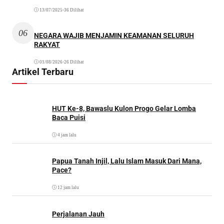
13/07/2025
•
36 Dilihat
06
NEGARA WAJIB MENJAMIN KEAMANAN SELURUH
RAKYAT
01/08/2026
•
26 Dilihat
Artikel Terbaru
HUT Ke-8, Bawaslu Kulon Progo Gelar Lomba
Baca Puisi
4 jam lalu
Papua Tanah Injil, Lalu Islam Masuk Dari Mana,
Pace?
12 jam lalu
Perjalanan Jauh