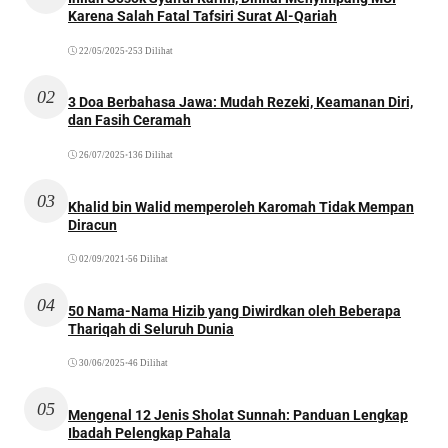
Karena Salah Fatal Tafsiri Surat Al-Qariah
22/05/2025
•
253 Dilihat
02
3 Doa Berbahasa Jawa: Mudah Rezeki, Keamanan Diri,
dan Fasih Ceramah
26/07/2025
•
136 Dilihat
03
Khalid bin Walid memperoleh Karomah Tidak Mempan
Diracun
02/09/2021
•
56 Dilihat
04
50 Nama-Nama Hizib yang Diwirdkan oleh Beberapa
Thariqah di Seluruh Dunia
30/06/2025
•
46 Dilihat
05
Mengenal 12 Jenis Sholat Sunnah: Panduan Lengkap
Ibadah Pelengkap Pahala