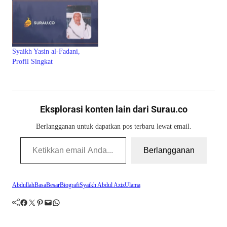
Syaikh Yasin al-Fadani,
Profil Singkat
Eksplorasi konten lain dari Surau.co
Berlangganan untuk dapatkan pos terbaru lewat email.
Ketikkan email Anda...
Berlangganan
Abdullah
Basa
Besar
Biografi
Syaikh Abdul Aziz
Ulama
Facebook
Twitter
Pinterest
Mail
WhatsApp