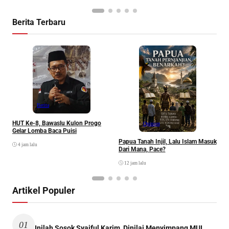
Berita Terbaru
P
Berita
HUT Ke-8, Bawaslu Kulon Progo
Opinion
Gelar Lomba Baca Puisi
Papua Tanah Injil, Lalu Islam Masuk
4 jam lalu
Dari Mana, Pace?
12 jam lalu
Artikel Populer
01
Inilah Sosok Syaiful Karim, Dinilai Menyimpang MUI