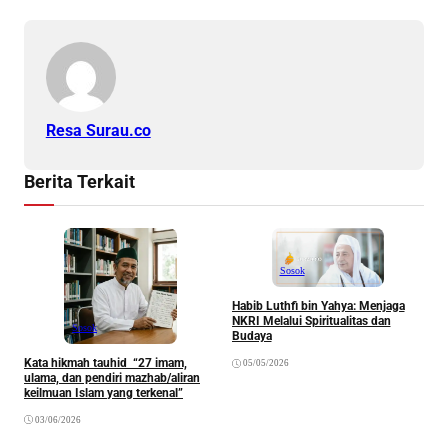
Resa Surau.co
Berita Terkait
Sosok
Habib Luthfi bin Yahya: Menjaga
NKRI Melalui Spiritualitas dan
Sosok
Budaya
Kata hikmah tauhid “27 imam,
05/05/2026
S
ulama, dan pendiri mazhab/aliran
A
keilmuan Islam yang terkenal”
H
03/06/2026