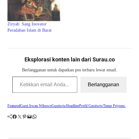
Ziryab: Sang Inovator
Peradaban Islam di Barat
Eksplorasi konten lain dari Surau.co
Berlangganan untuk dapatkan pos terbaru lewat email.
Ketikkan email Anda...
Berlangganan
Featured
Gusti Irwan Wibowo
Gustiwiw
Headline
Profil Gustiwiw
Timur Priyono.
Facebook
Twitter
Pinterest
Mail
WhatsApp