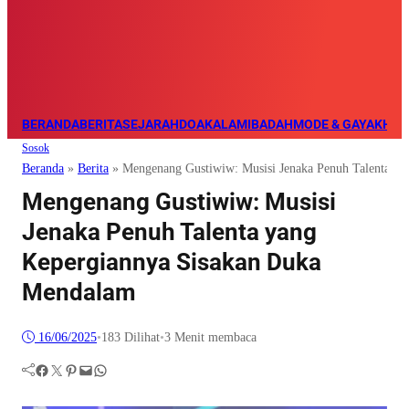
BERANDA
BERITA
SEJARAH
DOA
KALAM
IBADAH
MODE & GAYA
KHAZ
Sosok
Beranda
»
Berita
»
Mengenang Gustiwiw: Musisi Jenaka Penuh Talenta y
Mengenang Gustiwiw: Musisi
Jenaka Penuh Talenta yang
Kepergiannya Sisakan Duka
Mendalam
16/06/2025
•
183
Dilihat
•
3 Menit membaca
Facebook
Twitter
Pinterest
Mail
WhatsApp