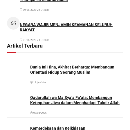
30/06/2025
•
29 Dilihat
06
NEGARA WAJIB MENJAMIN KEAMANAN SELURUH
RAKYAT
01/08/2026
•
24 Dilihat
Artikel Terbaru
Dunia Ini Hina, Akhirat Berharga: Membangun
Orientasi Hidup Seorang Muslim
12 jam lalu
Qadarullah wa Mā Syā’a Fa’ala: Membangun
Keteguhan Jiwa dalam Menghadapi Takdir Allah
06/08/2026
Kemerdekaan dan Keikhlasan