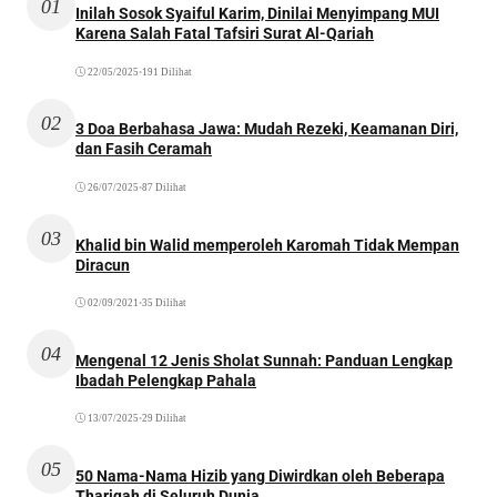
01
Inilah Sosok Syaiful Karim, Dinilai Menyimpang MUI
Karena Salah Fatal Tafsiri Surat Al-Qariah
22/05/2025
•
191 Dilihat
02
3 Doa Berbahasa Jawa: Mudah Rezeki, Keamanan Diri,
dan Fasih Ceramah
26/07/2025
•
87 Dilihat
03
Khalid bin Walid memperoleh Karomah Tidak Mempan
Diracun
02/09/2021
•
35 Dilihat
04
Mengenal 12 Jenis Sholat Sunnah: Panduan Lengkap
Ibadah Pelengkap Pahala
13/07/2025
•
29 Dilihat
05
50 Nama-Nama Hizib yang Diwirdkan oleh Beberapa
Thariqah di Seluruh Dunia