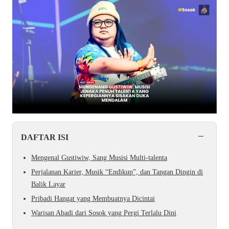
−
DAFTAR ISI
Mengenal Gustiwiw, Sang Musisi Multi-talenta
Perjalanan Karier, Musik “Endikup”, dan Tangan Dingin di
Balik Layar
Pribadi Hangat yang Membuatnya Dicintai
Warisan Abadi dari Sosok yang Pergi Terlalu Dini