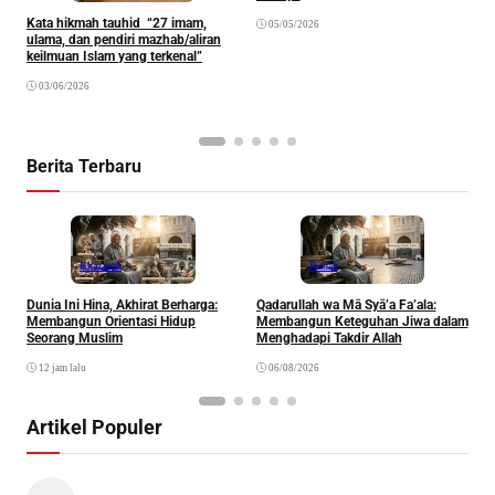
Kata hikmah tauhid “27 imam,
05/05/2026
S
ulama, dan pendiri mazhab/aliran
A
keilmuan Islam yang terkenal”
H
03/06/2026
Berita Terbaru
Khazanah
Ibadah
Dunia Ini Hina, Akhirat Berharga:
Qadarullah wa Mā Syā’a Fa’ala:
K
Membangun Orientasi Hidup
Membangun Keteguhan Jiwa dalam
Seorang Muslim
Menghadapi Takdir Allah
12 jam lalu
06/08/2026
Artikel Populer