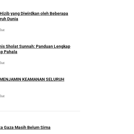
izib yang Diwirdkan oleh Beberapa
uruh Dunia
ihat
nis Sholat Sunnah: Panduan Lengkap
ap Pahala
ihat
 MENJAMIN KEAMANAN SELURUH
ihat
ita Gaza Masih Belum Sirna