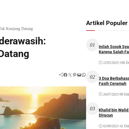
Artikel Populer
 Tak Kunjung Datang
nderawasih:
01
Inilah Sosok Sya
 Datang
Karena Salah Fat
22/05/2025
•
196 Di
Facebook
Twitter
Pinterest
Mail
WhatsApp
02
3 Doa Berbahasa
Fasih Ceramah
26/07/2025
•
99 Dil
03
Khalid bin Wal
Diracun
02/09/2021
•
42 Dil