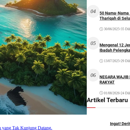
04
50 Nama-Nama H
Thariqah di Sel
30/06/2025
•
35 Dil
05
Mengenal 12 Je
Ibadah Pelengk
13/07/2025
•
29 Dil
06
NEGARA WAJIB
RAKYAT
01/08/2026
•
24 Dil
Artikel Terbaru
Ingat! Der
an yang Tak Kunjung Datang.