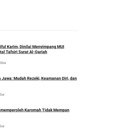
iful Karim, Dinilai Menyimpang MUI
al Tafsiri Surat Al-Qariah
lihat
 Jawa: Mudah Rezeki, Keamanan Diri, dan
ihat
id memperoleh Karomah Tidak Mempan
ihat