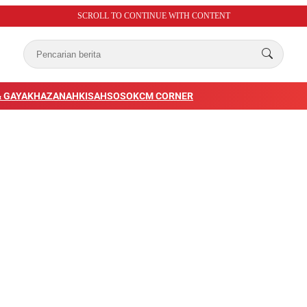
SCROLL TO CONTINUE WITH CONTENT
 GAYA
KHAZANAH
KISAH
SOSOK
CM CORNER