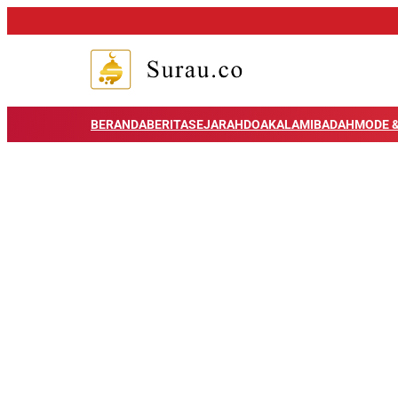
BERANDA
BERITA
SEJARAH
DOA
KALAM
IBADAH
MODE &