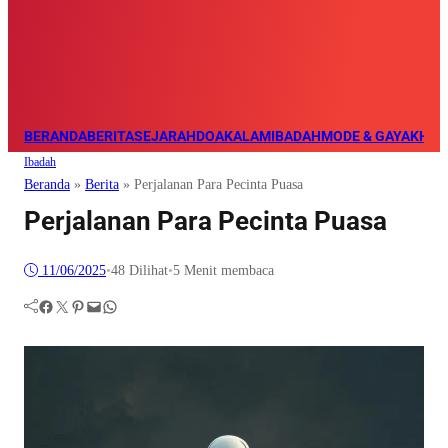
BERANDA
BERITA
SEJARAH
DOA
KALAM
IBADAH
MODE & GAYA
KHAZ
Ibadah
Beranda
»
Berita
»
Perjalanan Para Pecinta Puasa
Perjalanan Para Pecinta Puasa
11/06/2025
•
48
Dilihat
•
5 Menit membaca
Facebook
Twitter
Pinterest
Mail
WhatsApp