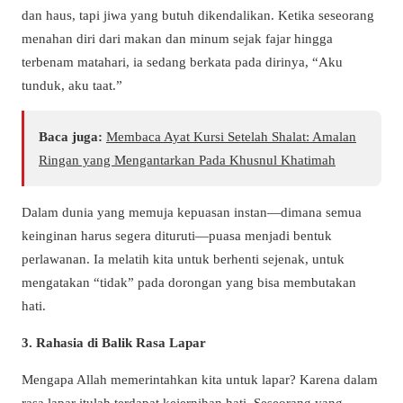
dan haus, tapi jiwa yang butuh dikendalikan. Ketika seseorang
menahan diri dari makan dan minum sejak fajar hingga
terbenam matahari, ia sedang berkata pada dirinya, “Aku
tunduk, aku taat.”
Baca juga:
Membaca Ayat Kursi Setelah Shalat: Amalan
Ringan yang Mengantarkan Pada Khusnul Khatimah
Dalam dunia yang memuja kepuasan instan—dimana semua
keinginan harus segera dituruti—puasa menjadi bentuk
perlawanan. Ia melatih kita untuk berhenti sejenak, untuk
mengatakan “tidak” pada dorongan yang bisa membutakan
hati.
3. Rahasia di Balik Rasa Lapar
Mengapa Allah memerintahkan kita untuk lapar? Karena dalam
rasa lapar itulah terdapat kejernihan hati. Seseorang yang