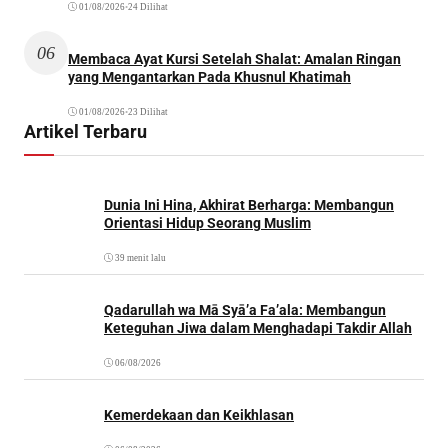
01/08/2026
•
24 Dilihat
06
Membaca Ayat Kursi Setelah Shalat: Amalan Ringan
yang Mengantarkan Pada Khusnul Khatimah
01/08/2026
•
23 Dilihat
Artikel Terbaru
Dunia Ini Hina, Akhirat Berharga: Membangun
Orientasi Hidup Seorang Muslim
39 menit lalu
Qadarullah wa Mā Syā’a Fa’ala: Membangun
Keteguhan Jiwa dalam Menghadapi Takdir Allah
06/08/2026
Kemerdekaan dan Keikhlasan