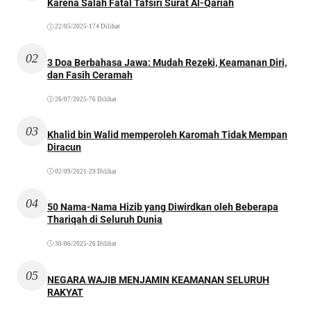
Karena Salah Fatal Tafsiri Surat Al-Qariah
22/05/2025
•
174 Dilihat
02
3 Doa Berbahasa Jawa: Mudah Rezeki, Keamanan Diri,
dan Fasih Ceramah
26/07/2025
•
76 Dilihat
03
Khalid bin Walid memperoleh Karomah Tidak Mempan
Diracun
02/09/2021
•
29 Dilihat
04
50 Nama-Nama Hizib yang Diwirdkan oleh Beberapa
Thariqah di Seluruh Dunia
30/06/2025
•
26 Dilihat
05
NEGARA WAJIB MENJAMIN KEAMANAN SELURUH
RAKYAT