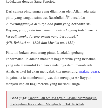
kedekatan dengan Sang Pencipta.
Dari semua pintu surga yang dijanjikan oleh Allah, ada satu
pintu yang sangat istimewa. Rasulullah ﷺ bersabda:
> “Sesungguhnya di surga ada pintu yang bernama Ar-
Rayyan, yang pada hari kiamat tidak ada yang boleh masuk
kecuali mereka (orang-orang yang berpuasa).”
(HR. Bukhari no. 1896 dan Muslim no. 1152)
Pintu ini bukan sembarang pintu. Ia adalah gerbang
kehormatan. Ia adalah mahkota bagi mereka yang bersabar,
yang rela menundukkan hawa nafsunya demi meraih rida
Allah. Artikel ini akan mengajak kita merenungi
makna
puasa
,
bagaimana ia membentuk jiwa, dan mengapa Ar-Rayyan
menjadi impian bagi mereka yang merindu surga.
Baca juga:
Qadarullah wa Mā Syā’a Fa’ala: Membangun
Keteguhan Jiwa dalam Menghadapi Takdir Allah