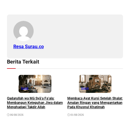
Resa Surau.co
Berita Terkait
Ibadah
Ibadah
Qadarullah wa Mā Syā’a Fa’ala:
Membaca Ayat Kursi Setelah Shalat:
T
Membangun Keteguhan Jiwa dalam
Amalan Ringan yang Mengantarkan
J
Menghadapi Takdir Allah
Pada Khusnul Khatimah
(
A
06/08/2026
01/08/2026
P