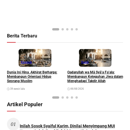
Berita Terbaru
Khazanah
Ibadah
Dunia Ini Hina, Akhirat Berharga:
Qadarullah wa Mā Syā’a Fa’ala:
K
Membangun Orientasi Hidup
Membangun Keteguhan Jiwa dalam
Seorang Muslim
Menghadapi Takdir Allah
39 menit lalu
06/08/2026
Artikel Populer
01
Inilah Sosok Syaiful Karim, Dinilai Menyimpang MUI