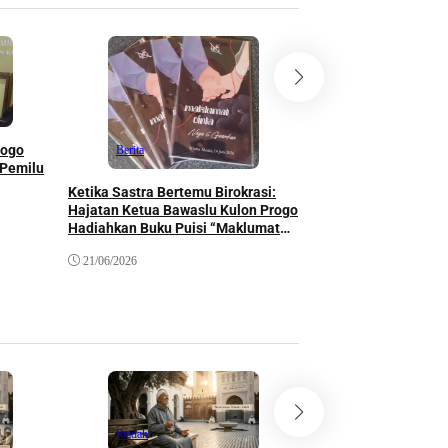
Berita
”Bawaslu Kulon Prog
rogo
Berita
School”, Siapkan Pe
 Pemilu
Menuju Pemilu 2029
Ketika Sastra Bertemu Birokrasi:
Hajatan Ketua Bawaslu Kulon Progo
18/05/2026
Hadiahkan Buku Puisi “Maklumat
Cinta” sebagai Suvenir
21/06/2026
Ibadah
Khazanah