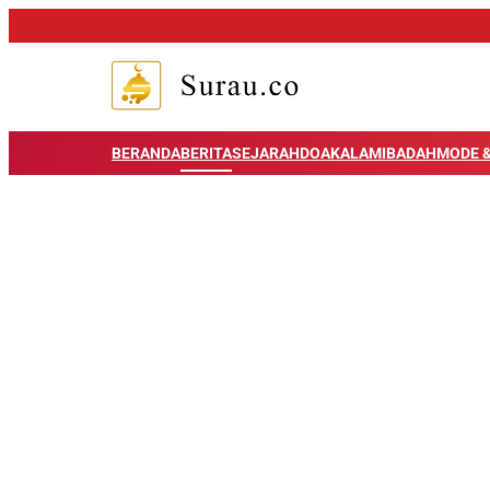
BERANDA
BERITA
SEJARAH
DOA
KALAM
IBADAH
MODE &