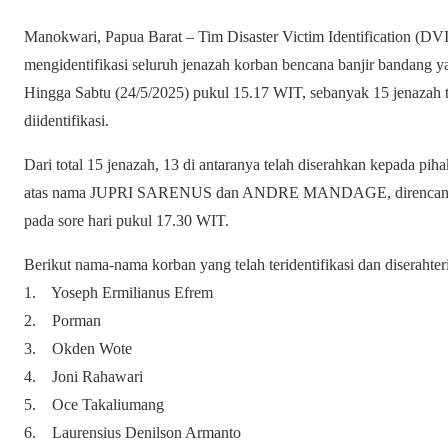
Manokwari, Papua Barat – Tim Disaster Victim Identification (DV
mengidentifikasi seluruh jenazah korban bencana banjir bandang y
Hingga Sabtu (24/5/2025) pukul 15.17 WIT, sebanyak 15 jenazah te
diidentifikasi.
Dari total 15 jenazah, 13 di antaranya telah diserahkan kepada pih
atas nama JUPRI SARENUS dan ANDRE MANDAGE, direncanakan
pada sore hari pukul 17.30 WIT.
Berikut nama-nama korban yang telah teridentifikasi dan diserahte
1. Yoseph Ermilianus Efrem
2. Porman
3. Okden Wote
4. Joni Rahawari
5. Oce Takaliumang
6. Laurensius Denilson Armanto