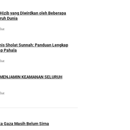
izib yang Diwirdkan oleh Beberapa
uruh Dunia
ihat
nis Sholat Sunnah: Panduan Lengkap
ap Pahala
ihat
 MENJAMIN KEAMANAN SELURUH
ihat
ita Gaza Masih Belum Sirna