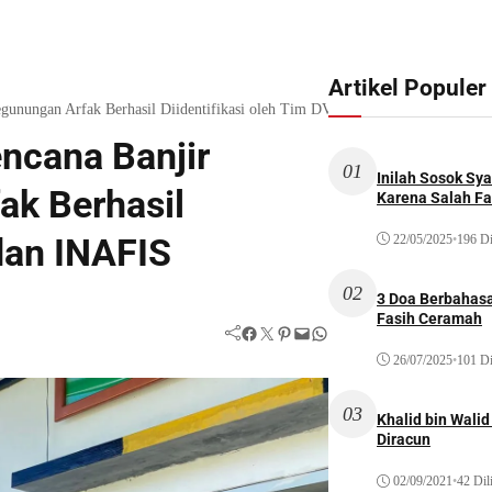
Artikel Populer
egunungan Arfak Berhasil Diidentifikasi oleh Tim DVI dan INAFIS
ncana Banjir
01
Inilah Sosok Sya
ak Berhasil
Karena Salah Fat
 dan INAFIS
22/05/2025
•
196 Di
02
3 Doa Berbahasa
Fasih Ceramah
Facebook
Twitter
Pinterest
Mail
WhatsApp
26/07/2025
•
101 Di
03
Khalid bin Wal
Diracun
02/09/2021
•
42 Dil