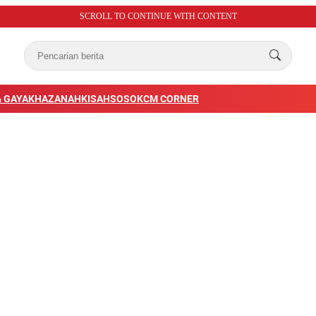
SCROLL TO CONTINUE WITH CONTENT
 GAYA
KHAZANAH
KISAH
SOSOK
CM CORNER