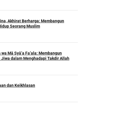
Hina, Akhirat Berharga: Membangun
Hidup Seorang Muslim
h wa Mā Syā’a Fa’ala: Membangun
 Jiwa dalam Menghadapi Takdir Allah
an dan Keikhlasan