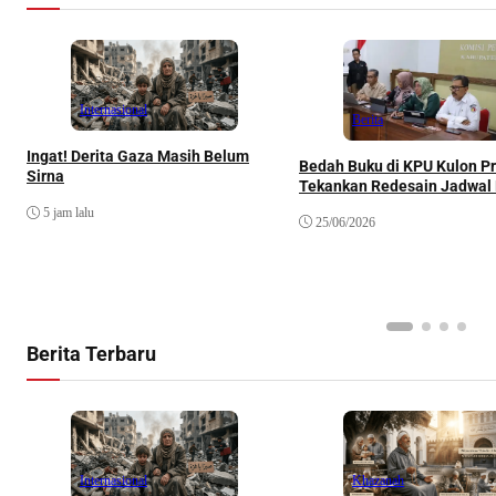
Internasional
Berita
Ingat! Derita Gaza Masih Belum
Bedah Buku di KPU Kulon P
Sirna
Tekankan Redesain Jadwal
5 jam lalu
25/06/2026
Berita Terbaru
Internasional
Khazanah