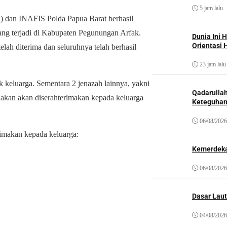
5 jam lalu
I) dan INAFIS Polda Papua Barat berhasil
ang terjadi di Kabupaten Pegunungan Arfak.
Dunia Ini 
Orientasi 
lah diterima dan seluruhnya telah berhasil
23 jam lalu
ak keluarga. Sementara 2 jenazah lainnya, yakni
Qadarulla
 akan diserahterimakan kepada keluarga
Keteguhan
06/08/2026
rimakan kepada keluarga:
Kemerdeka
06/08/2026
Dasar Laut
04/08/2026