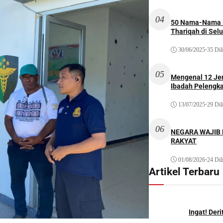
04
50 Nama-Nama H
Thariqah di Sel
30/06/2025
•
35 Dil
05
Mengenal 12 Je
Ibadah Pelengk
13/07/2025
•
29 Dil
06
NEGARA WAJIB
RAKYAT
01/08/2026
•
24 Dil
Artikel Terbaru
Ingat! Der