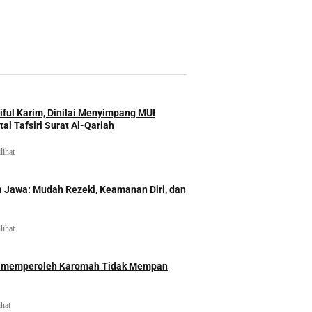
iful Karim, Dinilai Menyimpang MUI
al Tafsiri Surat Al-Qariah
lihat
 Jawa: Mudah Rezeki, Keamanan Diri, dan
lihat
id memperoleh Karomah Tidak Mempan
ihat