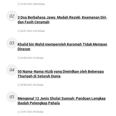
22/05/2025
•
208 Dilihat
02
3 Doa Berbahasa Jawa: Mudah Rezeki, Keamanan Diri,
dan Fasih Ceramah
26/07/2025
•
119 Dilihat
03
Khalid bin Walid memperoleh Karomah Tidak Mempan
Diracun
02/09/2021
•
52 Dilihat
04
50 Nama-Nama Hizib yang Diwirdkan oleh Beberapa
Thariqah di Seluruh Dunia
30/06/2025
•
36 Dilihat
05
Mengenal 12 Jenis Sholat Sunnah: Panduan Lengkap
Ibadah Pelengkap Pahala
13/07/2025
•
30 Dilihat