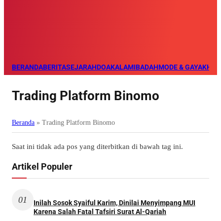
BERANDA
BERITA
SEJARAH
DOA
KALAM
IBADAH
MODE & GAYA
KHAZ
Trading Platform Binomo
Beranda
»
Trading Platform Binomo
Saat ini tidak ada pos yang diterbitkan di bawah tag ini.
Artikel Populer
01
Inilah Sosok Syaiful Karim, Dinilai Menyimpang MUI
Karena Salah Fatal Tafsiri Surat Al-Qariah