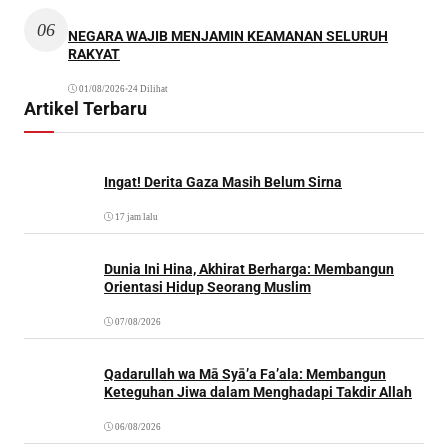
06
NEGARA WAJIB MENJAMIN KEAMANAN SELURUH
RAKYAT
01/08/2026
•
24 Dilihat
Artikel Terbaru
Ingat! Derita Gaza Masih Belum Sirna
17 jam lalu
Dunia Ini Hina, Akhirat Berharga: Membangun
Orientasi Hidup Seorang Muslim
07/08/2026
Qadarullah wa Mā Syā’a Fa’ala: Membangun
Keteguhan Jiwa dalam Menghadapi Takdir Allah
06/08/2026