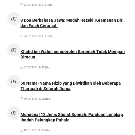
22/05/2025
•
231 Dilihat
02
3 Doa Berbahasa Jawa: Mudah Rezeki, Keamanan Diri,
dan Fasih Ceramah
26/07/2025
•
129 Dilihat
03
Khalid bin Walid memperoleh Karomah Tidak Mempan
Diracun
02/09/2021
•
54 Dilihat
04
50 Nama-Nama Hizib yang Diwirdkan oleh Beberapa
Thariqah di Seluruh Dunia
30/06/2025
•
42 Dilihat
05
Mengenal 12 Jenis Sholat Sunnah: Panduan Lengkap
Ibadah Pelengkap Pahala
13/07/2025
•
35 Dilihat