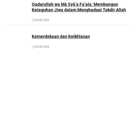
Qadarullah wa Mā Syā’a Fa’ala: Membangun
Keteguhan Jiwa dalam Menghadapi Takdir Allah
06/08/2026
Kemerdekaan dan Keikhlasan
06/08/2026