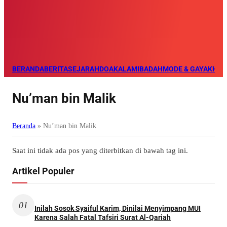
BERANDA
BERITA
SEJARAH
DOA
KALAM
IBADAH
MODE & GAYA
KHAZ
Nu’man bin Malik
Beranda
»
Nu’man bin Malik
Saat ini tidak ada pos yang diterbitkan di bawah tag ini.
Artikel Populer
01
Inilah Sosok Syaiful Karim, Dinilai Menyimpang MUI
Karena Salah Fatal Tafsiri Surat Al-Qariah