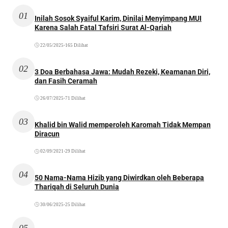
01
Inilah Sosok Syaiful Karim, Dinilai Menyimpang MUI
Karena Salah Fatal Tafsiri Surat Al-Qariah
22/05/2025
•
165 Dilihat
02
3 Doa Berbahasa Jawa: Mudah Rezeki, Keamanan Diri,
dan Fasih Ceramah
26/07/2025
•
71 Dilihat
03
Khalid bin Walid memperoleh Karomah Tidak Mempan
Diracun
02/09/2021
•
29 Dilihat
04
50 Nama-Nama Hizib yang Diwirdkan oleh Beberapa
Thariqah di Seluruh Dunia
30/06/2025
•
25 Dilihat
05