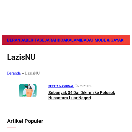
BERANDA
BERITA
SEJARAH
DOA
KALAM
IBADAH
MODE & GAYA
KHAZ
LazisNU
Beranda
»
LazisNU
•
27/02/2025
BERITA
|
NASIONAL
Sebanyak 34 Dai Dikirim ke Pelosok
Nusantara Luar Negeri
Artikel Populer