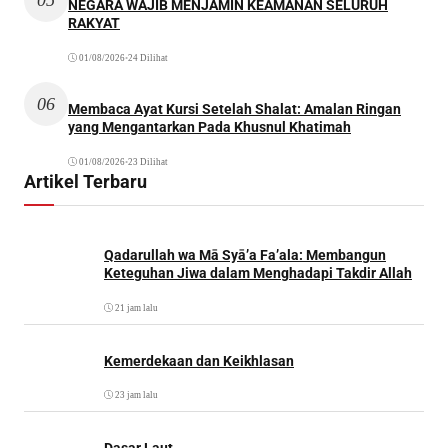
NEGARA WAJIB MENJAMIN KEAMANAN SELURUH
RAKYAT
01/08/2026
•
24 Dilihat
06
Membaca Ayat Kursi Setelah Shalat: Amalan Ringan
yang Mengantarkan Pada Khusnul Khatimah
01/08/2026
•
23 Dilihat
Artikel Terbaru
Qadarullah wa Mā Syā’a Fa’ala: Membangun
Keteguhan Jiwa dalam Menghadapi Takdir Allah
21 jam lalu
Kemerdekaan dan Keikhlasan
23 jam lalu
Dasar Laut