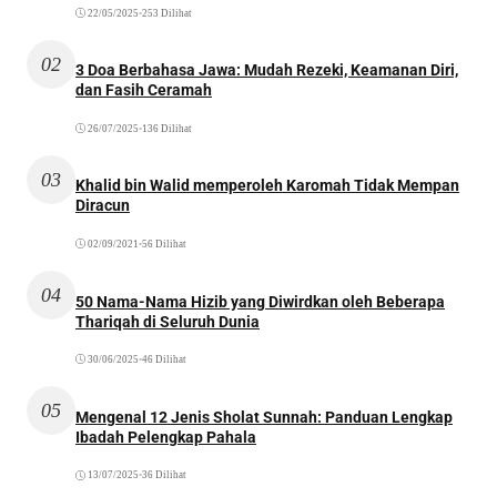
22/05/2025
•
253 Dilihat
02
3 Doa Berbahasa Jawa: Mudah Rezeki, Keamanan Diri,
dan Fasih Ceramah
26/07/2025
•
136 Dilihat
03
Khalid bin Walid memperoleh Karomah Tidak Mempan
Diracun
02/09/2021
•
56 Dilihat
04
50 Nama-Nama Hizib yang Diwirdkan oleh Beberapa
Thariqah di Seluruh Dunia
30/06/2025
•
46 Dilihat
05
Mengenal 12 Jenis Sholat Sunnah: Panduan Lengkap
Ibadah Pelengkap Pahala
13/07/2025
•
36 Dilihat