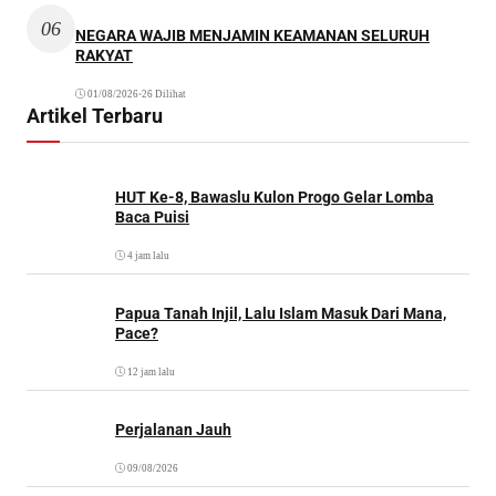
06
NEGARA WAJIB MENJAMIN KEAMANAN SELURUH
RAKYAT
01/08/2026
•
26 Dilihat
Artikel Terbaru
HUT Ke-8, Bawaslu Kulon Progo Gelar Lomba
Baca Puisi
4 jam lalu
Papua Tanah Injil, Lalu Islam Masuk Dari Mana,
Pace?
12 jam lalu
Perjalanan Jauh
09/08/2026