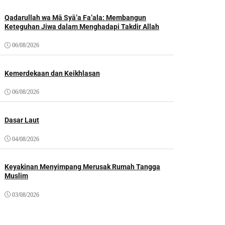
Qadarullah wa Mā Syā’a Fa’ala: Membangun
Keteguhan Jiwa dalam Menghadapi Takdir Allah
06/08/2026
Kemerdekaan dan Keikhlasan
06/08/2026
Dasar Laut
04/08/2026
Keyakinan Menyimpang Merusak Rumah Tangga
Muslim
03/08/2026