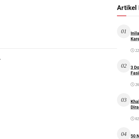
Artikel
01
Inil
Kare
22
.
02
3 D
Fas
26
03
Kha
Dir
02
04
50 