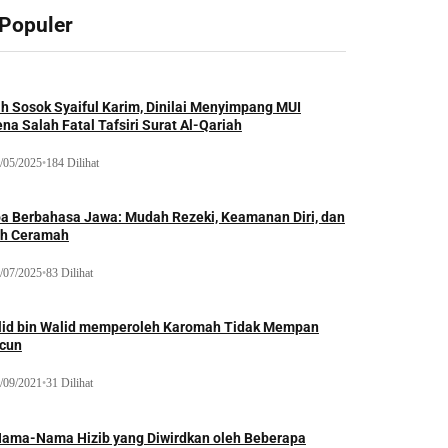
 Populer
ah Sosok Syaiful Karim, Dinilai Menyimpang MUI
na Salah Fatal Tafsiri Surat Al-Qariah
/05/2025
•
184 Dilihat
oa Berbahasa Jawa: Mudah Rezeki, Keamanan Diri, dan
ih Ceramah
/07/2025
•
83 Dilihat
lid bin Walid memperoleh Karomah Tidak Mempan
acun
/09/2021
•
31 Dilihat
Nama-Nama Hizib yang Diwirdkan oleh Beberapa