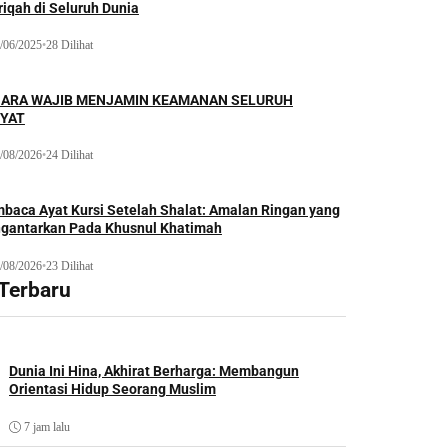
iqah di Seluruh Dunia
/06/2025
•
28 Dilihat
ARA WAJIB MENJAMIN KEAMANAN SELURUH
YAT
/08/2026
•
24 Dilihat
baca Ayat Kursi Setelah Shalat: Amalan Ringan yang
gantarkan Pada Khusnul Khatimah
/08/2026
•
23 Dilihat
 Terbaru
Dunia Ini Hina, Akhirat Berharga: Membangun
Orientasi Hidup Seorang Muslim
7 jam lalu