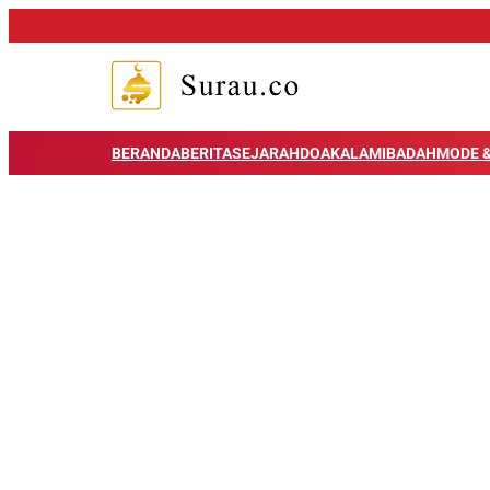
BERANDA
BERITA
SEJARAH
DOA
KALAM
IBADAH
MODE &