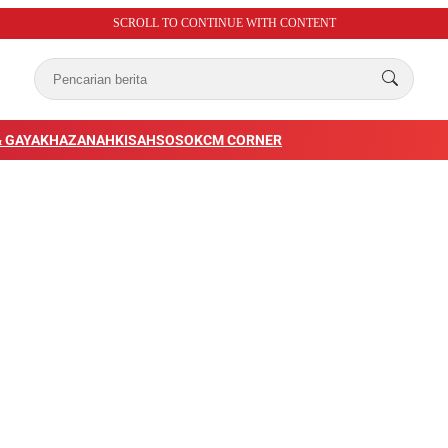
SCROLL TO CONTINUE WITH CONTENT
 GAYA
KHAZANAH
KISAH
SOSOK
CM CORNER