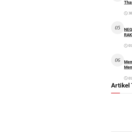
Thar
30
05
NEG
RAK
01
06
Mem
Men
01
Artikel