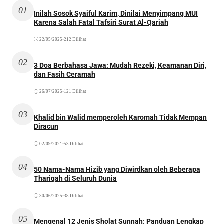
01
Inilah Sosok Syaiful Karim, Dinilai Menyimpang MUI
Karena Salah Fatal Tafsiri Surat Al-Qariah
22/05/2025
•
212 Dilihat
02
3 Doa Berbahasa Jawa: Mudah Rezeki, Keamanan Diri,
dan Fasih Ceramah
26/07/2025
•
121 Dilihat
03
Khalid bin Walid memperoleh Karomah Tidak Mempan
Diracun
02/09/2021
•
53 Dilihat
04
50 Nama-Nama Hizib yang Diwirdkan oleh Beberapa
Thariqah di Seluruh Dunia
30/06/2025
•
38 Dilihat
05
Mengenal 12 Jenis Sholat Sunnah: Panduan Lengkap