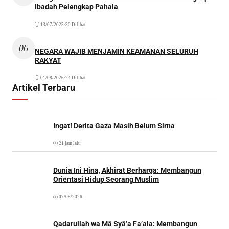
Ibadah Pelengkap Pahala
13/07/2025
•
30 Dilihat
06
NEGARA WAJIB MENJAMIN KEAMANAN SELURUH
RAKYAT
01/08/2026
•
24 Dilihat
Artikel Terbaru
Ingat! Derita Gaza Masih Belum Sirna
21 jam lalu
Dunia Ini Hina, Akhirat Berharga: Membangun
Orientasi Hidup Seorang Muslim
07/08/2026
Qadarullah wa Mā Syā’a Fa’ala: Membangun