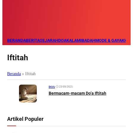
BERANDA
BERITA
SEJARAH
DOA
KALAM
IBADAH
MODE & GAYA
KHAZ
Iftitah
Beranda
»
Iftitah
•
23/09/2025
DOA
Bermacam-macam Do’a Iftitah
Artikel Populer