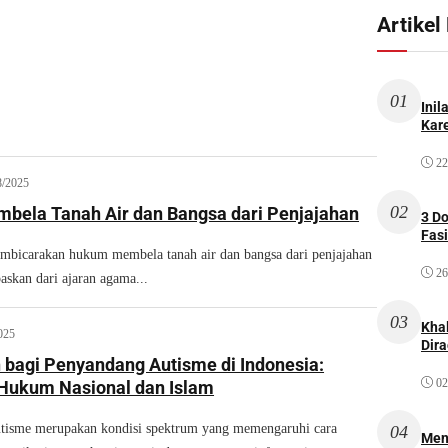
Artikel
01
Inil
Kare
22
8/2025
02
ela Tanah Air dan Bangsa dari Penjajahan
3 D
Fas
carakan hukum membela tanah air dan bangsa dari penjajahan
26
paskan dari ajaran agama...
03
Kha
025
Dir
 bagi Penyandang Autisme di Indonesia:
02
 Hukum Nasional dan Islam
sme merupakan kondisi spektrum yang memengaruhi cara
04
Men