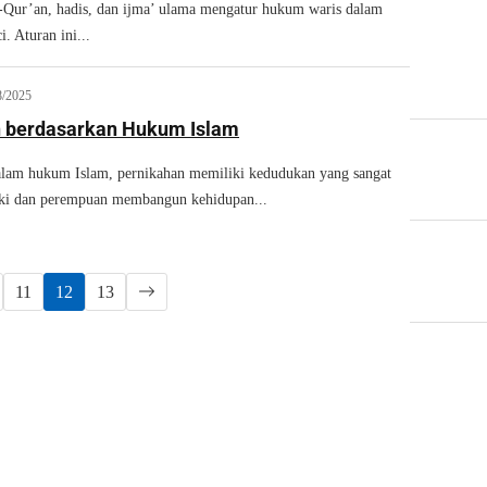
ur’an, hadis, dan ijma’ ulama mengatur hukum waris dalam
i. Aturan ini...
8/2025
 berdasarkan Hukum Islam
m hukum Islam, pernikahan memiliki kedudukan yang sangat
aki dan perempuan membangun kehidupan...
11
12
13