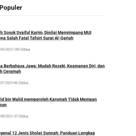
 Populer
ah Sosok Syaiful Karim, Dinilai Menyimpang MUI
na Salah Fatal Tafsiri Surat Al-Qariah
/05/2025
•
190 Dilihat
oa Berbahasa Jawa: Mudah Rezeki, Keamanan Diri, dan
ih Ceramah
/07/2025
•
86 Dilihat
lid bin Walid memperoleh Karomah Tidak Mempan
acun
/09/2021
•
35 Dilihat
genal 12 Jenis Sholat Sunnah: Panduan Lengkap