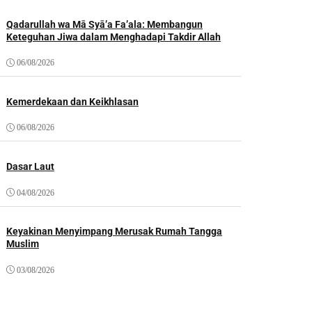
Qadarullah wa Mā Syā’a Fa’ala: Membangun
Keteguhan Jiwa dalam Menghadapi Takdir Allah
06/08/2026
Kemerdekaan dan Keikhlasan
06/08/2026
Dasar Laut
04/08/2026
Keyakinan Menyimpang Merusak Rumah Tangga
Muslim
03/08/2026