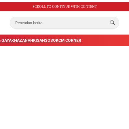
SCROLL TO CONTINUE WITH CONTENT
 GAYA
KHAZANAH
KISAH
SOSOK
CM CORNER