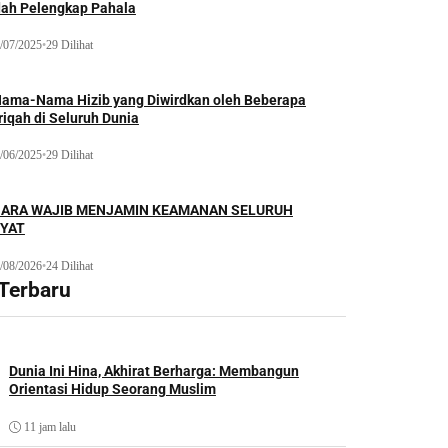
dah Pelengkap Pahala
/07/2025
•
29 Dilihat
Nama-Nama Hizib yang Diwirdkan oleh Beberapa
iqah di Seluruh Dunia
/06/2025
•
29 Dilihat
ARA WAJIB MENJAMIN KEAMANAN SELURUH
YAT
/08/2026
•
24 Dilihat
 Terbaru
Dunia Ini Hina, Akhirat Berharga: Membangun
Orientasi Hidup Seorang Muslim
11 jam lalu