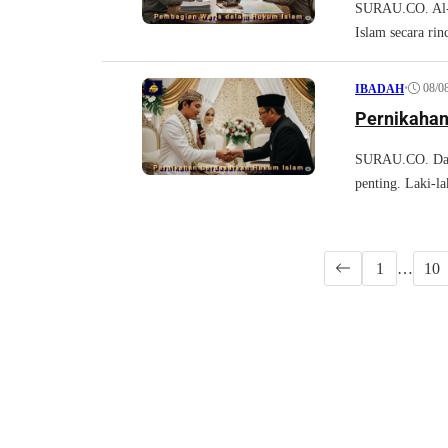
SURAU.CO. Al-Q
Islam secara rinc
•
08/0
IBADAH
Pernikahan
SURAU.CO. Dala
penting. Laki-l
1
…
10