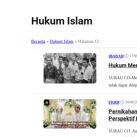
Hukum Islam
Beranda
»
Hukum Islam
»
Halaman 12
•
17/0
IBADAH
Hukum Memb
SURAU.CO-Membi
tidak dapat dile
•
14/08/2
FIQIH
Pernikahan
Perspektif
SURAU.CO. Auti