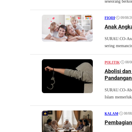
seseorang berko
•
09/08/2
FIQIH
Anak Angka
SURAU.CO-Anak 
sering memancin
•
08/0
POLITIK
Abolisi da
Pandangan
SURAU.CO-Aboli
Islam memerluka
•
08/08
KALAM
Pembagian