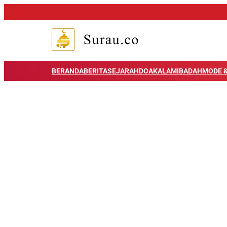
BERANDA
BERITA
SEJARAH
DOA
KALAM
IBADAH
MODE &