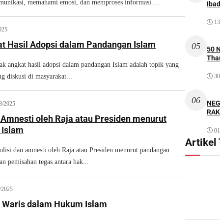
munikasi, memahami emosi, dan memproses informasi....
Iba
13
025
t Hasil Adopsi dalam Pandangan Islam
05
50 
Thar
angkat hasil adopsi dalam pandangan Islam adalah topik yang
g diskusi di masyarakat...
30
06
NEG
8/2025
RAK
n Amnesti oleh Raja atau Presiden menurut
 Islam
01
Artikel
si dan amnesti oleh Raja atau Presiden menurut pandangan
n pemisahan tegas antara hak...
/2025
 Waris dalam Hukum Islam