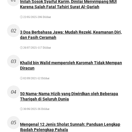
Inilah Sosok Syaiful Karim, Dinilai Menyimpang MUI
Karena Salah Fatal Tafsiri Surat Al-Qariah
22/05/2025
•
206 Dilihat
02
3 Doa Berbahasa Jawa: Mudah Rezeki, Keamanan Diri,
dan Fasih Ceramah
26/07/2025
•
117 Dilihat
03
Khalid bin Walid memperoleh Karomah Tidak Mempan
Diracun
02/09/2021
•
52 Dilihat
04
50 Nama-Nama Hizib yang Diwirdkan oleh Beberapa
Thariqah di Seluruh Dunia
30/06/2025
•
36 Dilihat
05
Mengenal 12 Jenis Sholat Sunnah: Panduan Lengkap
Ibadah Pelengkap Pahala