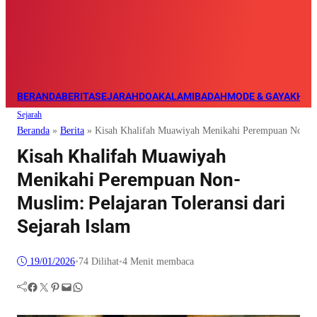
BERANDA
BERITA
SEJARAH
DOA
KALAM
IBADAH
MODE & GAYA
KHAZ
Sejarah
Beranda
»
Berita
»
Kisah Khalifah Muawiyah Menikahi Perempuan Non-Musl
Kisah Khalifah Muawiyah
Menikahi Perempuan Non-
Muslim: Pelajaran Toleransi dari
Sejarah Islam
19/01/2026
•
74
Dilihat
•
4 Menit membaca
Facebook
Twitter
Pinterest
Mail
WhatsApp