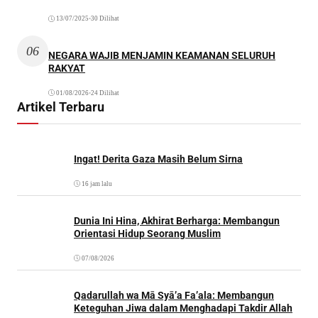
13/07/2025
•
30 Dilihat
06
NEGARA WAJIB MENJAMIN KEAMANAN SELURUH
RAKYAT
01/08/2026
•
24 Dilihat
Artikel Terbaru
Ingat! Derita Gaza Masih Belum Sirna
16 jam lalu
Dunia Ini Hina, Akhirat Berharga: Membangun
Orientasi Hidup Seorang Muslim
07/08/2026
Qadarullah wa Mā Syā’a Fa’ala: Membangun
Keteguhan Jiwa dalam Menghadapi Takdir Allah