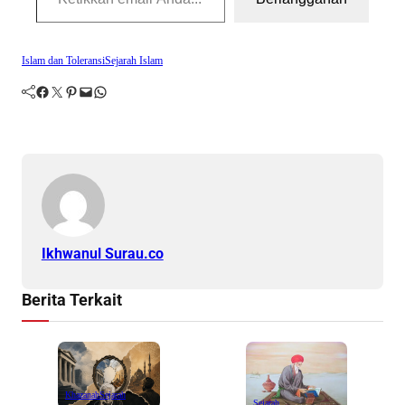
Islam dan Toleransi
Sejarah Islam
Facebook
Twitter
Pinterest
Mail
WhatsApp
Ikhwanul Surau.co
Berita Terkait
Khazanah
Sejarah
Sejarah