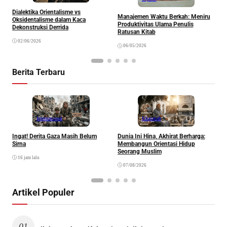
S
Dialektika Orientalisme vs
R
Manajemen Waktu Berkah: Meniru
Oksidentalisme dalam Kaca
I
Produktivitas Ulama Penulis
Dekonstruksi Derrida
Ratusan Kitab
02/06/2026
06/05/2026
Berita Terbaru
Internasional
Khazanah
Ingat! Derita Gaza Masih Belum
Dunia Ini Hina, Akhirat Berharga:
Q
Sirna
Membangun Orientasi Hidup
M
Seorang Muslim
M
16 jam lalu
07/08/2026
Artikel Populer
01