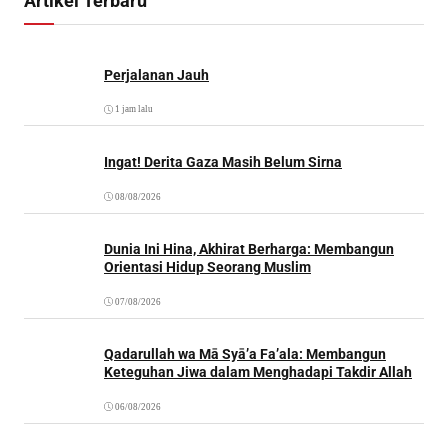
Artikel Terbaru
Perjalanan Jauh
1 jam lalu
Ingat! Derita Gaza Masih Belum Sirna
08/08/2026
Dunia Ini Hina, Akhirat Berharga: Membangun
Orientasi Hidup Seorang Muslim
07/08/2026
Qadarullah wa Mā Syā’a Fa’ala: Membangun
Keteguhan Jiwa dalam Menghadapi Takdir Allah
06/08/2026