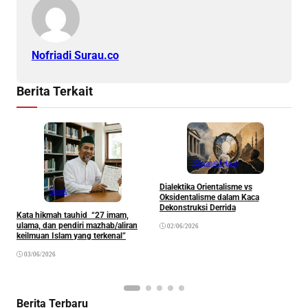
Nofriadi Surau.co
Berita Terkait
Khazanah
Sejarah
Dialektika Orientalisme vs
Sosok
M
Oksidentalisme dalam Kaca
P
Dekonstruksi Derrida
R
Kata hikmah tauhid “27 imam,
ulama, dan pendiri mazhab/aliran
02/06/2026
keilmuan Islam yang terkenal”
03/06/2026
Berita Terbaru