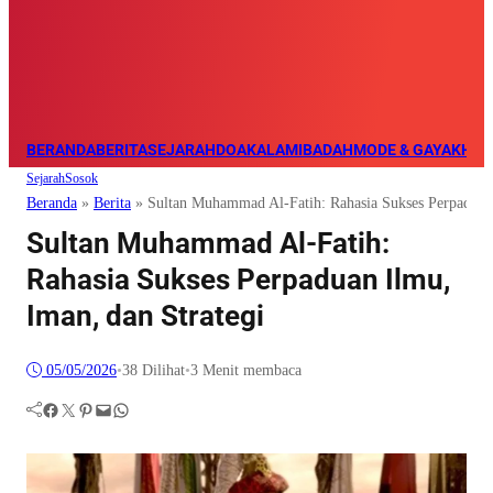
BERANDA
BERITA
SEJARAH
DOA
KALAM
IBADAH
MODE & GAYA
KHAZ
Sejarah
Sosok
Beranda
»
Berita
»
Sultan Muhammad Al-Fatih: Rahasia Sukses Perpaduan 
Sultan Muhammad Al-Fatih:
Rahasia Sukses Perpaduan Ilmu,
Iman, dan Strategi
05/05/2026
•
38
Dilihat
•
3 Menit membaca
Facebook
Twitter
Pinterest
Mail
WhatsApp