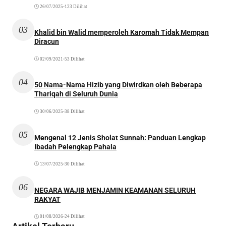
26/07/2025
•
123 Dilihat
03
Khalid bin Walid memperoleh Karomah Tidak Mempan
Diracun
02/09/2021
•
53 Dilihat
04
50 Nama-Nama Hizib yang Diwirdkan oleh Beberapa
Thariqah di Seluruh Dunia
30/06/2025
•
38 Dilihat
05
Mengenal 12 Jenis Sholat Sunnah: Panduan Lengkap
Ibadah Pelengkap Pahala
13/07/2025
•
30 Dilihat
06
NEGARA WAJIB MENJAMIN KEAMANAN SELURUH
RAKYAT
01/08/2026
•
24 Dilihat