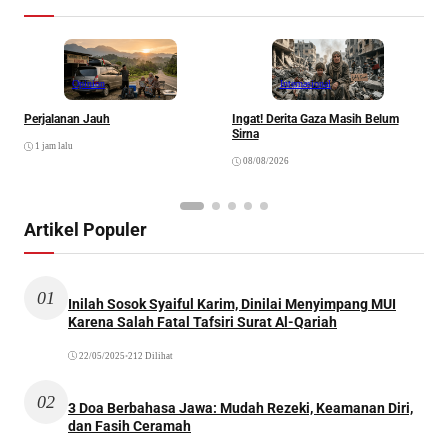
Opinion
Internasional
Perjalanan Jauh
Ingat! Derita Gaza Masih Belum
D
Sirna
M
1 jam lalu
S
08/08/2026
Artikel Populer
01
Inilah Sosok Syaiful Karim, Dinilai Menyimpang MUI
Karena Salah Fatal Tafsiri Surat Al-Qariah
22/05/2025
•
212 Dilihat
02
3 Doa Berbahasa Jawa: Mudah Rezeki, Keamanan Diri,
dan Fasih Ceramah