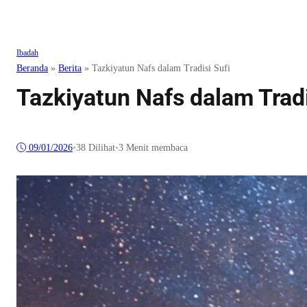
Ibadah
Beranda
»
Berita
»
Tazkiyatun Nafs dalam Tradisi Sufi
Tazkiyatun Nafs dalam Tradi
09/01/2026
•
38
Dilihat
•
3 Menit membaca