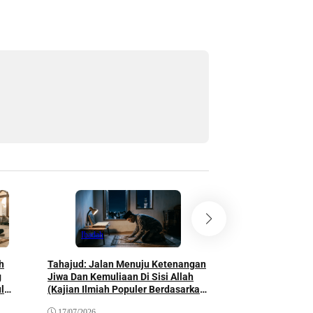
Ibadah
Ibadah
h
Tahajud: Jalan Menuju Ketenangan
Ketaatan Kepada All
g
Jiwa Dan Kemuliaan Di Sisi Allah
Kunci Keberkahan Il
l
(Kajian Ilmiah Populer Berdasarkan
Ilmiah Berdasarkan A
Al-Qur’an, As-Sunnah, dan
Sunnah, dan Pandan
17/07/2026
28/06/2026