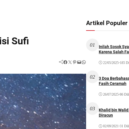
Artikel Populer
si Sufi
01
Inilah Sosok Sya
Karena Salah Fat
Facebook
Twitter
Pinterest
Mail
WhatsApp
22/05/2025
•
185 Di
02
3 Doa Berbahasa
Fasih Ceramah
26/07/2025
•
86 Dil
03
Khalid bin Wal
Diracun
02/09/2021
•
31 Dil