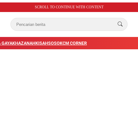
SCROLL TO CONTINUE WITH CONTENT
 GAYA
KHAZANAH
KISAH
SOSOK
CM CORNER