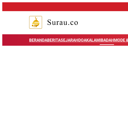
BERANDA
BERITA
SEJARAH
DOA
KALAM
IBADAH
MODE &