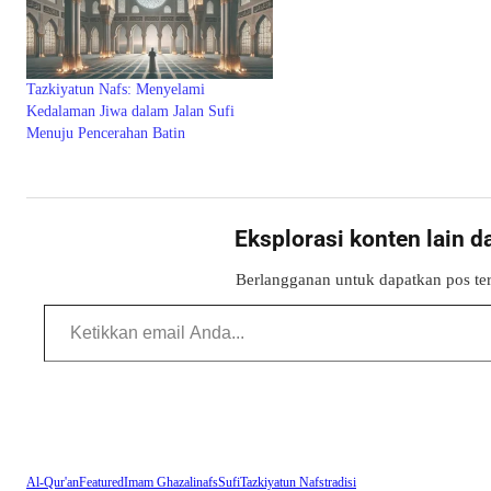
Tazkiyatun Nafs: Menyelami
Kedalaman Jiwa dalam Jalan Sufi
Menuju Pencerahan Batin
Eksplorasi konten lain d
Berlangganan untuk dapatkan pos ter
Ketikkan email Anda...
Al-Qur'an
Featured
Imam Ghazali
nafs
Sufi
Tazkiyatun Nafs
tradisi