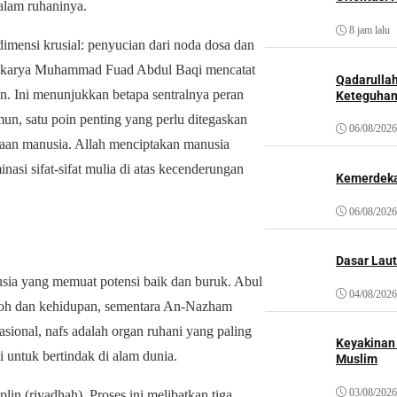
alam ruhaninya.
8 jam lalu
ensi krusial: penyucian dari noda dosa dan
as karya Muhammad Fuad Abdul Baqi mencatat
Qadarulla
n. Ini menunjukkan betapa sentralnya peran
Keteguhan
n, satu poin penting yang perlu ditegaskan
06/08/2026
waan manusia. Allah menciptakan manusia
asi sifat-sifat mulia di atas kecenderungan
Kemerdeka
06/08/2026
Dasar Laut
sia yang memuat potensi baik dan buruk. Abul
04/08/2026
roh dan kehidupan, sementara An-Nazham
asional, nafs adalah organ ruhani yang paling
Keyakinan
 untuk bertindak di alam dunia.
Muslim
03/08/2026
plin (riyadhah). Proses ini melibatkan tiga