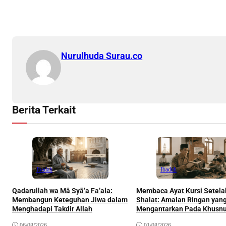
Nurulhuda Surau.co
Berita Terkait
Ibadah
Ibadah
Qadarullah wa Mā Syā’a Fa’ala:
Membaca Ayat Kursi Setela
Membangun Keteguhan Jiwa dalam
Shalat: Amalan Ringan yan
Menghadapi Takdir Allah
Mengantarkan Pada Khusnu
Khatimah
06/08/2026
01/08/2026