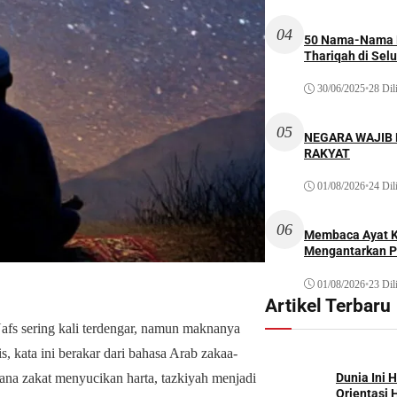
04
50 Nama-Nama H
Thariqah di Sel
30/06/2025
•
28 Dil
05
NEGARA WAJIB
RAKYAT
01/08/2026
•
24 Dil
06
Membaca Ayat Ku
Mengantarkan P
01/08/2026
•
23 Dil
Artikel Terbaru
Nafs sering kali terdengar, namun maknanya
s, kata ini berakar dari bahasa Arab zakaa-
ana zakat menyucikan harta, tazkiyah menjadi
Dunia Ini 
Orientasi 