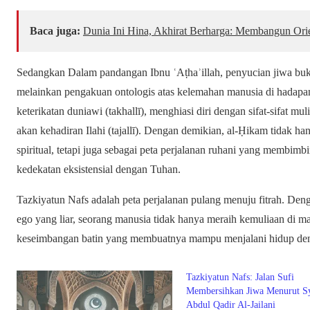
Baca juga:
Dunia Ini Hina, Akhirat Berharga: Membangun Ori
Sedangkan Dalam pandangan Ibnu ʿAṭhaʾillah, penyucian jiwa buk
melainkan pengakuan ontologis atas kelemahan manusia di hadapa
keterikatan duniawi (takhallī), menghiasi diri dengan sifat-sifat mul
akan kehadiran Ilahi (tajallī). Dengan demikian, al-Ḥikam tidak h
spiritual, tetapi juga sebagai peta perjalanan ruhani yang membi
kedekatan eksistensial dengan Tuhan.
Tazkiyatun Nafs adalah peta perjalanan pulang menuju fitrah. De
ego yang liar, seorang manusia tidak hanya meraih kemuliaan di ma
keseimbangan batin yang membuatnya mampu menjalani hidup de
Tazkiyatun Nafs: Jalan Sufi
Membersihkan Jiwa Menurut S
Abdul Qadir Al-Jailani