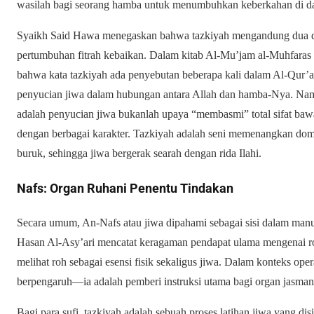
wasilah bagi seorang hamba untuk menumbuhkan keberkahan di d
Syaikh Said Hawa menegaskan bahwa tazkiyah mengandung dua dim
pertumbuhan fitrah kebaikan. Dalam kitab Al-Mu’jam al-Muhfar
bahwa kata tazkiyah ada penyebutan beberapa kali dalam Al-Qur’a
penyucian jiwa dalam hubungan antara Allah dan hamba-Nya. Namu
adalah penyucian jiwa bukanlah upaya “membasmi” total sifat ba
dengan berbagai karakter. Tazkiyah adalah seni memenangkan domin
buruk, sehingga jiwa bergerak searah dengan rida Ilahi.
Nafs: Organ Ruhani Penentu Tindakan
Secara umum, An-Nafs atau jiwa dipahami sebagai sisi dalam manu
Hasan Al-Asy’ari mencatat keragaman pendapat ulama mengenai 
melihat roh sebagai esensi fisik sekaligus jiwa. Dalam konteks oper
berpengaruh—ia adalah pemberi instruksi utama bagi organ jasmani
Bagi para sufi, tazkiyah adalah sebuah proses latihan jiwa yang disi