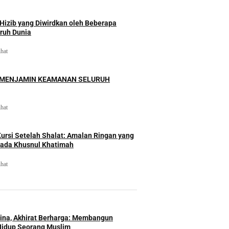
izib yang Diwirdkan oleh Beberapa
uruh Dunia
ihat
 MENJAMIN KEAMANAN SELURUH
ihat
rsi Setelah Shalat: Amalan Ringan yang
ada Khusnul Khatimah
ihat
Hina, Akhirat Berharga: Membangun
Hidup Seorang Muslim