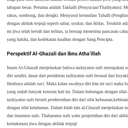
tahapan besar. Pertama adalah Takhalli (Penyucian/Thalliyatun): Me
rakus, sombong, dan dengki. Menyusul kemudian Tahalli (Penghias
dengan akhlak terpuji seperti sabar, syukur, dan ikhlas. Terakhir ada
ini jiwa telah bersih dan terhias, ia bersiap menerima pancaran cah
yang hakiki, dan kedekatan kualitas dengan Sang Pencipta.
Perspektif Al-Ghazali dan Ibnu Atha’illah
Imam Al-Ghazali menjelaskan bahwa tazkiyatun nafs merupakan usa
diri sendiri, dasar dari pemikiran tazkiyatun nafs berasal dari key
fitrahnya adalah suci. Maka kalau awalnya diri kita ini suci maka h
yang sudah banyak kotoran hati ini. Dalam hubungan dengan sifat-s
tazkiyatun nafs berarti pembersihan diri dari sifat kebuasan,kebin
dengan sifat ketuhanan. Dalam kitab lain al-Ghazali menjelaskan ta
dan imaratun nafs. Thaharatun nafs yaitu penjernihan diri dari akhl
kemakmura jiwa dengan akhlak terpuji