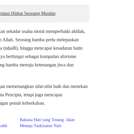
entasi Hidup Seorang Muslim
an sekadar usaha moral memperbaiki akhlak,
n Allah. Seorang hamba perlu melepaskan
ia (taḥallī), hingga mencapai kesadaran batin
anya berfungsi sebagai kumpulan aforisme
mbing hamba menuju ketenangan jiwa dan
ngan memenangkan sifat-sifat baik dan menekan
ta Pencipta, tetapi juga mencapai
ngan penuh keberkahan.
Rahasia Hati yang Tenang: Jalan
yekh
Menuju Tazkiyatun Nafs