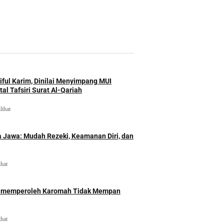
iful Karim, Dinilai Menyimpang MUI
al Tafsiri Surat Al-Qariah
lihat
 Jawa: Mudah Rezeki, Keamanan Diri, dan
ihat
id memperoleh Karomah Tidak Mempan
ihat