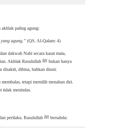
ai manusia dengan akhlak paling agung:
i yang agung.”
(QS. Al-Qalam: 4)
silan dakwah Nabi secara kasat mata,
 Rasulullah ﷺ bukan hanya
u disakiti, dihina, bahkan diusir.
mpu membalas, tetapi memilih menahan diri.
pi tidak menindas.
Iman bukan sekadar pengakuan lisan. Ia harus terlihat dalam sikap dan perilaku. Rasulullah ﷺ bersabda: