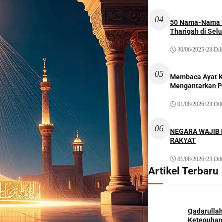
04
50 Nama-Nama H
Thariqah di Sel
30/06/2025
•
23 Dil
05
Membaca Ayat Ku
Mengantarkan P
01/08/2026
•
23 Dil
06
NEGARA WAJIB
RAKYAT
01/08/2026
•
23 Dil
Artikel Terbaru
Qadarulla
Keteguhan