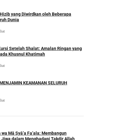
izib yang Diwirdkan oleh Beberapa
uruh Dunia
ihat
rsi Setelah Shalat: Amalan Ringan yang
ada Khusnul Khatimah
ihat
 MENJAMIN KEAMANAN SELURUH
ihat
h wa Mā Syā’a Fa’ala: Membangun
 Jiwa dalam Menghadapi Takdir Allah