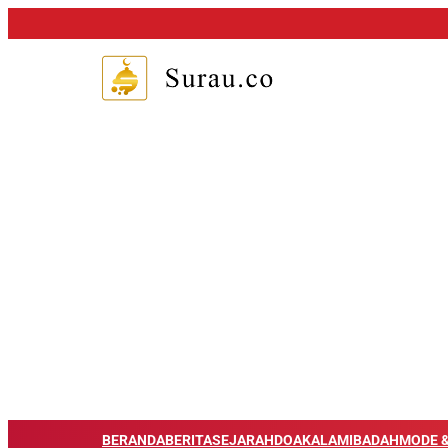
BERANDA
BERITA
SEJARAH
DOA
KALAM
IBADAH
MODE &