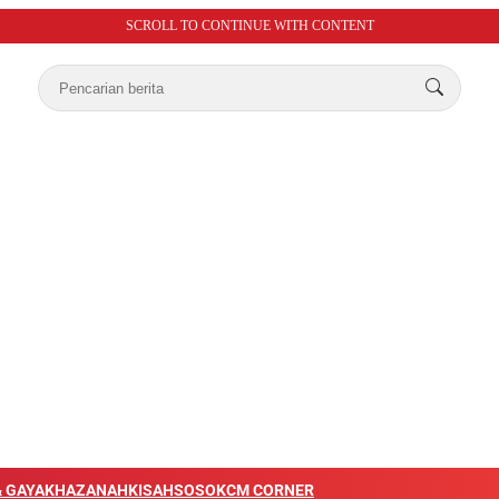
SCROLL TO CONTINUE WITH CONTENT
 GAYA
KHAZANAH
KISAH
SOSOK
CM CORNER