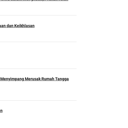
an dan Keikhlasan
 Menyimpang Merusak Rumah Tangga
an