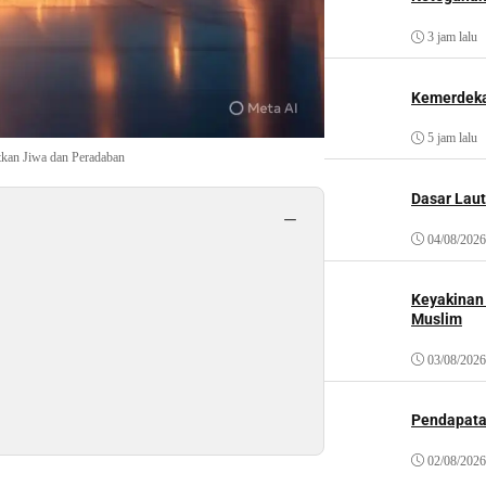
3 jam lalu
Kemerdeka
5 jam lalu
kan Jiwa dan Peradaban
Dasar Laut
−
04/08/2026
Keyakinan
Muslim
03/08/2026
Pendapat
02/08/2026