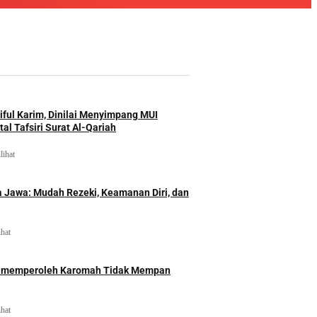
iful Karim, Dinilai Menyimpang MUI
al Tafsiri Surat Al-Qariah
lihat
 Jawa: Mudah Rezeki, Keamanan Diri, dan
ihat
id memperoleh Karomah Tidak Mempan
ihat