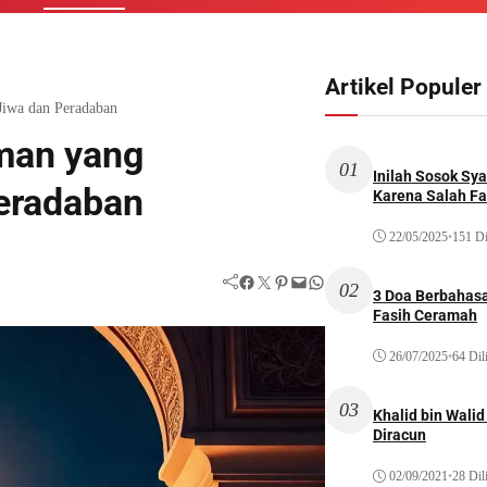
Artikel Populer
Jiwa dan Peradaban
Iman yang
01
Inilah Sosok Sya
eradaban
Karena Salah Fat
22/05/2025
•
151 Di
Facebook
Twitter
Pinterest
Mail
WhatsApp
02
3 Doa Berbahasa
Fasih Ceramah
26/07/2025
•
64 Dil
03
Khalid bin Wal
Diracun
02/09/2021
•
28 Dil