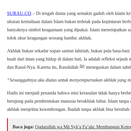
SURAU.CO
– Di tengah dunia yang semakin gaduh oleh klaim k
ukuran kemuliaan dalam Islam bukan terletak pada kepintaran berbic
banyaknya simbol keagamaan yang dipakai. Islam menempatkan sat
tolok ukur keagungan seorang hamba: akhlak.
Akhlak bukan sekadar sopan santun lahiriah, bukan pula basa-basi 
buah dari iman yang hidup di dalam hati. Ia adalah refleksi sejau
dan Rasul-Nya. Karena itu, Rasulullah ﷺ menegaskan dal
“Sesungguhnya aku diutus untuk menyempurnakan akhlak yang m
Hadis ini menjadi penanda bahwa misi kerasulan tidak hanya berh
berujung pada pembentukan manusia berakhlak luhur. Islam tanpa a
akhlak menjelma kesombongan. Ibadah tanpa akhlak bisa berubah m
Baca juga:
Qadarullah wa Mā Syā’a Fa’ala: Membangun Keteg