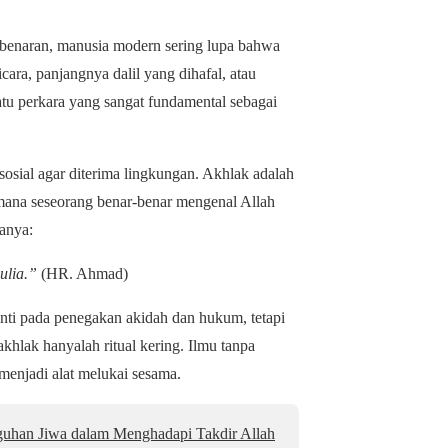
ebenaran, manusia modern sering lupa bahwa
ara, panjangnya dalil yang dihafal, atau
u perkara yang sangat fundamental sebagai
sosial agar diterima lingkungan. Akhlak adalah
h mana seseorang benar-benar mengenal Allah
am sabdanya:
ulia.”
(HR. Ahmad)
enti pada penegakan akidah dan hukum, tetapi
khlak hanyalah ritual kering. Ilmu tanpa
enjadi alat melukai sesama.
uhan Jiwa dalam Menghadapi Takdir Allah